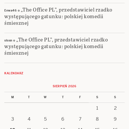
„The Office PL”, przedstawiciel rzadko
Eewa46
o
występującego gatunku: polskiej komedii
śmiesznej
„The Office PL”, przedstawiciel rzadko
sloxn
o
występującego gatunku: polskiej komedii
śmiesznej
KALENDARZ
SIERPIEŃ 2026
M
T
W
T
F
S
S
1
2
3
4
5
6
7
8
9