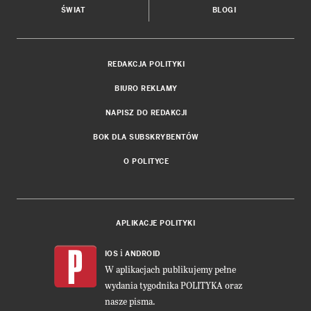
ŚWIAT
BLOGI
REDAKCJA POLITYKI
BIURO REKLAMY
NAPISZ DO REDAKCJI
BOK DLA SUBSKRYBENTÓW
O POLITYCE
APLIKACJE POLITYKI
i
IOS
ANDROID
W aplikacjach publikujemy pełne
wydania tygodnika POLITYKA oraz
nasze pisma.