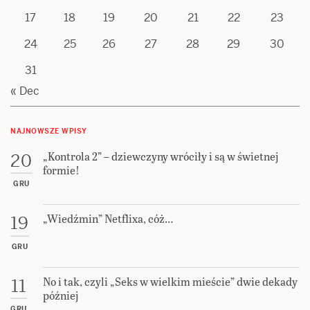
17
18
19
20
21
22
23
24
25
26
27
28
29
30
31
« Dec
NAJNOWSZE WPISY
„Kontrola 2” – dziewczyny wróciły i są w świetnej
20
formie!
GRU
„Wiedźmin” Netflixa, cóż…
19
GRU
No i tak, czyli „Seks w wielkim mieście” dwie dekady
11
później
GRU