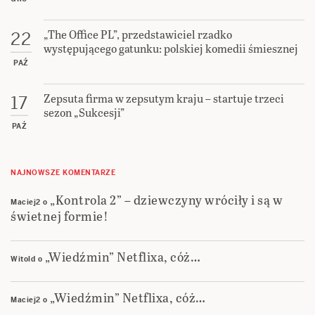
„The Office PL”, przedstawiciel rzadko
22
występującego gatunku: polskiej komedii śmiesznej
PAŹ
Zepsuta firma w zepsutym kraju – startuje trzeci
17
sezon „Sukcesji”
PAŹ
NAJNOWSZE KOMENTARZE
„Kontrola 2” – dziewczyny wróciły i są w
Maciej2
o
świetnej formie!
„Wiedźmin” Netflixa, cóż…
Witold
o
„Wiedźmin” Netflixa, cóż…
Maciej2
o