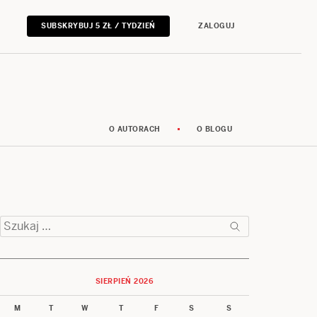
SUBSKRYBUJ 5 ZŁ / TYDZIEŃ
ZALOGUJ
O AUTORACH
O BLOGU
Szukaj:
SIERPIEŃ 2026
M
T
W
T
F
S
S