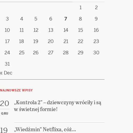
1
2
3
4
5
6
7
8
9
10
11
12
13
14
15
16
17
18
19
20
21
22
23
24
25
26
27
28
29
30
31
« Dec
NAJNOWSZE WPISY
„Kontrola 2” – dziewczyny wróciły i są
20
w świetnej formie!
GRU
„Wiedźmin” Netflixa, cóż…
19