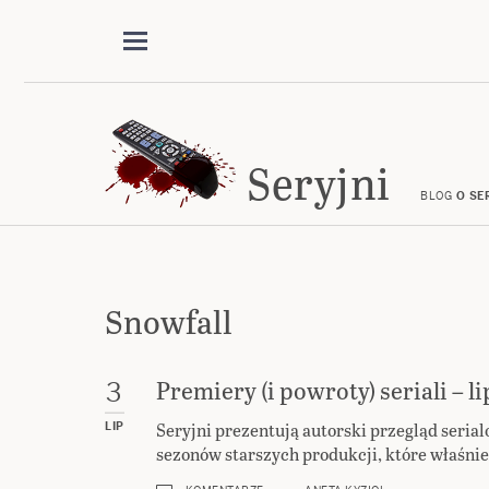
Seryjni
BLOG
O SE
Snowfall
Premiery (i powroty) seriali – li
3
Seryjni prezentują autorski przegląd seria
LIP
sezonów starszych produkcji, które właśnie