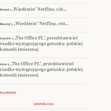
„Wiedźmin” Netflixa, cóż…
Witold
o
„Wiedźmin” Netflixa, cóż…
Maciej2
o
„The Office PL”, przedstawiciel
Eewa46
o
rzadko występującego gatunku: polskiej
komedii śmiesznej
„The Office PL”, przedstawiciel
sloxn
o
rzadko występującego gatunku: polskiej
komedii śmiesznej
KALENDARZ
SIERPIEŃ 2026