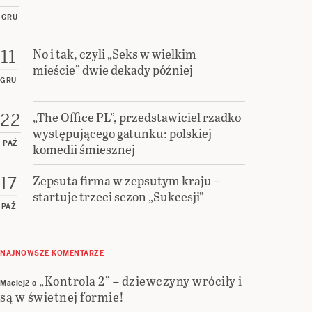
GRU
No i tak, czyli „Seks w wielkim
11
mieście” dwie dekady później
GRU
„The Office PL”, przedstawiciel rzadko
22
występującego gatunku: polskiej
PAŹ
komedii śmiesznej
Zepsuta firma w zepsutym kraju –
17
startuje trzeci sezon „Sukcesji”
PAŹ
NAJNOWSZE KOMENTARZE
„Kontrola 2” – dziewczyny wróciły i
Maciej2
o
są w świetnej formie!