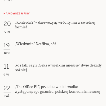
NAJNOWSZE WPISY
„Kontrola 2” – dziewczyny wróciły i są w świetnej
20
formie!
GRU
„Wiedźmin” Netflixa, cóż…
19
GRU
No i tak, czyli „Seks w wielkim mieście” dwie dekady
11
później
GRU
„The Office PL”, przedstawiciel rzadko
22
występującego gatunku: polskiej komedii śmiesznej
PAŹ