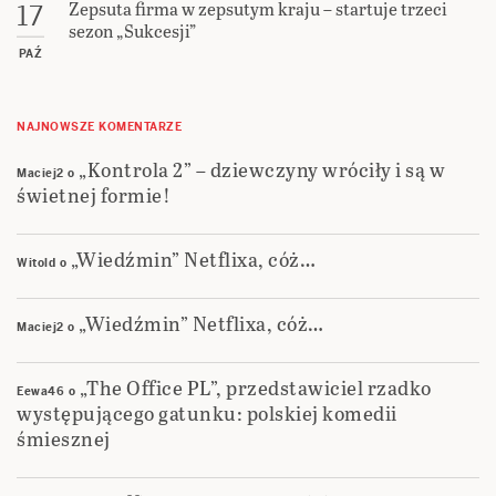
Zepsuta firma w zepsutym kraju – startuje trzeci
17
sezon „Sukcesji”
PAŹ
NAJNOWSZE KOMENTARZE
„Kontrola 2” – dziewczyny wróciły i są w
Maciej2
o
świetnej formie!
„Wiedźmin” Netflixa, cóż…
Witold
o
„Wiedźmin” Netflixa, cóż…
Maciej2
o
„The Office PL”, przedstawiciel rzadko
Eewa46
o
występującego gatunku: polskiej komedii
śmiesznej