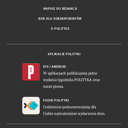
NAPISZ DO REDAKCJI
BOK DLA SUBSKRYBENTÓW
O POLITYCE
APLIKACJE POLITYKI
i
IOS
ANDROID
W aplikacjach publikujemy pełne
wydania tygodnika POLITYKA oraz
nasze pisma.
FISZKI POLITYKI
Codziennie podsumowujemy dla
Ciebie najważniejsze wydarzenia dnia.