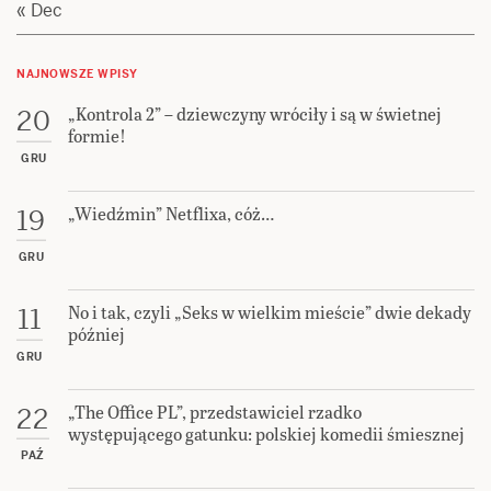
« Dec
NAJNOWSZE WPISY
„Kontrola 2” – dziewczyny wróciły i są w świetnej
20
formie!
GRU
„Wiedźmin” Netflixa, cóż…
19
GRU
No i tak, czyli „Seks w wielkim mieście” dwie dekady
11
później
GRU
„The Office PL”, przedstawiciel rzadko
22
występującego gatunku: polskiej komedii śmiesznej
PAŹ