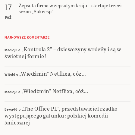
Zepsuta firma w zepsutym kraju – startuje trzeci
17
sezon „Sukcesji”
PAŹ
NAJNOWSZE KOMENTARZE
„Kontrola 2” – dziewczyny wróciły i są w
Maciej2
o
świetnej formie!
„Wiedźmin” Netflixa, cóż…
Witold
o
„Wiedźmin” Netflixa, cóż…
Maciej2
o
„The Office PL”, przedstawiciel rzadko
Eewa46
o
występującego gatunku: polskiej komedii
śmiesznej