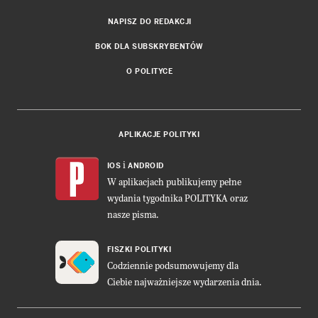
NAPISZ DO REDAKCJI
BOK DLA SUBSKRYBENTÓW
O POLITYCE
APLIKACJE POLITYKI
i
IOS
ANDROID
W aplikacjach publikujemy pełne
wydania tygodnika POLITYKA oraz
nasze pisma.
FISZKI POLITYKI
Codziennie podsumowujemy dla
Ciebie najważniejsze wydarzenia dnia.