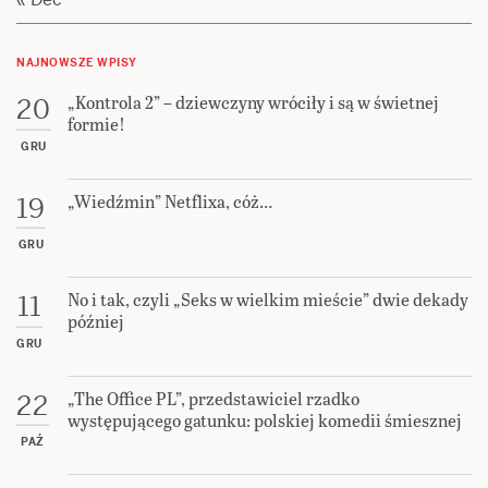
NAJNOWSZE WPISY
„Kontrola 2” – dziewczyny wróciły i są w świetnej
20
formie!
GRU
„Wiedźmin” Netflixa, cóż…
19
GRU
No i tak, czyli „Seks w wielkim mieście” dwie dekady
11
później
GRU
„The Office PL”, przedstawiciel rzadko
22
występującego gatunku: polskiej komedii śmiesznej
PAŹ