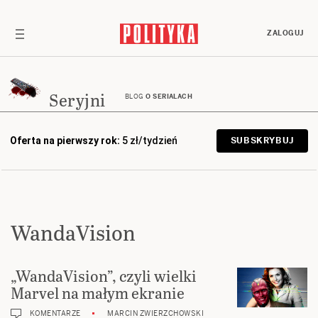
ZALOGUJ
Seryjni
BLOG
O SERIALACH
Oferta na pierwszy rok:
5 zł/tydzień
SUBSKRYBUJ
WandaVision
„WandaVision”, czyli wielki
Marvel na małym ekranie
KOMENTARZE
MARCIN ZWIERZCHOWSKI