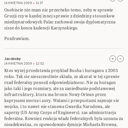
14 KWIETNIA 2009
11:37
Osobiscie nie mam nic przeciwko temu, zeby w sprawie
Gruzji czy w kazdej innej sprawie z dziedziny stosunkow
miedzynarodowych Palac zachowal swoja dyplomatyczna
cisze do konca kadencji Kaczynskiego.
Pozdrawiam.
Jacobsky
14 KWIETNIA 2009
12:02
Ktos wyzej przedstawia przyklad Busha i huraganu z 2005
roku. Tak sie nieszczesliwie sklada, ze akurat w tej sprawie
rzad federalny ponosil odpowiedzialnosc. Nie za huragan
jako taki i jego rozmiary, ale za zaniedbanie podstawowej
infrastruktury, ktora ma bronic Nowy Orlean przez
kaprysami morza i aury. Walami i przepustami zajmuje sie
wojsko, i to nawet nie stanowa Gwardia Narodowa, ale
saperzy (US Army Corps of Engineers), zas administracja
federalna. Rowniez reakcja wladz federalnych byla uznana za
nieadekwatna, co spowodowalo dymisje Michaela Browna,