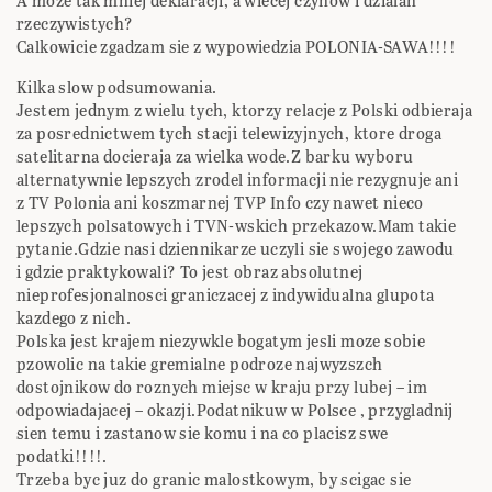
A moze tak mniej deklaracji, a wiecej czynow i dzialan
rzeczywistych?
Calkowicie zgadzam sie z wypowiedzia POLONIA-SAWA!!!!
Kilka slow podsumowania.
Jestem jednym z wielu tych, ktorzy relacje z Polski odbieraja
za posrednictwem tych stacji telewizyjnych, ktore droga
satelitarna docieraja za wielka wode.Z barku wyboru
alternatywnie lepszych zrodel informacji nie rezygnuje ani
z TV Polonia ani koszmarnej TVP Info czy nawet nieco
lepszych polsatowych i TVN-wskich przekazow.Mam takie
pytanie.Gdzie nasi dziennikarze uczyli sie swojego zawodu
i gdzie praktykowali? To jest obraz absolutnej
nieprofesjonalnosci graniczacej z indywidualna glupota
kazdego z nich.
Polska jest krajem niezywkle bogatym jesli moze sobie
pzowolic na takie gremialne podroze najwyzszch
dostojnikow do roznych miejsc w kraju przy lubej – im
odpowiadajacej – okazji.Podatnikuw w Polsce , przygladnij
sien temu i zastanow sie komu i na co placisz swe
podatki!!!!.
Trzeba byc juz do granic malostkowym, by scigac sie