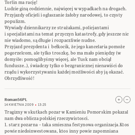
Torlin ma rację!
Ludzie giną codziennie, najwięcej w wypadkach na drogach.
Przyjazdy oficjeli i ogłaszanie żałoby narodowej, to czysty
populizm.
Wywiady dziennikarzy ze strażakami, policjantami
i specjalistami na temat przyczyn katastrofy, gdy jeszcze nic
nie wiadomo, są długie i rozpaczliwie nudne.
Przyjazd prezydenta i bełkocik, że jego kancelaria pomoże
pogorzelcom, ale tylko troszkę, bo ma mało pieniędzy (w
domyśle: pomoglibyśmy więcej, ale Tusk nam obciął
fundusze..), świadczy tylko o bezgranicznej nienawiści do
rządu i wykorzystywaniu każdej możliwości aby ją okazać.
Obrzydliwość!
Roman56PL
14 KWIETNIA 2009
13:25
Tragizny w skutkach pozar w Kamieniu Pomorskim pokazal
nam dwa oblicza polskiej rzeczywistosci.
1. starz pozarna – taka smieszna festynowa organizacja.Ktos
powie niedoinwestowana, ktos inny powie zapomniana