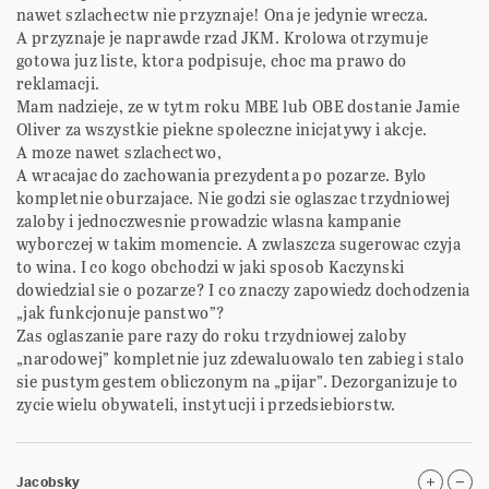
nawet szlachectw nie przyznaje! Ona je jedynie wrecza.
A przyznaje je naprawde rzad JKM. Krolowa otrzymuje
gotowa juz liste, ktora podpisuje, choc ma prawo do
reklamacji.
Mam nadzieje, ze w tytm roku MBE lub OBE dostanie Jamie
Oliver za wszystkie piekne spoleczne inicjatywy i akcje.
A moze nawet szlachectwo,
A wracajac do zachowania prezydenta po pozarze. Bylo
kompletnie oburzajace. Nie godzi sie oglaszac trzydniowej
zaloby i jednoczwesnie prowadzic wlasna kampanie
wyborczej w takim momencie. A zwlaszcza sugerowac czyja
to wina. I co kogo obchodzi w jaki sposob Kaczynski
dowiedzial sie o pozarze? I co znaczy zapowiedz dochodzenia
„jak funkcjonuje panstwo”?
Zas oglaszanie pare razy do roku trzydniowej zaloby
„narodowej” kompletnie juz zdewaluowalo ten zabieg i stalo
sie pustym gestem obliczonym na „pijar”. Dezorganizuje to
zycie wielu obywateli, instytucji i przedsiebiorstw.
Jacobsky