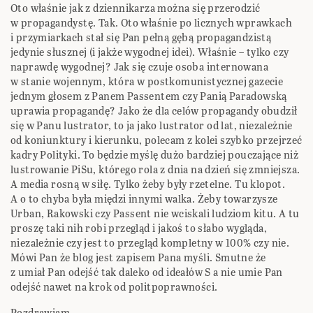
Oto właśnie jak z dziennikarza można się przerodzić
w propagandystę. Tak. Oto właśnie po licznych wprawkach
i przymiarkach stał się Pan pełną gębą propagandzistą
jedynie słusznej (i jakże wygodnej idei). Właśnie – tylko czy
naprawdę wygodnej? Jak się czuje osoba internowana
w stanie wojennym, która w postkomunistycznej gazecie
jednym głosem z Panem Passentem czy Panią Paradowską
uprawia propagandę? Jako że dla celów propagandy obudził
się w Panu lustrator, to ja jako lustrator od lat, niezależnie
od koniunktury i kierunku, polecam z kolei szybko przejrzeć
kadry Polityki. To będzie myślę dużo bardziej pouczające niż
lustrowanie PiSu, którego rola z dnia na dzień się zmniejsza.
A media rosną w siłę. Tylko żeby były rzetelne. Tu klopot.
A o to chyba była międzi innymi walka. Żeby towarzysze
Urban, Rakowski czy Passent nie wciskali ludziom kitu. A tu
proszę taki nih robi przegląd i jakoś to słabo wygląda,
niezależnie czy jest to przegląd kompletny w 100% czy nie.
Mówi Pan że blog jest zapisem Pana myśli. Smutne że
z umiał Pan odejść tak daleko od ideałów S a nie umie Pan
odejść nawet na krok od politpoprawności.
Pozdrawiam