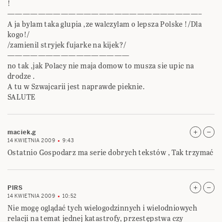
!
—————————————————————————–
A ja bylam taka glupia ,ze walczylam o lepsza Polske !/Dla
kogo!/
/zamienil stryjek fujarke na kijek?/
————————————————
no tak ,jak Polacy nie maja domow to musza sie upic na
drodze .
A tu w Szwajcarii jest naprawde pieknie.
SALUTE
maciek.g
14 KWIETNIA 2009
9:43
Ostatnio Gospodarz ma serie dobrych tekstów , Tak trzymać
PIRS
14 KWIETNIA 2009
10:52
Nie mogę oglądać tych wielogodzinnych i wielodniowych
relacji na temat jednej katastrofy, przestępstwa czy