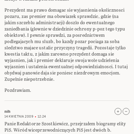
Prezydent ma prawo domagac sie wyjasnienia okolicznosci
pozaru, zas premier ma obowiazek sprawdzic, gdzie (na
jakim szczeblu administracji) doszlo do ewentualnego
zaniedbania (glownie w dziedzinie ochrony p-poz tego typu
obiektow). I pewnie sprawdzi, za posrednictwem
podlegajacych mu sluzb, bo kazdy pozar pociaga za soba
sledztwo majace ustalic przyczyny tragedii. Pozostaje tylko
kwestia taktu, z jakim zarowno prezydent domaga sie
wyjasnien, jak i premier deklaruje swoja wole udzielenia
wyjasnien i ustalenia ewentualnej odpowiedzialnosci. I tutaj
obydwaj panowie daja sie poniesc niezdrowym emocjom.
Zupelnie niepotrzebnie.
Pozdrawiam.
nih
14 KWIETNIA 2009
12:24
Panie Redaktorze Szostkiewicz, przejrzałem biogramy elity
PiS. Wśród wiceprzewodniczących PiS jest dwóch b.