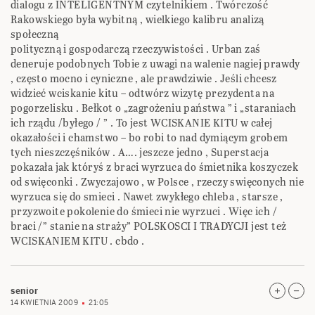
dialogu z INTELIGENTNYM czytelnikiem . Twórczość
Rakowskiego była wybitną , wielkiego kalibru analizą
społeczną
polityczną i gospodarczą rzeczywistości . Urban zaś
deneruje podobnych Tobie z uwagi na walenie nagiej prawdy
, często mocno i cyniczne , ale prawdziwie . Jeśli chcesz
widzieć wciskanie kitu – odtwórz wizytę prezydenta na
pogorzelisku . Bełkot o „zagrożeniu państwa ” i „staraniach
ich rządu /byłego / ” . To jest WCISKANIE KITU w całej
okazałości i chamstwo – bo robi to nad dymiącym grobem
tych nieszczęśników . A…. jeszcze jedno , Superstacja
pokazała jak któryś z braci wyrzuca do śmietnika koszyczek
od swięconki . Zwyczajowo , w Polsce , rzeczy swięconych nie
wyrzuca się do smieci . Nawet zwykłego chleba , starsze ,
przyzwoite pokolenie do śmieci nie wyrzuci . Więc ich /
braci /” stanie na straży” POLSKOSCI I TRADYCJI jest też
WCISKANIEM KITU . cbdo .
senior
14 KWIETNIA 2009
21:05