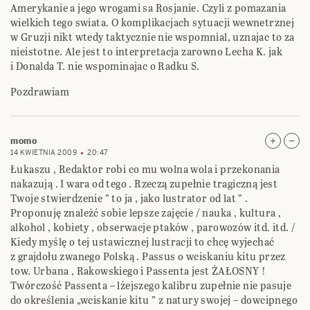
Amerykanie a jego wrogami sa Rosjanie. Czyli z pomazania
wielkich tego swiata. O komplikacjach sytuacji wewnetrznej
w Gruzji nikt wtedy taktycznie nie wspomnial, uznajac to za
nieistotne. Ale jest to interpretacja zarowno Lecha K. jak
i Donalda T. nie wspominajac o Radku S.
Pozdrawiam
momo
14 KWIETNIA 2009
20:47
Łukaszu , Redaktor robi co mu wolna wola i przekonania
nakazują . I wara od tego . Rzeczą zupełnie tragiczną jest
Twoje stwierdzenie ” to ja , jako lustrator od lat ” .
Proponuję znależć sobie lepsze zajęcie / nauka , kultura ,
alkohol , kobiety , obserwacje ptaków , parowozów itd. itd. /
Kiedy myślę o tej ustawicznej lustracji to chcę wyjechać
z grajdołu zwanego Polską . Passus o wciskaniu kitu przez
tow. Urbana , Rakowskiego i Passenta jest ŻAŁOSNY !
Twórczość Passenta – lżejszego kalibru zupełnie nie pasuje
do określenia „wciskanie kitu ” z natury swojej – dowcipnego