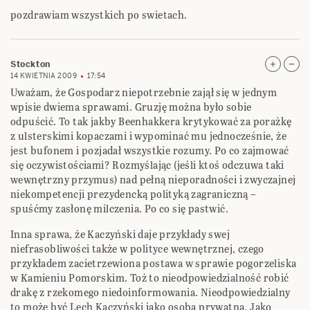
pozdrawiam wszystkich po swietach.
Stockton
14 KWIETNIA 2009
17:54
Uważam, że Gospodarz niepotrzebnie zajął się w jednym
wpisie dwiema sprawami. Gruzję można było sobie
odpuścić. To tak jakby Beenhakkera krytykować za porażkę
z ulsterskimi kopaczami i wypominać mu jednocześnie, że
jest bufonem i pozjadał wszystkie rozumy. Po co zajmować
się oczywistościami? Rozmyślając (jeśli ktoś odczuwa taki
wewnętrzny przymus) nad pełną nieporadności i zwyczajnej
niekompetencji prezydencką polityką zagraniczną –
spuśćmy zasłonę milczenia. Po co się pastwić.
Inna sprawa, że Kaczyński daje przykłady swej
niefrasobliwości także w polityce wewnętrznej, czego
przykładem zacietrzewiona postawa w sprawie pogorzeliska
w Kamieniu Pomorskim. Toż to nieodpowiedzialność robić
drakę z rzekomego niedoinformowania. Nieodpowiedzialny
to może być Lech Kaczyński jako osoba prywatna. Jako