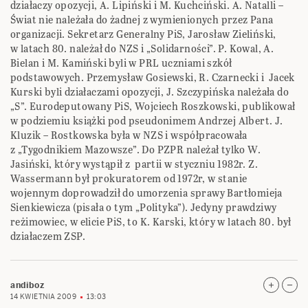
działaczy opozycji, A. Lipiński i M. Kuchciński. A. Natalli –
Świat nie należała do żadnej z wymienionych przez Pana
organizacji. Sekretarz Generalny PiS, Jarosław Zieliński,
w latach 80. należał do NZS i „Solidarności”. P. Kowal, A.
Bielan i M. Kamiński byli w PRL uczniami szkół
podstawowych. Przemysław Gosiewski, R. Czarnecki i Jacek
Kurski byli działaczami opozycji, J. Szczypińska należała do
„S”. Eurodeputowany PiS, Wojciech Roszkowski, publikował
w podziemiu książki pod pseudonimem Andrzej Albert. J.
Kluzik – Rostkowska była w NZS i współpracowała
z „Tygodnikiem Mazowsze”. Do PZPR należał tylko W.
Jasiński, który wystąpił z partii w styczniu 1982r. Z.
Wassermann był prokuratorem od 1972r, w stanie
wojennym doprowadził do umorzenia sprawy Bartłomieja
Sienkiewicza (pisała o tym „Polityka”). Jedyny prawdziwy
reżimowiec, w elicie PiS, to K. Karski, który w latach 80. był
działaczem ZSP.
andiboz
14 KWIETNIA 2009
13:03