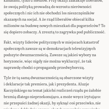
kanałami, tylko z mediów. Przy okazji zaatakuje liberałów,
że swoją polityką prowadzą do wzrostu nierówności
społecznych i nic ich nie obchodzi los nieszczęśników
skazanych na socjal. A że rząd liberałów obiecał kilka
milionów na budowę nowych mieszkań dla pogorzelców? To
się dopiero zobaczy. A zresztą to zagrywka pod publiczność.
Fakt, wizyty liderów politycznych w miejscach katastrof
społecznych zawsze są w demokracjach telewizyjnych
podszyte dwuznacznością. Zawsze są jakieś wybory na
horyzoncie, więc nigdy nie można wykluczyć, że tak
naprawdę chodzi o propagandę przedwyborczą.
Tyle że tą samą dwuznacznością są obarczone wizyty
i deklaracje tak premiera, jak i prezydenta. Aluzje
Kaczyńskiego na temat jakichś rozliczeń rządu po żałobie
brzmią dlatego nieprzekonująco, a może wręcz irytująco:
nie przepuści żadnej okazji, by syknąć coś przeciwko, nie