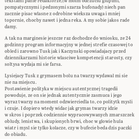
tekstami panie redaktorze,(w moim odczuciu glupimi,
pompatycznymi i pedzonymi szarza bufonady) niech pan
zacznie pisac wlasne z odrobine wieksza uwaga i mniej
topornie, chocby nawet i jedna reka. A my sobie jakos rade
damy.
A tak na marginesie jeszcze raz dochodze do wniosku, ze 24
godzinny program informacyjny w jednej strefie czasowej to
obled i zarowno Tusk jak i Kaczynski opowiadajacy przed
dziennikarzami historie wlasciwe kompetencji starosty, czy
soltysa wydaja mi sie farsa.
Lysiejacy Tusk z grymasem bolu na twarzy wydawal mi sie
nie na miejscu.
Postawienie polityka w miejscu autentycznej tragedii
powoduje, ze on sie jednak autentycznie zasmuca i jego
wyraz twarzy na moment odzwierciedla to, co politytk mysli
i czuje. I dopiero wtedy widac jak grymas twarzy idzie
w skros i poprzek codziennie wypracowywanych zmarszczek
obludy, lenistwa, i skupionych brwi, choc w glowie hula
wiatr i mysl sie tylko kolacze, czy w bufecie beda dzis paczki
do obiadu.