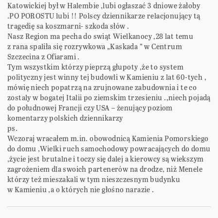
Katowickiej był w Halembie ,lubi ogłaszać 3 dniowe żałoby
.PO POROSTU lubi !! Polscy dziennikarze relacjonujący tą
tragedię sa koszmarni- szkoda słów .
Nasz Region ma pecha do swiąt Wielkanocy ,28 lat temu
z rana spaliła się rozrywkowa „Kaskada ” w Centrum
Szczecina z Ofiarami .
Tym wszystkim którzy pieprzą głupoty ,że to system
polityczny jest winny tej budowli w Kamieniu z lat 60-tych ,
mówię niech popatrzą na zrujnowane zabudownia i te co
zostaly w bogatej Italii po ziemskim trzesieniu .,niech pojadą
do połudnowej Francji czy USA – żenujący poziom
komentarzy polskich dziennikarzy
ps.
Wczoraj wracałem m.in. obowodnicą Kamienia Pomorskiego
do domu ,Wielki ruch samochodowy powracających do domu
,życie jest brutalne i toczy się dalej a kierowcy są wiekszym
zagrożeniem dla swoich partenerów na drodze, niż Menele
którzy też mieszakali w tym nieszczesnym budynku
w Kamieniu ,a o których nie głośno narazie .