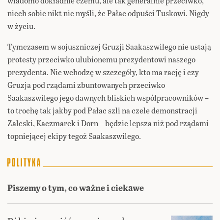
wiadomo dokładnie czemu, ale tak generalnie przeciwko,
niech sobie nikt nie myśli, że Pałac odpuści Tuskowi. Nigdy
w życiu.
Tymczasem w sojuszniczej Gruzji Saakaszwilego nie ustają
protesty przeciwko ulubionemu prezydentowi naszego
prezydenta. Nie wchodzę w szczegóły, kto ma rację i czy
Gruzja pod rządami zbuntowanych przeciwko
Saakaszwilego jego dawnych bliskich współpracowników –
to trochę tak jakby pod Pałac szli na czele demonstracji
Zaleski, Kaczmarek i Dorn – będzie lepsza niż pod rządami
topniejącej ekipy tegoż Saakaszwilego.
Piszemy o tym, co ważne i ciekawe