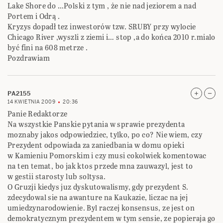
Lake Shore do …Polski z tym , że nie nad jeziorem a nad
Portem i Odrą .
Kryzys dopadł tez inwestorów tzw. SRUBY przy wylocie
Chicago River ,wyszli z ziemi i… stop ,a do końca 2010 r.mialo
być fini na 608 metrze .
Pozdrawiam
PA2155
14 KWIETNIA 2009
20:36
Panie Redaktorze
Na wszystkie Panskie pytania w sprawie prezydenta
moznaby jakos odpowiedziec, tylko, po co? Nie wiem, czy
Prezydent odpowiada za zaniedbania w domu opieki
w Kamieniu Pomorskim i czy musi cokolwiek komentowac
na ten temat, bo jak ktos przede mna zauwazyl, jest to
w gestii starosty lub soltysa.
O Gruzji kiedys juz dyskutowalismy, gdy prezydent S.
zdecydowal sie na awanture na Kaukazie, liczac na jej
umiedzynarodowienie. Byl raczej konsensus, ze jest on
demokratycznym prezydentem w tym sensie, ze popieraja go