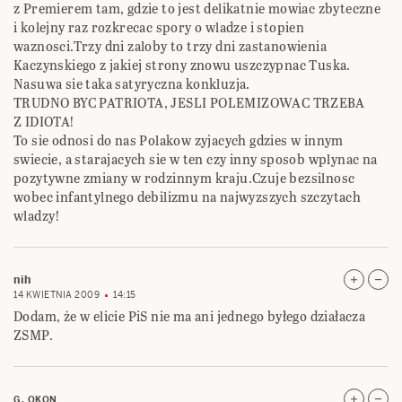
z Premierem tam, gdzie to jest delikatnie mowiac zbyteczne
i kolejny raz rozkrecac spory o wladze i stopien
waznosci.Trzy dni zaloby to trzy dni zastanowienia
Kaczynskiego z jakiej strony znowu uszczypnac Tuska.
Nasuwa sie taka satyryczna konkluzja.
TRUDNO BYC PATRIOTA, JESLI POLEMIZOWAC TRZEBA
Z IDIOTA!
To sie odnosi do nas Polakow zyjacych gdzies w innym
swiecie, a starajacych sie w ten czy inny sposob wplynac na
pozytywne zmiany w rodzinnym kraju.Czuje bezsilnosc
wobec infantylnego debilizmu na najwyzszych szczytach
wladzy!
nih
14 KWIETNIA 2009
14:15
Dodam, że w elicie PiS nie ma ani jednego byłego działacza
ZSMP.
G. OKON