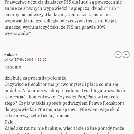
Prawdziwe uczucia działaczy PIS dla ludu są powszechnie
znane ze sławnych wypowiedzi ” spieprzaj dziadu ” lub ”
ciemny narod wszystko kupi „. Jednakze ta ostatnia
wypowiedż nie jest odległa od rzeczywistości, no bo jak
innaczej wytłumaczyć fakt, że PIS ma prawie 30%
wyznawców?
Łukasz
14 KWIETNIA 2009
22:20
@momo
dziękuję za przemiłą polemikę.
Oczywiście Redaktor ma prawo myśleć i pisać co mu się
podoba. A formuła w jakiej to robi na tym blogu pozwala mi
to oceniać i komentować. Czy widzi Pan/Pani w tym coś
złego? Czy ja w jakiś sposób podwazyłem Prawo Redaktora
do wypowiedzi? Nie moja to sprawa. Nie wiem więc skąd
takie nerwy, żeby tak się unosić.
Dalej.
Zajęć akurat mi nie brakuje, więc takie różne porady może