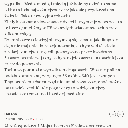
wypadku. Media międlą i międlą już kolejny dzień to samo,
jakby to była najważniejsza rzecz jaka się przydarzyła na
świecie. Taka telewizyjna czkawka.
Kiedy ktoś zamordował swoje dzieci i trzymał je w beczce, to
tę beczkę mieliśmy w TV w każdych wiadomościach przez
kilka miesięcy.
Dziennikarze telewizyjni trzymają się tematu jak długo się
da, a nie mają nic do relacjonowania, co było widać, kiedy
z relacji z miejsca tragedii pokazywano przez kwadrans
?.twarz premiera, jakby to była najciekawsza i najważniejsza
rzecz do pokazania.
Torlin wspomniał o wypadkach drogowych. Właśnie policja
podała komunikat, że zginęło 35 osób a 540 jest rannych.
Tego problemu żaden rząd nie umiał rozwiązać, choć można
by tu wiele zrobić. Ale pogorzelcy to wdzięczniejszy
i łatwiejszy temat, no i bardziej medialny.
Helena
14 KWIETNIA 2009
11:08
Alez Gospodarzu! Moja ukochana Krolowa orderow ani