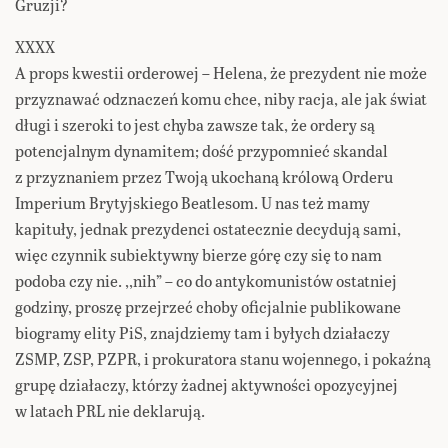
Gruzji?
XXXX
A props kwestii orderowej – Helena, że prezydent nie może
przyznawać odznaczeń komu chce, niby racja, ale jak świat
długi i szeroki to jest chyba zawsze tak, że ordery są
potencjalnym dynamitem; dość przypomnieć skandal
z przyznaniem przez Twoją ukochaną królową Orderu
Imperium Brytyjskiego Beatlesom. U nas też mamy
kapituły, jednak prezydenci ostatecznie decydują sami,
więc czynnik subiektywny bierze górę czy się to nam
podoba czy nie. ,,nih” – co do antykomunistów ostatniej
godziny, proszę przejrzeć choby oficjalnie publikowane
biogramy elity PiS, znajdziemy tam i byłych działaczy
ZSMP, ZSP, PZPR, i prokuratora stanu wojennego, i pokaźną
grupę działaczy, którzy żadnej aktywności opozycyjnej
w latach PRL nie deklarują.