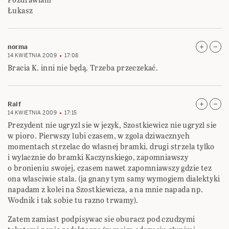
Łukasz
norma
14 KWIETNIA 2009
17:08
Bracia K. inni nie będą. Trzeba przeczekać.
Ralf
14 KWIETNIA 2009
17:15
Prezydent nie ugryzl sie w jezyk, Szostkiewicz nie ugryzl sie
w pioro. Pierwszy lubi czasem, w zgola dziwacznych
momentach strzelac do wlasnej bramki, drugi strzela tylko
i wylacznie do bramki Kaczynskiego, zapomniawszy
o bronieniu swojej, czasem nawet zapomniawszy gdzie tez
ona wlasciwie stala. (ja gnany tym samy wymogiem dialektyki
napadam z kolei na Szostkiewicza, a na mnie napada np.
Wodnik i tak sobie tu razno trwamy).
Zatem zamiast podpisywac sie oburacz pod czudzymi