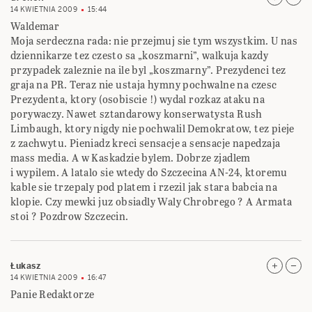
14 KWIETNIA 2009
15:44
Waldemar
Moja serdeczna rada: nie przejmuj sie tym wszystkim. U nas
dziennikarze tez czesto sa „koszmarni”, walkuja kazdy
przypadek zaleznie na ile byl „koszmarny”. Prezydenci tez
graja na PR. Teraz nie ustaja hymny pochwalne na czesc
Prezydenta, ktory (osobiscie !) wydal rozkaz ataku na
porywaczy. Nawet sztandarowy konserwatysta Rush
Limbaugh, ktory nigdy nie pochwalil Demokratow, tez pieje
z zachwytu. Pieniadz kreci sensacje a sensacje napedzaja
mass media. A w Kaskadzie bylem. Dobrze zjadlem
i wypilem. A latalo sie wtedy do Szczecina AN-24, ktoremu
kable sie trzepaly pod platem i rzezil jak stara babcia na
klopie. Czy mewki juz obsiadly Waly Chrobrego ? A Armata
stoi ? Pozdrow Szczecin.
Łukasz
14 KWIETNIA 2009
16:47
Panie Redaktorze