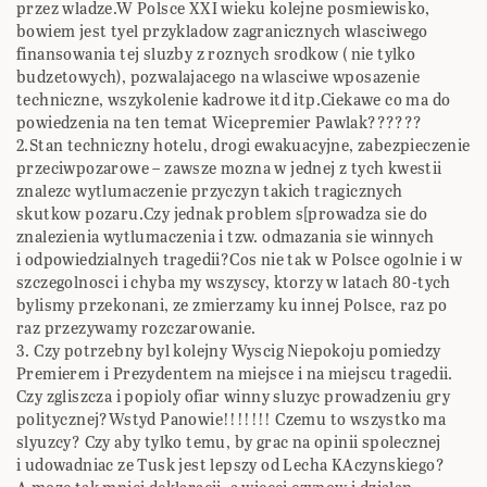
przez wladze.W Polsce XXI wieku kolejne posmiewisko,
bowiem jest tyel przykladow zagranicznych wlasciwego
finansowania tej sluzby z roznych srodkow ( nie tylko
budzetowych), pozwalajacego na wlasciwe wposazenie
techniczne, wszykolenie kadrowe itd itp.Ciekawe co ma do
powiedzenia na ten temat Wicepremier Pawlak??????
2.Stan techniczny hotelu, drogi ewakuacyjne, zabezpieczenie
przeciwpozarowe – zawsze mozna w jednej z tych kwestii
znalezc wytlumaczenie przyczyn takich tragicznych
skutkow pozaru.Czy jednak problem s[prowadza sie do
znalezienia wytlumaczenia i tzw. odmazania sie winnych
i odpowiedzialnych tragedii?Cos nie tak w Polsce ogolnie i w
szczegolnosci i chyba my wszyscy, ktorzy w latach 80-tych
bylismy przekonani, ze zmierzamy ku innej Polsce, raz po
raz przezywamy rozczarowanie.
3. Czy potrzebny byl kolejny Wyscig Niepokoju pomiedzy
Premierem i Prezydentem na miejsce i na miejscu tragedii.
Czy zgliszcza i popioly ofiar winny sluzyc prowadzeniu gry
politycznej?Wstyd Panowie!!!!!!! Czemu to wszystko ma
slyuzcy? Czy aby tylko temu, by grac na opinii spolecznej
i udowadniac ze Tusk jest lepszy od Lecha KAczynskiego?