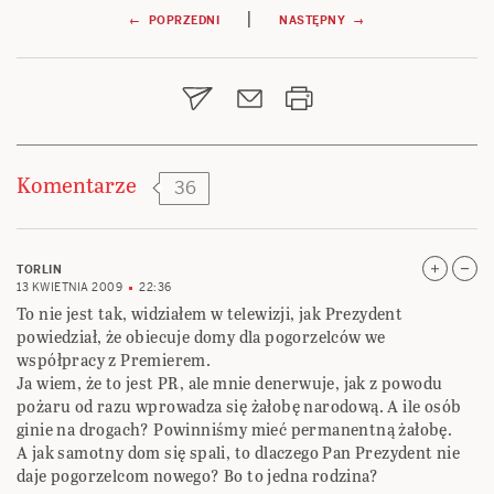
Nawigacja
|
← POPRZEDNI
NASTĘPNY →
wpisu
Komentarze
36
TORLIN
13 KWIETNIA 2009
22:36
To nie jest tak, widziałem w telewizji, jak Prezydent
powiedział, że obiecuje domy dla pogorzelców we
współpracy z Premierem.
Ja wiem, że to jest PR, ale mnie denerwuje, jak z powodu
pożaru od razu wprowadza się żałobę narodową. A ile osób
ginie na drogach? Powinniśmy mieć permanentną żałobę.
A jak samotny dom się spali, to dlaczego Pan Prezydent nie
daje pogorzelcom nowego? Bo to jedna rodzina?