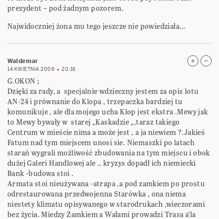
prezydent – pod żadnym pozorem.
Najwidoczniej żona mu tego jeszcze nie powiedziała…
Waldemar
14 KWIETNIA 2009
20:16
G.OKON ;
Dzięki za rady, a specjalnie wdzieczny jestem za opis lotu
AN-24 i prównanie do Klopa , trzepaczka bardziej tu
komunikuje , ale dla mojego ucha Klop jest ekstra .Mewy jak
to Mewy bywały w starej „Kaskadzie „,taraz takiego
Centrum w mieście nima a może jest , a ja niewiem ?.Jakieś
Fatum nad tym miejscem unosi sie. Niemaszki po latach
starań wygrali możliwość zbudowania na tym miejscu i obok
dużej Galeri Handlowej ale .. kryzys dopadł ich niemiecki
Bank -budowa stoi .
Armata stoi nieużywana -atrapa ,a pod zamkiem po prostu
odrestaurowana przedwojenna Starówka , ona niema
niestety klimatu opisywanego w starodrukach ,wieczorami
bez życia. Miedzy Zamkiem a Wałami prowadzi Trasa a’la