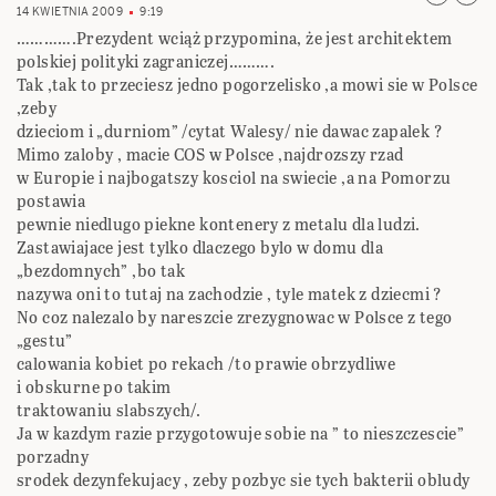
14 KWIETNIA 2009
9:19
………….Prezydent wciąż przypomina, że jest architektem
polskiej polityki zagraniczej……….
Tak ,tak to przeciesz jedno pogorzelisko ,a mowi sie w Polsce
,zeby
dzieciom i „durniom” /cytat Walesy/ nie dawac zapalek ?
Mimo zaloby , macie COS w Polsce ,najdrozszy rzad
w Europie i najbogatszy kosciol na swiecie ,a na Pomorzu
postawia
pewnie niedlugo piekne kontenery z metalu dla ludzi.
Zastawiajace jest tylko dlaczego bylo w domu dla
„bezdomnych” ,bo tak
nazywa oni to tutaj na zachodzie , tyle matek z dziecmi ?
No coz nalezalo by nareszcie zrezygnowac w Polsce z tego
„gestu”
calowania kobiet po rekach /to prawie obrzydliwe
i obskurne po takim
traktowaniu slabszych/.
Ja w kazdym razie przygotowuje sobie na ” to nieszczescie”
porzadny
srodek dezynfekujacy , zeby pozbyc sie tych bakterii obludy