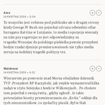
Alex
14 KWIETNIA 2009
0:04
To wszystko jest robione pod publiczke ale z drugiej strony
kiedy George.W Bush nie pojechal od razu odwiedzic ofiar
huraganu Katrina w Luizjanie, to media i opozycja wieszaly
na nim psy sugerujac ze jest odpowiedzialny za
tragedie.Wracajac do polskiego piekielka pewnie prezydent
bedzie rzadal dymisje premiera:wniosek-nie tylko media
zeruja na ludzkiej tragedii-politycy tez.
Waldemar
14 KWIETNIA 2009
6:32
Wieczorem po powrocie znad Morza obejżałem dziennik
TVP .Prezydent RP Kaczyński, jak zwykle wymamrotał kilka
zadąń w stylu Solejuka z ławki w Wilkowyjach . Po cholere
tam pojechał z swoją świtą , gdyby ogłosił , iż takie
potencjalne koszty przemieszczania sie „Króla ” oddaje dla
tych nieszcześnikow ,to zyskał by plusik .Był w Hali