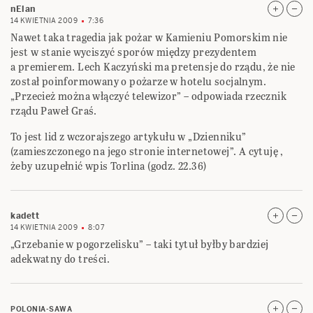
nElan
14 KWIETNIA 2009
7:36
Nawet taka tragedia jak pożar w Kamieniu Pomorskim nie
jest w stanie wyciszyć sporów między prezydentem
a premierem. Lech Kaczyński ma pretensje do rządu, że nie
został poinformowany o pożarze w hotelu socjalnym.
„Przecież można włączyć telewizor” – odpowiada rzecznik
rządu Paweł Graś.
To jest lid z wczorajszego artykułu w „Dzienniku”
(zamieszczonego na jego stronie internetowej”. A cytuję ,
żeby uzupełnić wpis Torlina (godz. 22.36)
kadett
14 KWIETNIA 2009
8:07
„Grzebanie w pogorzelisku” – taki tytuł byłby bardziej
adekwatny do treści.
POLONIA-SAWA