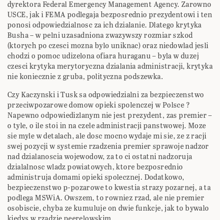
dyrektora Federal Emergency Management Agency. Zarowno
USCE, jak i FEMA podlegaja bezposrednio prezydentowi i ten
ponosi odpowiedzialnosc za ich dzialanie. Dlatego krytyka
Busha – w pelni uzasadniona zwazywszy rozmiar szkod
(ktorych po czesci mozna bylo uniknac) oraz niedowlad jesli
chodzi o pomoc udizelona ofiara huraganu – byla w duzej
czesci krytyka merytoryczna dzialania administracji, krytyka
nie koniecznie z gruba, polityczna podszewka.
Czy Kaczynski i Tusk sa odpowiedzialni za bezpieczenstwo
przeciwpozarowe domow opieki spolenczej w Polsce ?
Napewno odpowiedizlanym nie jest prezydent, zas premier –
o tyle, o ile stoi in na czele administracji panstwowej. Moze
sie myle w detalach, ale dosc mocno wydaje mi sie, ze z racji
swej pozycji w systemie rzadzenia premier sprawoje nadzor
nad dzialanoscia wojewodow, za to ci ostatni nadzoruja
dzialalnosc wladz powiatowych, ktore bezposrednio
administruja domami opieki spolecznej. Dodatkowo,
bezpieczenstwo p-pozarowe to kwestia strazy pozarnej, a ta
podlega MSWiA. Owszem, to rowniez rzad, ale nie premier
osobiscie, chyba ze kumuluje on dwie funkcje, jak to bywalo
kiedys w rzadzie peerelowskim.