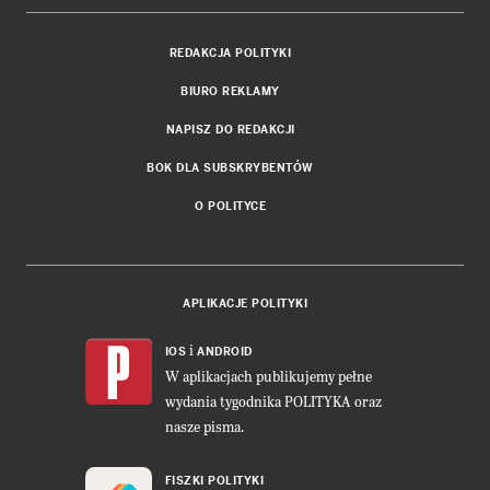
REDAKCJA POLITYKI
BIURO REKLAMY
NAPISZ DO REDAKCJI
BOK DLA SUBSKRYBENTÓW
O POLITYCE
APLIKACJE POLITYKI
i
IOS
ANDROID
W aplikacjach publikujemy pełne
wydania tygodnika POLITYKA oraz
nasze pisma.
FISZKI POLITYKI