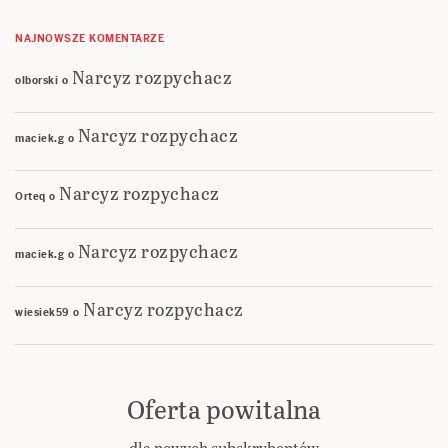
NAJNOWSZE KOMENTARZE
Narcyz rozpychacz
olborski
o
Narcyz rozpychacz
maciek.g
o
Narcyz rozpychacz
Orteq
o
Narcyz rozpychacz
maciek.g
o
Narcyz rozpychacz
wiesiek59
o
Oferta powitalna
dla nowych subskrybentów