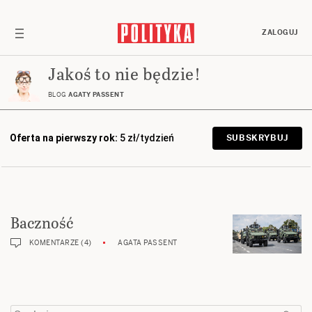
ZALOGUJ
Jakoś to nie będzie!
BLOG
AGATY PASSENT
Oferta na pierwszy rok:
5 zł/tydzień
SUBSKRYBUJ
Baczność
KOMENTARZE (4)
AGATA PASSENT
Szukaj: