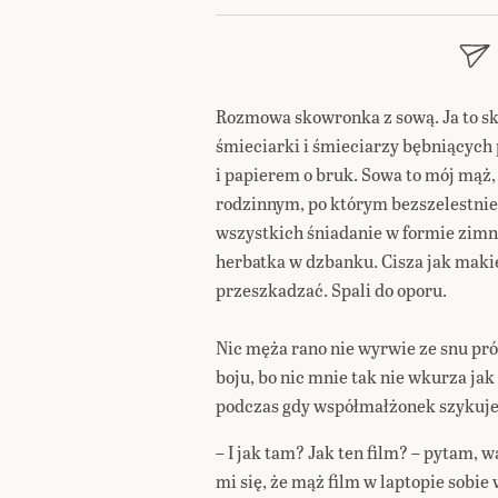
Rozmowa skowronka z sową. Ja to s
śmieciarki i śmieciarzy bębniącyc
i papierem o bruk. Sowa to mój mąż
rodzinnym, po którym bezszelestnie
wszystkich śniadanie w formie zimn
herbatka w dzbanku. Cisza jak makiem
przeszkadzać. Spali do oporu.
Nic męża rano nie wyrwie ze snu pr
boju, bo nic mnie tak nie wkurza jak
podczas gdy współmałżonek szykuje 
– I jak tam? Jak ten film? – pytam,
mi się, że mąż film w laptopie sobi