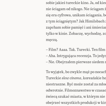
sobie jakieś tureckie kino. Ja, od ki
nie ściągam od nikogo. Nie ściągam 
się era cyfrowa, unikam ściągania, 
z tym ściągniętym? Jak Himilsbach z
zapcham sobie pamięć i ani śmieciar
tylko w kinie. Zobaczę, wychodzę, zo
męczą.
– Film? Aaaa. Tak. Turecki. Ten film
– Aha. Intrygująca recenzja. To jedy
– Nie. Obejrzałem pierwsze siedem 
To wyjątek, bo zwykle mąż po nocac
Tureckie
slow cinema
, koreańskie h
niestraszne. Być może został za mło
odwrotnie. Filmoznawstwo w czasach,
świecą szukać miasta, w którym nie 
obejrzeć wszystkich produkcji w kin