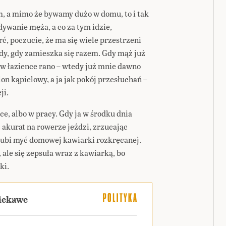
, a mimo że bywamy dużo w domu, to i tak
ywanie męża, a co za tym idzie,
ć, poczucie, że ma się wiele przestrzeni
edy, gdy zamieszka się razem. Gdy mąż już
o w łazience rano – wtedy już mnie dawno
lon kąpielowy, a ja jak pokój przesłuchań –
ji.
łce, albo w pracy. Gdy ja w środku dnia
kurat na rowerze jeździ, zrzucając
e lubi myć domowej kawiarki rozkręcanej.
ale się zepsuła wraz z kawiarką, bo
ki.
ciekawe