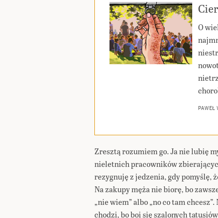
Cier
O wie
najmn
niest
nowot
nietr
choro
PAWEŁ
Zresztą rozumiem go. Ja nie lubię m
nieletnich pracowników zbierającyc
rezygnuję z jedzenia, gdy pomyślę, 
Na zakupy męża nie biorę, bo zawsze
„nie wiem” albo „no co tam chcesz”. 
chodzi, bo boi się szalonych tatusi