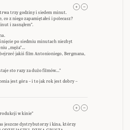
 trwa trzy godziny i siedem minut.
e, co z niego zapamiętałeś i polecasz?
inut i zasnąłem”.
na.
aśnięcie po siedmiu minutach niezbyt
eniu „męża”…
bejrzeć jakiś film Antonioniego, Bergmana,
taje sto razy za dużo filmów…”
a jest góra – i to jak rok jest dobry –
rodukcji w kinie”
as jeszcze dystrybutorzy i kina, którzy