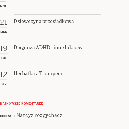
KWI
Dziewczyna przesiadkowa
21
MAR
Diagnoza ADHD i inne luksusy
19
LUT
Herbatka z Trumpem
12
STY
NAJNOWSZE KOMENTARZE
Narcyz rozpychacz
olborski
o