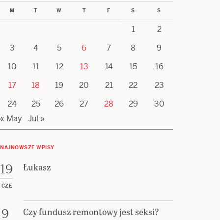
M
T
W
T
F
S
S
1
2
3
4
5
6
7
8
9
10
11
12
13
14
15
16
17
18
19
20
21
22
23
24
25
26
27
28
29
30
« May
Jul »
NAJNOWSZE WPISY
Łukasz
19
CZE
Czy fundusz remontowy jest seksi?
9