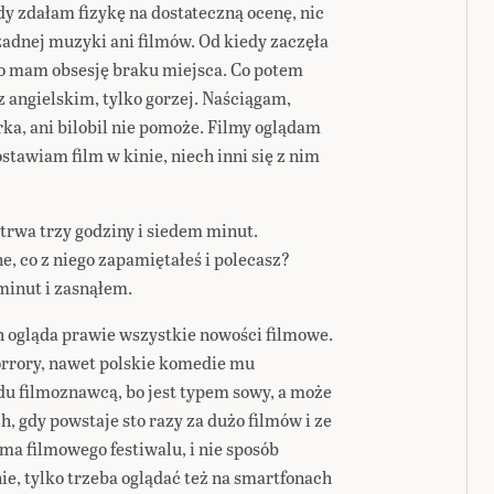
edy zdałam fizykę na dostateczną ocenę, nic
żadnej muzyki ani filmów. Od kiedy zaczęła
bo mam obsesję braku miejsca. Co potem
 angielskim, tylko gorzej. Naściągam,
ka, ani bilobil nie pomoże. Filmy oglądam
stawiam film w kinie, niech inni się z nim
 trwa trzy godziny i siedem minut.
ne, co z niego zapamiętałeś i polecasz?
minut i zasnąłem.
h ogląda prawie wszystkie nowości filmowe.
orrory, nawet polskie komedie mu
du filmoznawcą, bo jest typem sowy, a może
 gdy powstaje sto razy za dużo filmów i ze
ma filmowego festiwalu, i nie sposób
ie, tylko trzeba oglądać też na smartfonach