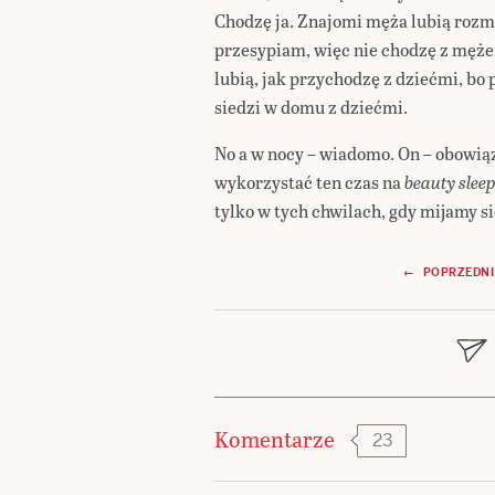
Chodzę ja. Znajomi męża lubią rozmaw
przesypiam, więc nie chodzę z męże
lubią, jak przychodzę z dziećmi, bo
siedzi w domu z dziećmi.
No a w nocy – wiadomo. On – obowiąz
wykorzystać ten czas na
beauty slee
tylko w tych chwilach, gdy mijamy s
Nawigacja
← POPRZEDNI
wpisu
Komentarze
23