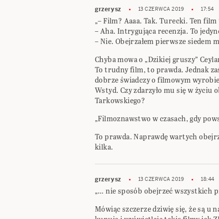
grzerysz
13 CZERWCA 2019
17:54
„– Film? Aaaa. Tak. Turecki. Ten film
– Aha. Intrygująca recenzja. To jedyn
– Nie. Obejrzałem pierwsze siedem m
Chyba mowa o „Dzikiej gruszy” Ceyla
To trudny film, to prawda. Jednak z
dobrze świadczy o filmowym wyrobi
Wstyd. Czy zdarzyło mu się w życiu o
Tarkowskiego?
„Filmoznawstwo w czasach, gdy pows
To prawda. Naprawdę wartych obejrzeni
kilka.
grzerysz
13 CZERWCA 2019
18:44
„… nie sposób obejrzeć wszystkich p
Mówiąc szczerze dziwię się, że są u n