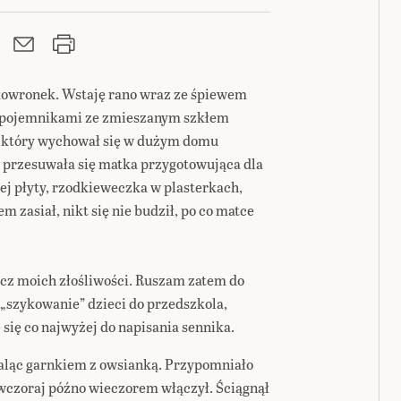
kowronek. Wstaję rano wraz ze śpiewem
h pojemnikami ze zmieszanym szkłem
, który wychował się w dużym domu
 przesuwała się matka przygotowująca dla
ej płyty, rzodkieweczka w plasterkach,
 zasiał, nikt się nie budził, po co matce
ócz moich złośliwości. Ruszam zatem do
 „szykowanie” dzieci do przedszkola,
się co najwyżej do napisania sennika.
 waląc garnkiem z owsianką. Przypomniało
e wczoraj późno wieczorem włączył. Ściągnął