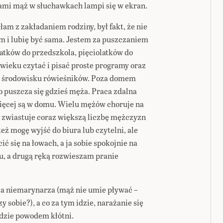
ami mąż w słuchawkach lampi się w ekran.
m z zakładaniem rodziny, był fakt, że nie
 i lubię być sama. Jestem za puszczaniem
atków do przedszkola, pięciolatków do
wieku czytać i pisać proste programy oraz
 w środowisku rówieśników. Poza domem
 puszcza się gdzieś męża. Praca zdalna
ięcej są w domu. Wielu mężów choruje na
a zwiastuje coraz większą liczbę mężczyzn
eż mogę wyjść do biura lub czytelni, ale
ć się na łowach, a ja sobie spokojnie na
 a drugą ręką rozwieszam pranie
ża niemarynarza (mąż nie umie pływać –
 sobie?), a co za tym idzie, narażanie się
dzie powodem kłótni.