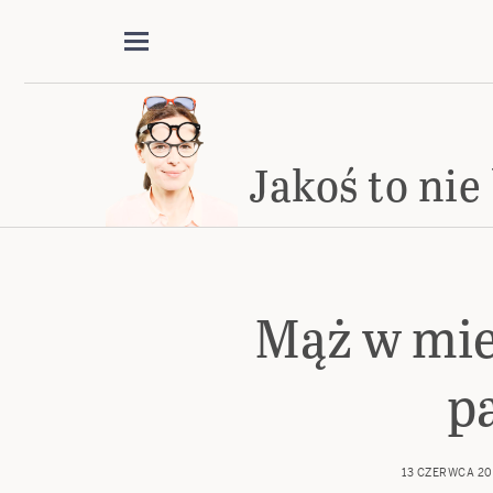
Jakoś to nie
Mąż w mie
p
13 CZERWCA 20