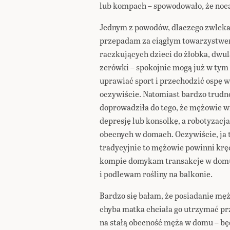
lub kompach – spowodowało, że noc
Jednym z powodów, dlaczego zwlekała
przepadam za ciągłym towarzystwem
raczkujących dzieci do żłobka, dwul
zerówki – spokojnie mogą już w tym 
uprawiać sport i przechodzić ospę
oczywiście. Natomiast bardzo trudno
doprowadziła do tego, że mężowie w
depresję lub konsolkę, a robotyzacj
obecnych w domach. Oczywiście, ja t
tradycyjnie to mężowie powinni kręci
kompie domykam transakcje w domu,
i podlewam rośliny na balkonie.
Bardzo się bałam, że posiadanie mę
chyba matka chciała go utrzymać przy
na stałą obecność męża w domu – bę