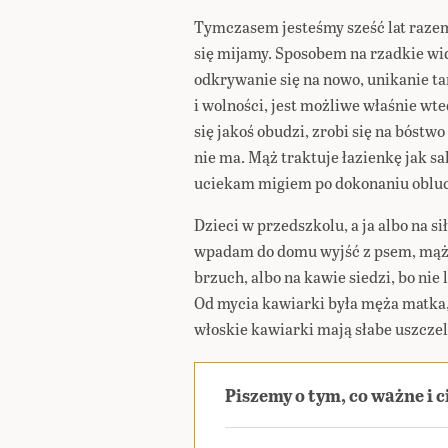
Tymczasem jesteśmy sześć lat razem
się mijamy. Sposobem na rzadkie wid
odkrywanie się na nowo, unikanie tar
i wolności, jest możliwe właśnie wt
się jakoś obudzi, zrobi się na bóstw
nie ma. Mąż traktuje łazienkę jak sa
uciekam migiem po dokonaniu obluc
Dzieci w przedszkolu, a ja albo na si
wpadam do domu wyjść z psem, mąż a
brzuch, albo na kawie siedzi, bo ni
Od mycia kawiarki była męża matka, 
włoskie kawiarki mają słabe uszczel
Piszemy o tym, co ważne i 