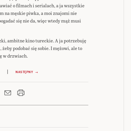
iać o filmach i serialach, a ja wszystkie
m na męskie piwka, a moi znajomi nie
 pogadać się nie da, więc wtedy mąż musi
ki, ambitne kino tureckie. A ja potrzebuję
p
, żeby podobać się sobie. I mężowi, ale to
ię w drzwiach.
|
NASTĘPNY →