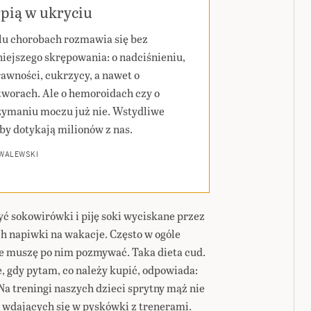
pią w ukryciu
lu chorobach rozmawia się bez
iejszego skrępowania: o nadciśnieniu,
rawności, cukrzycy, a nawet o
worach. Ale o hemoroidach czy o
zymaniu moczu już nie. Wstydliwe
by dotykają milionów z nas.
 WALEWSKI
yć sokowirówki i piję soki wyciskane przez
h napiwki na wakacje. Często w ogóle
że muszę po nim pozmywać. Taka dieta cud.
, gdy pytam, co należy kupić, odpowiada:
Na treningi naszych dzieci sprytny mąż nie
ów wdających się w pyskówki z trenerami.