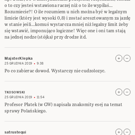
o to czy jesteś wstawiona raczej niż o to ile wypiłaś…
Rozumiecie?! O ile rozumiem u nich można być w legalnym
limicie (który jest wysoki 0,8) i zostać aresztowanym za jazdę
w stanie jeśli…komuś wystarcza mniej niż legalny limit żeby
się wstawić, imponująco logiczne! Więc one i oni tam stają
na jednej nodze (stójka) przy drodze itd.
MajsterKlepka
25 GRUDNIA 2019
9:38
Po co zabierac dowod. Wystarczy nie cudzolozyc.
TKOSOWSKI
25 GRUDNIA 2019
11:54
Profesor Płatek (w GW) napisała znakomity esej na temat
sprawy Polańskiego.
satrustequi