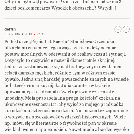
żeby nie było wątpliwości. P.s a to że ktoś napisał ze ma 3
dzieci bez komentarza Wysokich obcasach..? Wstyd!!!
delfin
25 GRUDNIA 2019
22:35
Po lekturze „Pięciu Lat Kacetu” Stanisława Grzesiuka
utknęło mi w pamięci jego uwaga, że nie należy oceniać
postaw moralnych w oderwaniu od realiów czasu i sytuacji.
Dotyczyło to oczywiście materii diametralnie skrajnej.
Jednakże zastanawiając się nad historycznym uwikłaniem
relacji damsko męskich, różnie z tym w różnym czasie
bywało. Jedna z najbardziej powszechnie znanych na świecie
bohaterek romansu, nijaka Julia Capuleti w trakcie
opowiadanej akcji dramatu świętuje swoje czternaste
urodziny. Moja prababcia „na progu kościoła” czekała na
ukończenie szesnastu lat, aby wyjść za mojego pradziadka
i urodzić mu czternaścioro dzieci. Nie można też zapomnieć
o wpływie na obyczajowość wydarzeń historycznych. Wiele
np. mówi się w literaturze o frywolności pań w okresie
wielkich wojen napoleońskich. Nawet moda z bardzo wysoko