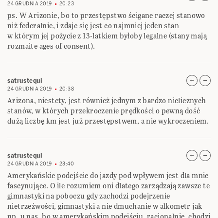
24 GRUDNIA 2019
20:23
ps. W Arizonie, bo to przestępstwo ścigane raczej stanowo
niż federalnie, i zdaje się jest co najmniej jeden stan
w którym jej pożycie z 13-latkiem byłoby legalne (stany mają
rozmaite ages of consent).
satrustequi
24 GRUDNIA 2019
20:38
Arizona, niestety, jest również jednym z bardzo nielicznych
stanów, w których przekroczenie prędkości o pewną dość
dużą liczbę km jest już przestępstwem, a nie wykroczeniem.
satrustequi
24 GRUDNIA 2019
23:40
Amerykańskie podejście do jazdy pod wpływem jest dla mnie
fascynujące. O ile rozumiem oni dlatego zarządzają zawsze te
gimnastyki na poboczu gdy zachodzi podejrzenie
nietrzeźwości, gimnastyki a nie dmuchanie w alkometr jak
np. u nas, bo w amerykańskim podejściu, racjonalnie, chodzi