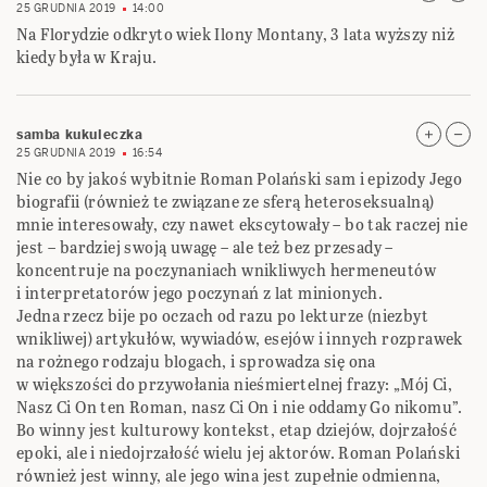
25 GRUDNIA 2019
14:00
Na Florydzie odkryto wiek Ilony Montany, 3 lata wyższy niż
kiedy była w Kraju.
samba kukuleczka
25 GRUDNIA 2019
16:54
Nie co by jakoś wybitnie Roman Polański sam i epizody Jego
biografii (również te związane ze sferą heteroseksualną)
mnie interesowały, czy nawet ekscytowały – bo tak raczej nie
jest – bardziej swoją uwagę – ale też bez przesady –
koncentruje na poczynaniach wnikliwych hermeneutów
i interpretatorów jego poczynań z lat minionych.
Jedna rzecz bije po oczach od razu po lekturze (niezbyt
wnikliwej) artykułów, wywiadów, esejów i innych rozprawek
na rożnego rodzaju blogach, i sprowadza się ona
w większości do przywołania nieśmiertelnej frazy: „Mój Ci,
Nasz Ci On ten Roman, nasz Ci On i nie oddamy Go nikomu”.
Bo winny jest kulturowy kontekst, etap dziejów, dojrzałość
epoki, ale i niedojrzałość wielu jej aktorów. Roman Polański
również jest winny, ale jego wina jest zupełnie odmienna,