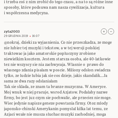
i trzeba coś z nim zrobić do tego czasu, a na to są różne inne
sposoby, które podsuwa nam nasza cywilizacja, kultura
i współczesna medycyna.
zyta2003
29 GRUDNIA 2019
16:07
@nokraj, dzieki za wyjasnienia. Co nie przeszkadza, ze moge
nie lubiec tej muzyki i tekstow, a w tej wersji polskiej
traktowac ja jako amatorskie popluczyny zrobione
niewielkim kosztem. Jestem starsza osoba, ale 40-latkowie
tez nie wszyscy sie nia zachwycaja. Wlasnie o prawo do
wlasnego zdania pisalam w poscie. Miliony odslon swiadcza
tylko, ze ludzie lubia jak sie cos dzieje, jakis skandalik…Ja
sama ze dwa razy odslanialam
Tak sie sklada, ze znam ta branze muzyczna. W Ameryce.
Moj wnuk w niej pracuje, wsrod Azjatow. Podalaby nazwe
firmy, bo jest juz czym sie pochwalic, ale przeciez nie moge.
Wiec jedynie napisze geneze powstania firmy. Otoz mlody
japonsko-chinski Amerykanin pomyslal kilka lat temu, ze
Azjaci wcale nie musza sluchac muzyki zachodniej, moga