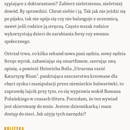
sypiające z doktorantami? Zabierz nieletniemu, nieletniej
dowód. By sprawdzić. Chroń siebie i ją. Tak jak nie jeździ się
po pijaku, tak nie upija się czy nie balanguje z uczennicą,
nawet jeśli rodzice ją stręczą. Często wszak rodzice
wykorzystują dzieci do zarabiania forsy czy awansu
społecznego.
Ostrzał trwa, co kilka sekund nowa pani sędzia, nowy sędzia
feruje wyrok, zabawiając się smartfonem, szerując swą
opinię, a powieść Heinricha Bolla „Utracona cześć
Katarzyny Blum”, punktująca oszczerstwa kreowane dla
chęci zysku i manipulacji przez niemieckie bulwarówki, to
zaprawdę lajcik przy tym, co się wyprawia wokół Romana
Polańskiego w czasach tłitera. Poczułam, że ten wywiad
jest skierowany do mnie. Jestem dziennikarką i mam
dostęp do sieci. Jak użyję tych narzędzi?