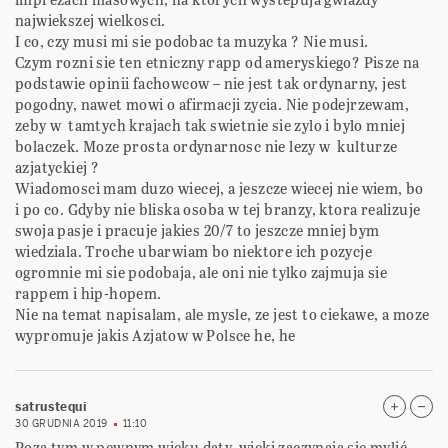
najwiekszej wielkosci.
I co, czy musi mi sie podobac ta muzyka ? Nie musi.
Czym rozni sie ten etniczny rapp od ameryskiego? Pisze na
podstawie opinii fachowcow – nie jest tak ordynarny, jest
pogodny, nawet mowi o afirmacji zycia. Nie podejrzewam,
zeby w tamtych krajach tak swietnie sie zylo i bylo mniej
bolaczek. Moze prosta ordynarnosc nie lezy w kulturze
azjatyckiej ?
Wiadomosci mam duzo wiecej, a jeszcze wiecej nie wiem, bo
i po co. Gdyby nie bliska osoba w tej branzy, ktora realizuje
swoja pasje i pracuje jakies 20/7 to jeszcze mniej bym
wiedziala. Troche ubarwiam bo niektore ich pozycje
ogromnie mi sie podobaja, ale oni nie tylko zajmuja sie
rappem i hip-hopem.
Nie na temat napisalam, ale mysle, ze jest to ciekawe, a moze
wypromuje jakis Azjatow w Polsce he, he
satrustequi
30 GRUDNIA 2019
11:10
Poza tym w pewnym wieku daty, wieki zaczynają się mylić,