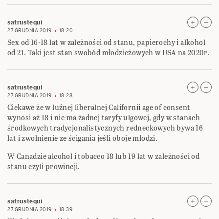
satrustequi
27 GRUDNIA 2019
18:20
Sex od 16-18 lat w zależności od stanu, papierochy i alkohol
od 21. Taki jest stan swobód młodzieżowych w USA na 2020r.
satrustequi
27 GRUDNIA 2019
18:28
Ciekawe że w luźnej liberalnej Californii age of consent
wynosi aż 18 i nie ma żadnej taryfy ulgowej, gdy w stanach
środkowych tradycjonalistycznych redneckowych bywa 16
lat i zwolnienie ze ścigania jeśli oboje młodzi.
W Canadzie alcohol i tobacco 18 lub 19 lat w zależności od
stanu czyli prowincji.
satrustequi
27 GRUDNIA 2019
18:39