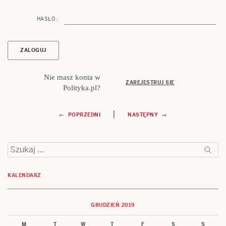
HASŁO :
Nie masz konta w
ZAREJESTRUJ SIĘ
Polityka.pl?
Nawigacja
|
← POPRZEDNI
NASTĘPNY →
wpisu
Szukaj:
KALENDARZ
GRUDZIEŃ 2019
M
T
W
T
F
S
S