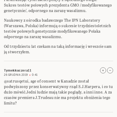
Sukces testów polowych prezydenta GMO /modyfikowanego
genetycznie/, odpornego na zarazę wasalizmu.
Naukowcy z ośrodka badawczego The IPN Laboratory
(Warszawa, Polska) informują o sukcesie trzydziestoletnich
testów polowych genetycznie modyfikowanego Polaka
odpornego na zarazę wasalizmu.
Od trzydziestu lat czekam na taką informację i wreszcie sam
ją stworzyłem.
Tymekkuczera11
26 GRUDNIA 2019
0:41
@satrusqetui, age of consent w Kanadzie został
podwyższony przez konserwatywny rząd S.J.Harpera, i co tu
dużo mówić.Jedni ludzie mają takie poglądy, a inni inne. A za
czasów premiera J.Trudeau nie ma projektu obniżenia tego
limitu?