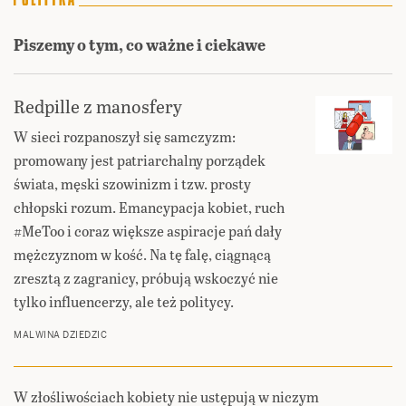
Piszemy o tym, co ważne i ciekawe
Redpille z manosfery
W sieci rozpanoszył się samczyzm:
promowany jest patriarchalny porządek
świata, męski szowinizm i tzw. prosty
chłopski rozum. Emancypacja kobiet, ruch
#MeToo i coraz większe aspiracje pań dały
mężczyznom w kość. Na tę falę, ciągnącą
zresztą z zagranicy, próbują wskoczyć nie
tylko influencerzy, ale też politycy.
MALWINA DZIEDZIC
W złośliwościach kobiety nie ustępują w niczym