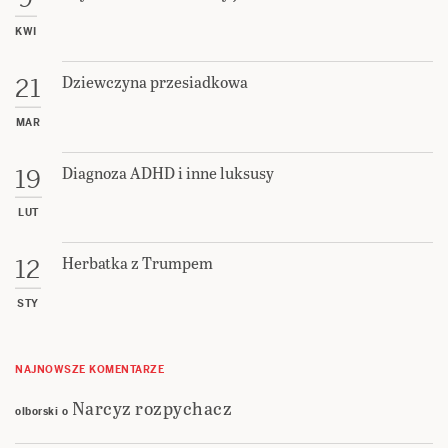
KWI
Dziewczyna przesiadkowa
21
MAR
Diagnoza ADHD i inne luksusy
19
LUT
Herbatka z Trumpem
12
STY
NAJNOWSZE KOMENTARZE
Narcyz rozpychacz
olborski
o