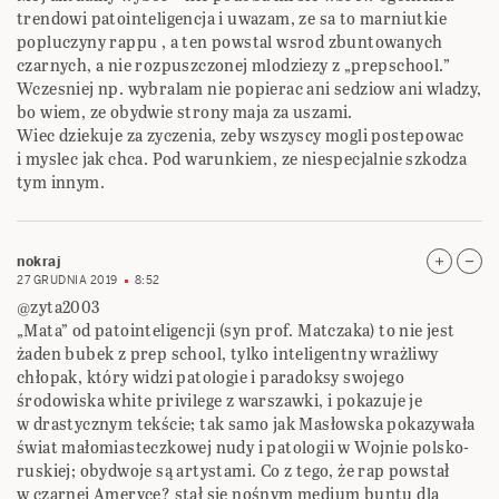
trendowi patointeligencja i uwazam, ze sa to marniutkie
popluczyny rappu , a ten powstal wsrod zbuntowanych
czarnych, a nie rozpuszczonej mlodziezy z „prepschool.”
Wczesniej np. wybralam nie popierac ani sedziow ani wladzy,
bo wiem, ze obydwie strony maja za uszami.
Wiec dziekuje za zyczenia, zeby wszyscy mogli postepowac
i myslec jak chca. Pod warunkiem, ze niespecjalnie szkodza
tym innym.
nokraj
27 GRUDNIA 2019
8:52
@zyta2003
„Mata” od patointeligencji (syn prof. Matczaka) to nie jest
żaden bubek z prep school, tylko inteligentny wrażliwy
chłopak, który widzi patologie i paradoksy swojego
środowiska white privilege z warszawki, i pokazuje je
w drastycznym tekście; tak samo jak Masłowska pokazywała
świat małomiasteczkowej nudy i patologii w Wojnie polsko-
ruskiej; obydwoje są artystami. Co z tego, że rap powstał
w czarnej Ameryce? stał się nośnym medium buntu dla