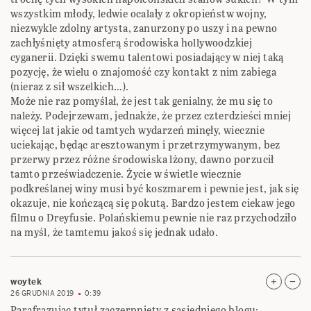
wszystkim młody, ledwie ocalały z okropieństw wojny,
niezwykle zdolny artysta, zanurzony po uszy i na pewno
zachłyśnięty atmosferą środowiska hollywoodzkiej
cyganerii. Dzięki swemu talentowi posiadający w niej taką
pozycję, że wielu o znajomość czy kontakt z nim zabiega
(nieraz z sił wszelkich…).
Może nie raz pomyślał, że jest tak genialny, że mu się to
należy. Podejrzewam, jednakże, że przez czterdzieści mniej
więcej lat jakie od tamtych wydarzeń minęły, wiecznie
uciekając, będąc aresztowanym i przetrzymywanym, bez
przerwy przez różne środowiska lżony, dawno porzucił
tamto przeświadczenie. Życie w świetle wiecznie
podkreślanej winy musi być koszmarem i pewnie jest, jak się
okazuje, nie kończącą się pokutą. Bardzo jestem ciekaw jego
filmu o Dreyfusie. Polańskiemu pewnie nie raz przychodziło
na myśl, że tamtemu jakoś się jednak udało.
woytek
26 GRUDNIA 2019
0:39
Parafrazując tytuł zaczerpnięty z sąsiedniego blogu: