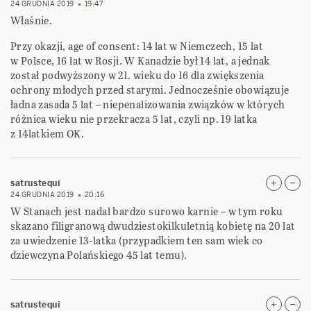
24 GRUDNIA 2019
19:47
Właśnie.
Przy okazji, age of consent: 14 lat w Niemczech, 15 lat
w Polsce, 16 lat w Rosji. W Kanadzie był 14 lat, a jednak
został podwyższony w 21. wieku do 16 dla zwiększenia
ochrony młodych przed starymi. Jednocześnie obowiązuje
ładna zasada 5 lat – niepenalizowania związków w których
różnica wieku nie przekracza 5 lat, czyli np. 19 latka
z 14latkiem OK.
satrustequi
24 GRUDNIA 2019
20:16
W Stanach jest nadal bardzo surowo karnie – w tym roku
skazano filigranową dwudziestokilkuletnią kobietę na 20 lat
za uwiedzenie 13-latka (przypadkiem ten sam wiek co
dziewczyna Polańskiego 45 lat temu).
satrustequi