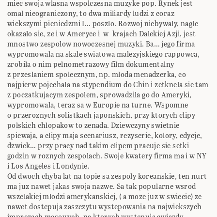
miec swoja wlasna wspolczesna muzyke pop. Rynek jest
omal nieograniczony, to dwa miliardy ludzi z coraz
wiekszymi pieniedzmi I… poszlo. Rozwoj niebywaly, nagle
okazalo sie, ze i w Ameryce i w krajach Dalekiej Azji, jest
mnostwo zespolow nowoczesnej muzyki. Ba… jego firma
wypromowala na skale swiatowa malezyjskiego rappowca,
zrobila o nim pelnometrazowy film dokumentalny
z przeslaniem spolecznym, np. mloda menadzerka, co
najpierw pojechala na stypendium do Chin i zetknela sie tam
z poczatkujacym zespolem, sprowadzila go do Ameryki,
wypromowala, teraz sa w Europie na turne. Wspomne
o przeroznych solistkach japonskich, przy ktorych clipy
polskich chlopakow to zenada. Dziewczyny swietnie
spiewaja, a clipy maja scenariusz, rezyserie, kolory, edycje,
dzwiek… przy pracy nad takim clipem pracuje sie setki
godzin w roznych zespolach. Swoje kwatery firma ma i w NY
i Los Angeles i Londynie.
Od dwoch chyba lat na topie sa zespoly koreanskie, ten nurt
ma juz nawet jakas swoja nazwe. Sa tak popularne wsrod
wszelakiej mlodzi amerykanskiej, ( a moze juz w swiecie) ze
nawet dostepuja zaszczytu wystepowania na najwiekszych
imprezach masowych, na ktorych wystepuja gwiazdy