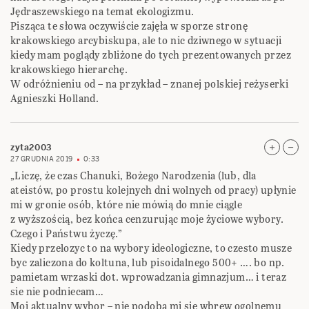
Jędraszewskiego na temat ekologizmu.
Pisząca te słowa oczywiście zajęła w sporze stronę
krakowskiego arcybiskupa, ale to nic dziwnego w sytuacji
kiedy mam poglądy zbliżone do tych prezentowanych przez
krakowskiego hierarchę.
W odróżnieniu od – na przykład – znanej polskiej reżyserki
Agnieszki Holland.
zyta2003
27 GRUDNIA 2019
0:33
„Liczę, że czas Chanuki, Bożego Narodzenia (lub, dla
ateistów, po prostu kolejnych dni wolnych od pracy) upłynie
mi w gronie osób, które nie mówią do mnie ciągle
z wyższością, bez końca cenzurując moje życiowe wybory.
Czego i Państwu życzę.”
Kiedy przelozyc to na wybory ideologiczne, to czesto musze
byc zaliczona do koltuna, lub pisoidalnego 500+ …. bo np.
pamietam wrzaski dot. wprowadzania gimnazjum… i teraz
sie nie podniecam…
Moj aktualny wybor – nie podoba mi sie wbrew ogolnemu