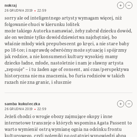
nokraj
26 GRUDNIA 2019
22:59
sorry ale od inteligentnego artysty wymagam więcej, niż
folgowanie chuci w kierunku lolitek
może takiego Autorka namawiać, żeby zabrał dziecku dowód,
ale on weźmie tylko dowód dziewictwa najchętniej, bo
właśnie młody wiek prepubescent go kręci, a nie stare baby
po 18-tce; i naprawdę odwróćmy może sytuację i spójrzmy
jak rodzice, a nie konsumenci kultury wysokiej: mamy
dziecko ładne, młode, nastoletnie i nam je sławny artysta
„zepsuje” – i tu żaden age of consent, ani czas/perspektywa
historyczna nie ma znaczenia, bo furia rodziców w takich
razach nie zna granic, i słusznie
samba kukuleczka
26 GRUDNIA 2019
22:59
Jeżeli chodzi o wrogie obozy zajmujące okopy i inne
internetowe transzeje o których wspomina Agata Passent to
warto wymienić ostrą wymianę ognia na odcinku frontu
kulturowego, czyli polemiki po ostatniej wypowiedzi abpa