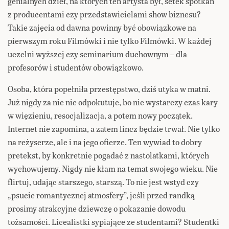
genialnych dzieł, na których ten artysta był, setek spotkań
z producentami czy przedstawicielami show biznesu?
Takie zajęcia od dawna powinny być obowiązkowe na
pierwszym roku Filmówki i nie tylko Filmówki. W każdej
uczelni wyższej czy seminarium duchownym – dla
profesorów i studentów obowiązkowo.
Osoba, która popełniła przestępstwo, dziś utyka w matni.
Już nigdy za nie nie odpokutuje, bo nie wystarczy czas kary
w więzieniu, resocjalizacja, a potem nowy początek.
Internet nie zapomina, a zatem lincz będzie trwał. Nie tylko
na reżyserze, ale i na jego ofierze. Ten wywiad to dobry
pretekst, by konkretnie pogadać z nastolatkami, których
wychowujemy. Nigdy nie kłam na temat swojego wieku. Nie
flirtuj, udając starszego, starszą. To nie jest wstyd czy
„psucie romantycznej atmosfery”, jeśli przed randką
prosimy atrakcyjne dziewczę o pokazanie dowodu
tożsamości. Licealistki sypiające ze studentami? Studentki