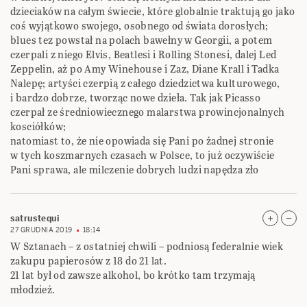
dzieciaków na całym świecie, które globalnie traktują go jako
coś wyjątkowo swojego, osobnego od świata dorosłych;
blues tez powstał na polach bawełny w Georgii, a potem
czerpali z niego Elvis, Beatlesi i Rolling Stonesi, dalej Led
Zeppelin, aż po Amy Winehouse i Zaz, Diane Krall i Tadka
Nalepę; artyści czerpią z całego dziedzictwa kulturowego,
i bardzo dobrze, tworząc nowe dzieła. Tak jak Picasso
czerpał ze średniowiecznego malarstwa prowincjonalnych
kosciółków;
natomiast to, że nie opowiada się Pani po żadnej stronie
w tych koszmarnych czasach w Polsce, to już oczywiście
Pani sprawa, ale milczenie dobrych ludzi napędza zło
satrustequi
27 GRUDNIA 2019
18:14
W Sztanach – z ostatniej chwili – podniosą federalnie wiek
zakupu papierosów z 18 do 21 lat.
21 lat był od zawsze alkohol, bo krótko tam trzymają
młodzież.