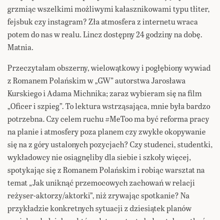
grzmiąc wszelkimi możliwymi kałasznikowami typu tłiter,
fejsbuk czy instagram? Zła atmosfera z internetu wraca
potem do nas w realu. Lincz dostępny 24 godziny na dobę.
Matnia.
Przeczytałam obszerny, wielowątkowy i pogłębiony wywiad
z Romanem Polańskim w „GW” autorstwa Jarosława
Kurskiego i Adama Michnika; zaraz wybieram się na film
„Oficer i szpieg”. To lektura wstrząsająca, mnie była bardzo
potrzebna. Czy celem ruchu #MeToo ma być reforma pracy
na planie i atmosfery poza planem czy zwykłe okopywanie
się na z góry ustalonych pozycjach? Czy studenci, studentki,
wykładowcy nie osiągnęliby dla siebie i szkoły więcej,
spotykając się z Romanem Polańskim i robiąc warsztat na
temat „Jak uniknąć przemocowych zachowań w relacji
reżyser-aktorzy/aktorki”, niż zrywając spotkanie? Na
przykładzie konkretnych sytuacji z dziesiątek planów