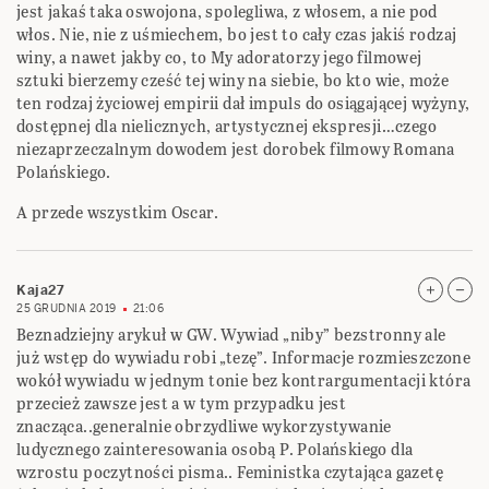
jest jakaś taka oswojona, spolegliwa, z włosem, a nie pod
włos. Nie, nie z uśmiechem, bo jest to cały czas jakiś rodzaj
winy, a nawet jakby co, to My adoratorzy jego filmowej
sztuki bierzemy cześć tej winy na siebie, bo kto wie, może
ten rodzaj życiowej empirii dał impuls do osiągającej wyżyny,
dostępnej dla nielicznych, artystycznej ekspresji…czego
niezaprzeczalnym dowodem jest dorobek filmowy Romana
Polańskiego.
A przede wszystkim Oscar.
Kaja27
25 GRUDNIA 2019
21:06
Beznadziejny arykuł w GW. Wywiad „niby” bezstronny ale
już wstęp do wywiadu robi „tezę”. Informacje rozmieszczone
wokół wywiadu w jednym tonie bez kontrargumentacji która
przecież zawsze jest a w tym przypadku jest
znacząca..generalnie obrzydliwe wykorzystywanie
ludycznego zainteresowania osobą P. Polańskiego dla
wzrostu poczytności pisma.. Feministka czytająca gazetę