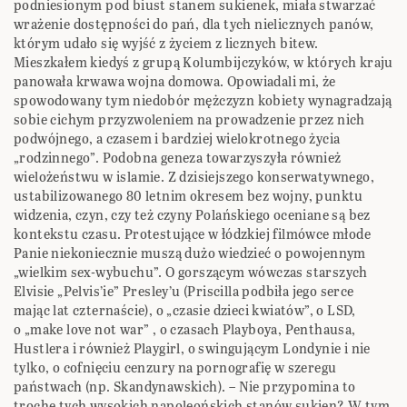
podniesionym pod biust stanem sukienek, miała stwarzać
wrażenie dostępności do pań, dla tych nielicznych panów,
którym udało się wyjść z życiem z licznych bitew.
Mieszkałem kiedyś z grupą Kolumbijczyków, w których kraju
panowała krwawa wojna domowa. Opowiadali mi, że
spowodowany tym niedobór mężczyzn kobiety wynagradzają
sobie cichym przyzwoleniem na prowadzenie przez nich
podwójnego, a czasem i bardziej wielokrotnego życia
„rodzinnego”. Podobna geneza towarzyszyła również
wielożeństwu w islamie. Z dzisiejszego konserwatywnego,
ustabilizowanego 80 letnim okresem bez wojny, punktu
widzenia, czyn, czy też czyny Polańskiego oceniane są bez
kontekstu czasu. Protestujące w łódzkiej filmówce młode
Panie niekoniecznie muszą dużo wiedzieć o powojennym
„wielkim sex-wybuchu”. O gorszącym wówczas starszych
Elvisie „Pelvis’ie” Presley’u (Priscilla podbiła jego serce
mając lat czternaście), o „czasie dzieci kwiatów”, o LSD,
o „make love not war” , o czasach Playboya, Penthausa,
Hustlera i również Playgirl, o swingującym Londynie i nie
tylko, o cofnięciu cenzury na pornografię w szeregu
państwach (np. Skandynawskich). – Nie przypomina to
trochę tych wysokich napoleońskich stanów sukien? W tym