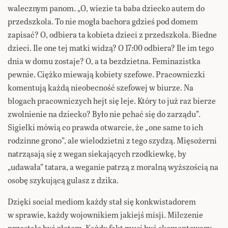
walecznym panom. „O, wiezie ta baba dziecko autem do
przedszkola. To nie mogła bachora gdzieś pod domem
zapisać? O, odbiera ta kobieta dzieci z przedszkola. Biedne
dzieci. Ile one tej matki widzą? O 17:00 odbiera? Ile im tego
dnia w domu zostaje? O, a ta bezdzietna. Feminazistka
pewnie. Ciężko miewają kobiety szefowe. Pracowniczki
komentują każdą nieobecność szefowej w biurze. Na
blogach pracowniczych hejt się leje. Który to już raz bierze
zwolnienie na dziecko? Było nie pchać się do zarządu”.
Sigielki mówią co prawda otwarcie, że „one same to ich
rodzinne grono”, ale wielodzietni z tego szydzą. Mięsożerni
natrząsają się z wegan siekających rzodkiewkę, by
„udawała” tatara, a weganie patrzą z moralną wyższością na
osobę szykującą gulasz z dzika.
Dzięki social mediom każdy stał się konkwistadorem
w sprawie, każdy wojownikiem jakiejś misji. Milczenie
przestało być złotem. Każdy fakt musi być skomentowany,