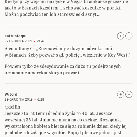
Kiedyś przy wejściu na dyskę w Vegas bramkarze grzecznie
jak to w Stanach kazali mi… schować koszulkę w portki.
Można podziwiać ten ich staroświecki sznyt…
satrustequi
27 GRUDNIA 2019
21:48
A co u Ilony? – „Rozmawiamy z dużymi adwokatami
w Stanach, żeby pozwać sąd, policję i więzienie w Key West.”
Powiem tylko że zdecydowanie za dużo tu podejrzanych
o złamanie amerykańskiego prawa:)
Witold
29 GRUDNIA 2019
6:28
@delfin
Jeszcze sto lat temu średnia życia to 40 lat. Jeszcze
wcześniej 35 lat. Julia nie miała na co czekać. Rozsądna,
wykształcona kobieta bierze się za robienie dzieci kiedy jej
prababcia leżała już w grobie. Popęd płciowy jednak jest