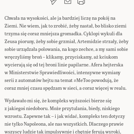
Chwała na wysokości, ale ja bardziej liczę na pokój na
Ziemi. Nie wiem, jak to zrobić, żeby nastał, bo blisko ziemi
trzyma się coraz mniejsza gromadka. Cyklopi wykuli dla
Zeusa pioruny, żeby sobie grzmiał, Artemidzie strzały, żeby
sobie urządzała polowania, na kogo zechce, a my sami sobie
wręczyliśmy broń – klikamy, przyciskamy, aż kciukom
wycierają się od tej broni linie papilarne. Afera hejterska
w Ministerstwie Sprawiedliwości, intensywne wymiany
serii z automatów hejtu na temat #MeToo powodują, że
coraz mniej czasu spędzam w sieci, a coraz więcej w realu.
Wydawało mi się, że kompleks wyższości bierze się
z jakiegoś niedoboru. Może przytulania, biedy, niskiego
wzrostu. Zapewne tak – i jak widać, kompleks ten dotyczy
nie tylko Napoleona, ale nas wszystkich. Dlaczego prawie
wszyscy ludzie tak impulsywnie i chętnie ferują wyroki,