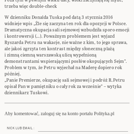
trzeba więc double-check
W dzienniku Donalda Tuska pod datą 3 stycznia 2016
widnieje wpis „Źle się zaczyna ten rok dla opozycji w Polsce.
Dramatyczna okupacja sali sejmowej wzbudziła sporo emocji
i kontrowersji (…). Poważnym problemem jest wyjazd
Ryszarda Petru na wakacje, nie ważne z kim, to jego sprawa,
ale jakoś zgrzyta ten kontrast między słoneczną plażą
i zimną ciemną warszawską ulicą wypełnioną
demonstrantami wspierającymi posłów okopujących Sejm”.
Problem w tym, że Petru wyjechał na Maderę dopiero rok
później.
„Panie Premierze, okupację sali sejmowej i podróż R.Petru
opisał Pan w pamiętniku o cały rok za wcześnie” – wytyka
dziennikarz Tuskowi.
Aby komentować, zaloguj się na konto portalu Polityka.pl
NICK LUB EMAIL :