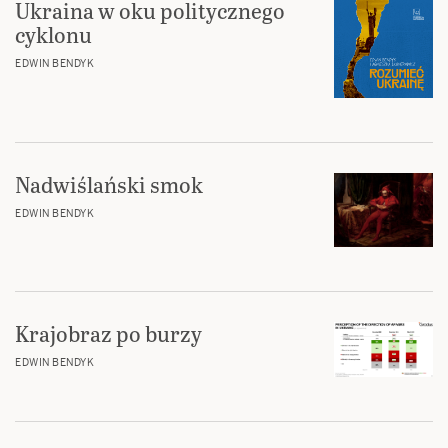
Ukraina w oku politycznego
cyklonu
EDWIN BENDYK
Nadwiślański smok
EDWIN BENDYK
Krajobraz po burzy
EDWIN BENDYK