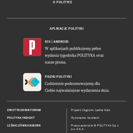
O POLITYCE
APLIKACJE POLITYKI
i
IOS
ANDROID
W aplikacjach publikujemy pełne
wydania tygodnika POLITYKA oraz
nasze pisma.
FISZKI POLITYKI
Codziennie podsumowujemy dla
Ciebie najważniejsze wydarzenia dnia.
DWUTYGODNIK FORUM
Projekt:
Cogision
,
Ładne Halo
POLITYKA INSIGHT
Wykonanie: Vavatech
LEŚNICZÓWKA NIBORK
Prawa autorskie © POLITYKA Sp. z
o.o. S.K.A.