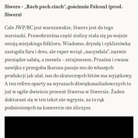
Siwers – „Rach pach ciach”, gościnnie Falcon1 (prod.
Siwers)
Całe JWP/BC jest warszawskie, Siwers jest do tego
warsiaski. Prawobrzeżna część stolicy stała się po wojnie
ostoją miejskiego folkloru. Wiadomo, dryndę i cyklistówkę
zastąpiła fura i dres, ale raper wciąż „nacyndala”, nazwie
pieniądze sałatą, a menela – sztajmesem. Przaśna i cwana
nawijka z przeguba Ikarusa pasuje mu do własnych
produkcji jak ulał, nos do skutecznych bitów ma wyjątkowy.
A ten refren oparty na wyrazach dźwiękonaśladowczych to
już w ogóle dwieście procent Siwersa w Siwersie. Żaden
doktorant się w ten tekst nie wgryzie, za to rąk
podniesionych na koncercie nie zliczysz.