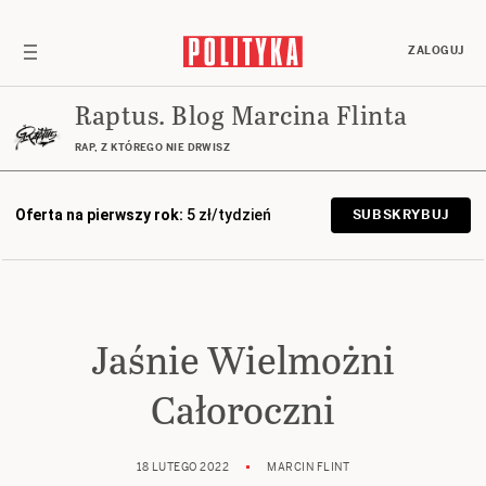
ZALOGUJ
Raptus. Blog Marcina Flinta
RAP, Z KTÓREGO NIE DRWISZ
Oferta na pierwszy rok:
5 zł/tydzień
SUBSKRYBUJ
Jaśnie Wielmożni
Całoroczni
18 LUTEGO 2022
MARCIN FLINT