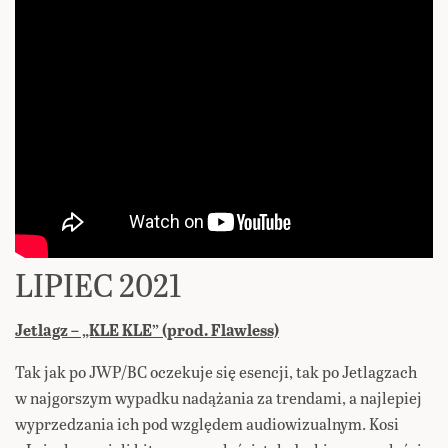
LIPIEC 2021
Jetlagz – „KLE KLE” (prod. Flawless)
Tak jak po JWP/BC oczekuje się esencji, tak po Jetlagzach
w najgorszym wypadku nadążania za trendami, a najlepiej
wyprzedzania ich pod względem audiowizualnym. Kosi