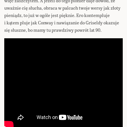
więc zaszczytem. A jeżeli do tego pionier daje dowód, że
uważnie cię słucha, obraca w palcach twoje wersy jak złoty
pieniądz, to już w ogóle jest pięknie. Ero kontempluje
i kątem pluje jak Conway i nawiązanie do Griseldy okazuje
się słuszne, bo mamy tu prawdziwy powrót lat 90.