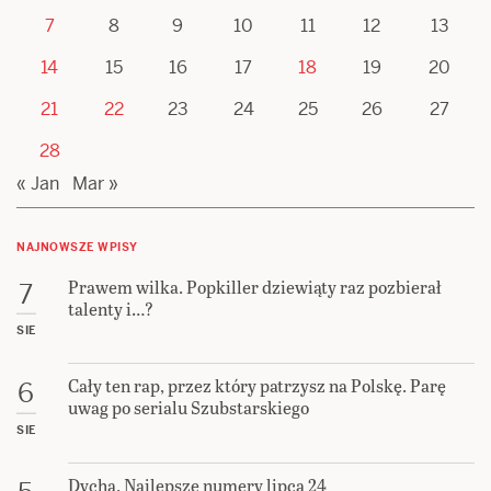
7
8
9
10
11
12
13
14
15
16
17
18
19
20
21
22
23
24
25
26
27
28
« Jan
Mar »
NAJNOWSZE WPISY
Prawem wilka. Popkiller dziewiąty raz pozbierał
7
talenty i…?
SIE
Cały ten rap, przez który patrzysz na Polskę. Parę
6
uwag po serialu Szubstarskiego
SIE
Dycha. Najlepsze numery lipca 24