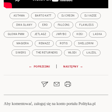
ASTHMA
BARTO KATT
DJ CREON
DJ VAZEE
DWA SŁAWY
ERO
FALCON1
FLAWLESS
GŁOWA PMM
JETLAGZ
JWP/BC
KOSI
LASKA
MAGIERA
REMAZZ
ROTIS
SHELLERINI
SIWERS
THE RETURNERS
WŁODI
ŁAJZOL
Nawigacja
|
← POPRZEDNI
NASTĘPNY →
wpisu
Aby komentować, zaloguj się na konto portalu Polityka.pl