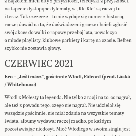
z Łajzolem mieli bity z przyszłości, teledyski z przyszłości,
na tapecie dystopijne dylematy, w „Kle Kle” są raczej tu
i teraz. Tak szczerze – to nie wydaje się numer z historią,
raczej dowód na to, że doświadczeni gracze chcieli zgłosić
swój akces do walki o rapowy przebój lata, powalczyć
o młode playlisty, klubowe parkiety i kartę na czasie. Refren
szybko nie zostawia głowy.
CZERWIEC 2021
Ero
– „Jeśli masz”
,
gościnnie Włodi, Falcon1 (prod. Laska
/ Whitehouse)
Włodi z Molesty to legenda. Nie tylko z racji na to, co nagrał,
ale też z powodu tego, czego nie nagrał. Nie udzielał się
wszędzie gościnnie, nie miał zdania na wszystkie tematy
świata, albumy wydawał raczej rzadko, po każdym
pozostawiając niedosyt. Mieć Włodiego w swoim singlu jest