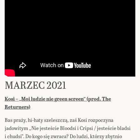
MARZEC 2021
Kosi – „Moi ludzie nie green screen” (prod. The
Returners)
Bas praży, hi-haty szeleszczą, zaś Kosi rozpoczyna
jadowitym „Nie jesteście Bloodsi i Cripsi / jesteście bladsi
i chudsi”. Do kogo się zwraca? Do ludzi, którzy zbytnio