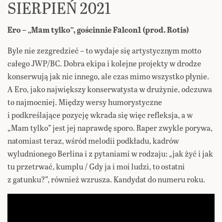
SIERPIEŃ 2021
Ero – „Mam tylko”, gościnnie Falcon1 (prod. Rotis)
Byle nie zezgredzieć – to wydaje się artystycznym motto
całego JWP/BC. Dobra ekipa i kolejne projekty w drodze
konserwują jak nic innego, ale czas mimo wszystko płynie.
A Ero, jako największy konserwatysta w drużynie, odczuwa
to najmocniej. Między wersy humorystyczne
i podkreślające pozycję wkrada się więc refleksja, a w
„Mam tylko” jest jej naprawdę sporo. Raper zwykle porywa,
natomiast teraz, wśród melodii podkładu, kadrów
wyludnionego Berlina i z pytaniami w rodzaju: „jak żyć i jak
tu przetrwać, kumplu / Gdy ja i moi ludzi, to ostatni
z gatunku?”, również wzrusza. Kandydat do numeru roku.