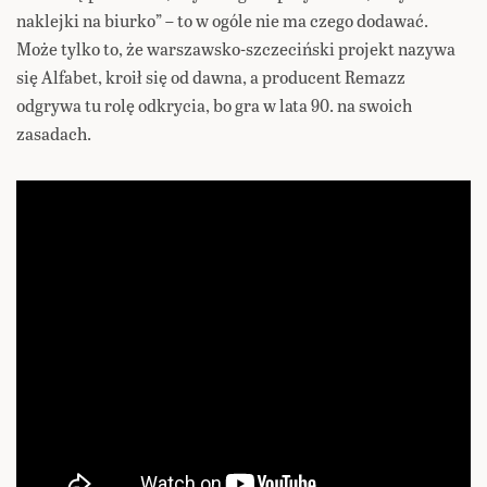
naklejki na biurko” – to w ogóle nie ma czego dodawać.
Może tylko to, że warszawsko-szczeciński projekt nazywa
się Alfabet, kroił się od dawna, a producent Remazz
odgrywa tu rolę odkrycia, bo gra w lata 90. na swoich
zasadach.