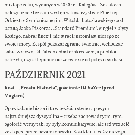
mixtape roku, wydanych w 2020 r. „Kolegów”. Za sukces
należy uznać też sam występ w towarzystwie Płockiej
Orkiestry Symfonicznej im. Witolda Lutosławskiego pod
batutą Jacka Piskorza. „Standard Premium”, singiel z płyty
Kosiego, nabrał finezji, nie stracił natomiast niczego ze
swojej mocy. Zespół pokazał zgranie świetnie, wchodząc
sobie w słowo, DJ Falcon chłostał skreczem, a publika
patrzyła, czy sklepienie nie zarwie się od potężnego basu.
PAŹDZIERNIK 2021
Kosi – „Prosta Historia”, gościnnie DJ VaZee (prod.
Magiera)
Opowiadanie historii to w tekściarstwie rapowym
najtrudniejsza dyscyplina – trzeba zachować rytm, rym,
ogołocić wersy tak, by były komunikatywne, ale też wrzucić
zostające przed oczami obrazki. Kosi klei tu coś z niczego,