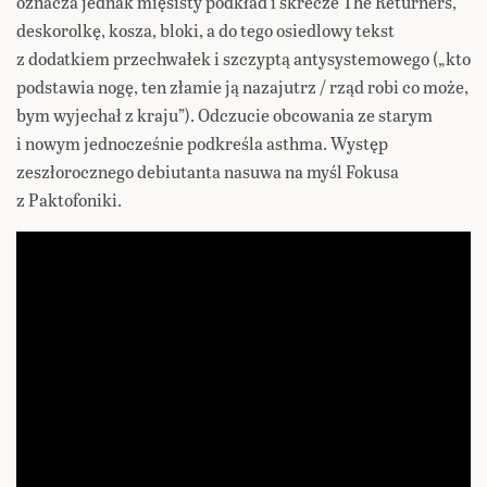
oznacza jednak mięsisty podkład i skrecze The Returners,
deskorolkę, kosza, bloki, a do tego osiedlowy tekst
z dodatkiem przechwałek i szczyptą antysystemowego („kto
podstawia nogę, ten złamie ją nazajutrz / rząd robi co może,
bym wyjechał z kraju”). Odczucie obcowania ze starym
i nowym jednocześnie podkreśla asthma. Występ
zeszłorocznego debiutanta nasuwa na myśl Fokusa
z Paktofoniki.