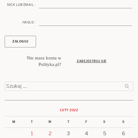
NICK LUB EMAIL :
HASŁO :
Nie masz konta w
ZAREJESTRUJ SIĘ
Polityka.pl?
Szukaj:
LUTY 2022
M
T
W
T
F
S
S
1
2
3
4
5
6