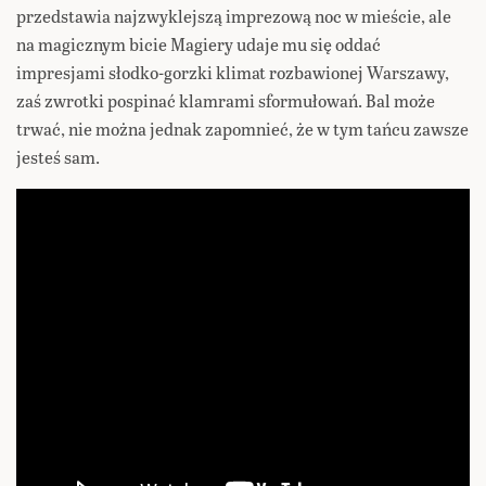
przedstawia najzwyklejszą imprezową noc w mieście, ale
na magicznym bicie Magiery udaje mu się oddać
impresjami słodko-gorzki klimat rozbawionej Warszawy,
zaś zwrotki pospinać klamrami sformułowań. Bal może
trwać, nie można jednak zapomnieć, że w tym tańcu zawsze
jesteś sam.