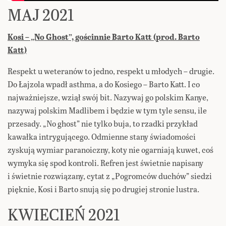
MAJ 2021
K
osi – „No Ghost”, gościnnie Barto Katt (prod. Barto
Katt)
Respekt u weteranów to jedno, respekt u młodych – drugie.
Do Łajzola wpadł asthma, a do Kosiego – Barto Katt. I co
najważniejsze, wziął swój bit. Nazywaj go polskim Kanye,
nazywaj polskim Madlibem i będzie w tym tyle sensu, ile
przesady. „No ghost” nie tylko buja, to rzadki przykład
kawałka intrygującego. Odmienne stany świadomości
zyskują wymiar paranoiczny, koty nie ogarniają kuwet, coś
wymyka się spod kontroli. Refren jest świetnie napisany
i świetnie rozwiązany, cytat z „Pogromców duchów” siedzi
pięknie, Kosi i Barto snują się po drugiej stronie lustra.
KWIECIEŃ 2021