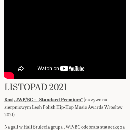
LISTOPAD 2021
Kosi, JWP/BC – „Standard Premium”
(na żywo na
sierpniowym Lech Polish Hip-Hop Music Awards Wrocław
2021)
Na gali w Hali Stulecia grupa JWP/BC odebrała statuetkę za