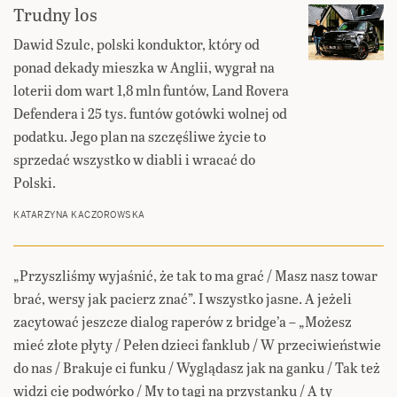
Trudny los
Dawid Szulc, polski konduktor, który od
ponad dekady mieszka w Anglii, wygrał na
loterii dom wart 1,8 mln funtów, Land Rovera
Defendera i 25 tys. funtów gotówki wolnej od
podatku. Jego plan na szczęśliwe życie to
sprzedać wszystko w diabli i wracać do
Polski.
KATARZYNA KACZOROWSKA
„Przyszliśmy wyjaśnić, że tak to ma grać / Masz nasz towar
brać, wersy jak paciеrz znać”. I wszystko jasne. A jeżeli
zacytować jeszcze dialog raperów z bridge’a – „Możesz
mieć złote płyty / Pełen dzieci fanklub / W przeciwieństwie
do nas / Brakuje ci funku / Wyglądasz jak na ganku / Tak też
widzi cię podwórko / My to tagi na przystanku / A ty