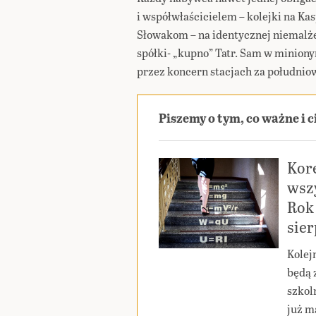
i współwłaścicielem – kolejki na K
Słowakom – na identycznej niemalże 
spółki- „kupno” Tatr. Sam w minion
przez koncern stacjach za południową
Piszemy o tym, co ważne i 
Kor
wszy
Rok 
sie
Kolej
będą 
szkoln
już m