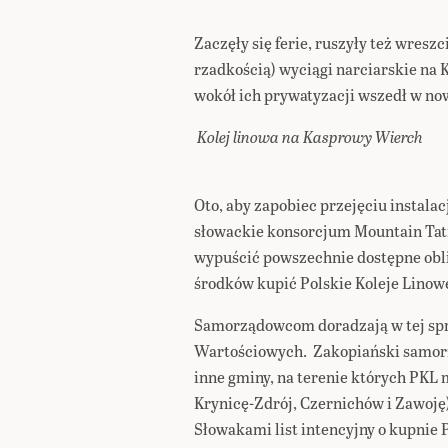
Zaczęły się ferie, ruszyły też wresz
rzadkością) wyciągi narciarskie n
wokół ich prywatyzacji wszedł w no
Kolej linowa na Kasprowy Wierch
Oto, aby zapobiec przejęciu instala
słowackie konsorcjum Mountain Tat
wypuścić powszechnie dostępne obl
środków kupić Polskie Koleje Linow
Samorządowcom doradzają w tej spr
Wartościowych. Zakopiański samorz
inne gminy, na terenie których PKL 
Krynicę-Zdrój, Czernichów i Zawoję).
Słowakami list intencyjny o kupnie 