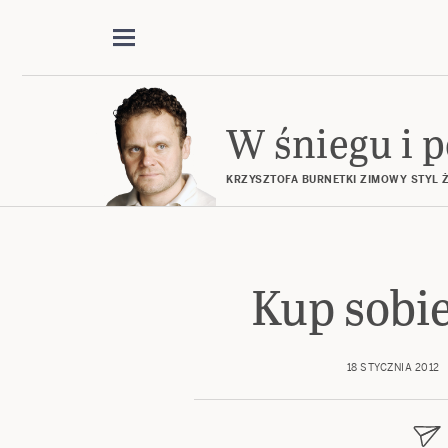
W śniegu i p
KRZYSZTOFA BURNETKI ZIMOWY STYL ŻY
Kup sobi
18 STYCZNIA 2012