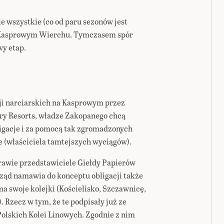
cie wszystkie (co od paru sezonów jest
a Kasprowym Wierchu. Tymczasem spór
wy etap.
cji narciarskich na Kasprowym przez
ry Resorts, władze Zakopanego chcą
igacje i za pomocą tak zgromadzonych
e (właściciela tamtejszych wyciągów).
awie przedstawiciele Giełdy Papierów
ąd namawia do konceptu obligacji także
ma swoje kolejki (Kościelisko, Szczawnicę,
 Rzecz w tym, że te podpisały już ze
Polskich Kolei Linowych. Zgodnie z nim