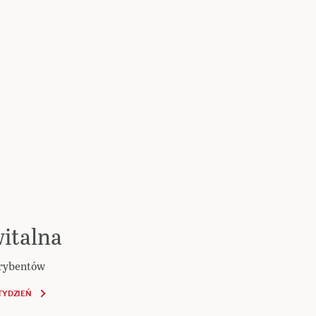
italna
krybentów
TYDZIEŃ