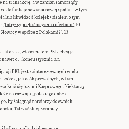
 na transakcję, a w zamian samorządy
co do funkcjonowania nowej spółki – w tym
a lub likwidacji kolejek (pisałem o tym
.:
„Tatry: sypnęło śniegiem i ofertami”
, 10
i Słowacy w spółce z Polakami?”
, 13
, które są właścicielem PKL, chcą je
 nawet o … końcu stycznia b.r.
acji PKL jest zainteresowanych wielu
 spółek, jak osób prywatnych, w tym
epokoić się losami Kasprowego. Niektórzy
ależy na rozwoju „polskiego dobra
go, by ściągnąć narciarzy do swoich
hopoka, Tatrzańskiej Łomnicy
cji byłby współudziałowcem –