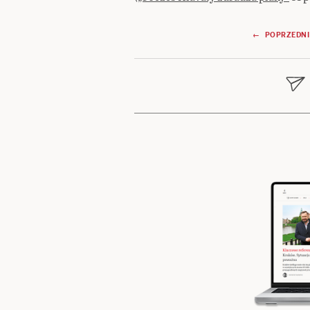
Nawigacja
← POPRZEDNI
wpisu