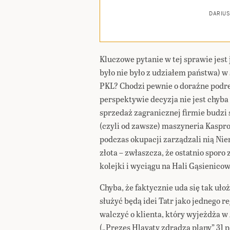
DARIUS
Kluczowe pytanie w tej sprawie jest 
było nie było z udziałem państwa) w
PKL? Chodzi pewnie o doraźne podre
perspektywie decyzja nie jest chyba 
sprzedaż zagranicznej firmie budzi 
(czyli od zawsze) maszyneria Kaspro
podczas okupacji zarządzali nią Nie
złota – zwłaszcza, że ostatnio spor
kolejki i wyciągu na Hali Gąsienicow
Chyba, że faktycznie uda się tak u
służyć będą idei Tatr jako jednego r
walczyć o klienta, który wyjeżdża w
(
„Prezes Hlavaty zdradza plany”
31 p