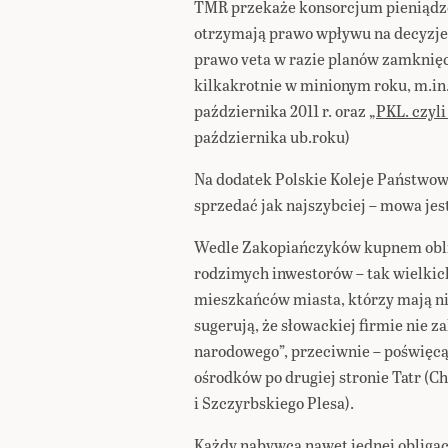
TMR przekaże konsorcjum pieniądze
otrzymają prawo wpływu na decyzje 
prawo veta w razie planów zamknięci
kilkakrotnie w minionym roku, m.in
października 2011 r. oraz
„PKL. czyl
października ub.roku)
Na dodatek Polskie Koleje Państwowe
sprzedać jak najszybciej – mowa jest
Wedle Zakopiańczyków kupnem oblig
rodzimych inwestorów – tak wielkich
mieszkańców miasta, którzy mają ni
sugerują, że słowackiej firmie nie z
narodowego”, przeciwnie – poświęcą 
ośrodków po drugiej stronie Tatr (C
i Szczyrbskiego Plesa).
Każdy nabywca nawet jednej obliga