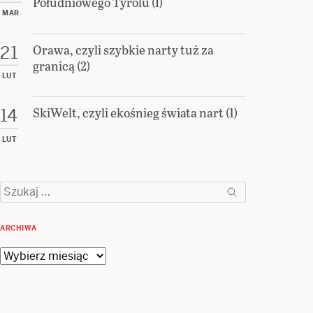
Południowego Tyrolu (I)
MAR
Orawa, czyli szybkie narty tuż za
21
granicą (2)
LUT
SkiWelt, czyli ekośnieg świata nart (1)
14
LUT
Szukaj:
ARCHIWA
Archiwa