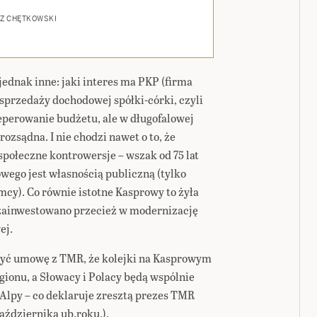
Z CHĘTKOWSKI
jednak inne: jaki interes ma PKP (firma
 sprzedaży dochodowej spółki-córki, czyli
perowanie budżetu, ale w długofalowej
rozsądna. I nie chodzi nawet o to, że
społeczne kontrowersje – wszak od 75 lat
wego jest własnością publiczną (tylko
mcy). Co równie istotne Kasprowy to żyła
o zainwestowano przecież w modernizację
ej.
łożyć umowę z TMR, że kolejki na Kasprowym
egionu, a Słowacy i Polacy będą wspólnie
 Alpy – co deklaruje zresztą prezes TMR
aździernika ub.roku.).