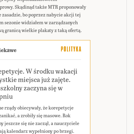
asprowy. Skądinąd także MTR proponowały
zasadzie, bo poprzez nabycie akcji tej
ym sezonie widziałem w zarządzanych
 granicą wielkie plakaty z taką ofertą.
ciekawe
epetycje. W środku wakacji
stkie miejsca już zajęte.
szkolny zaczyna się w
rpniu
ne rządy obiecywały, że korepetycje
zanikać, a zrobiły się masowe. Rok
y jeszcze się nie zaczął, a nauczyciele
ają kalendarz wypełniony po brzegi.