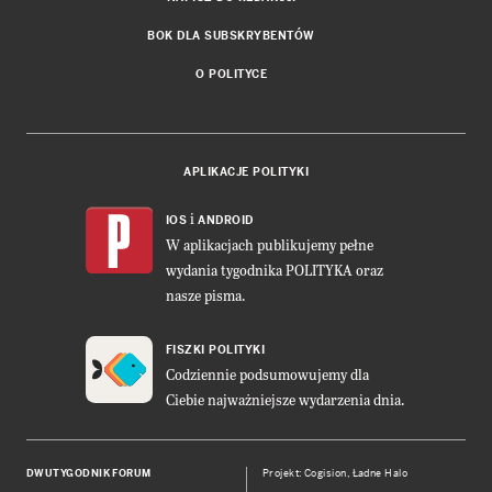
BOK DLA SUBSKRYBENTÓW
O POLITYCE
APLIKACJE POLITYKI
i
IOS
ANDROID
W aplikacjach publikujemy pełne
wydania tygodnika POLITYKA oraz
nasze pisma.
FISZKI POLITYKI
Codziennie podsumowujemy dla
Ciebie najważniejsze wydarzenia dnia.
DWUTYGODNIK FORUM
Projekt:
Cogision
,
Ładne Halo