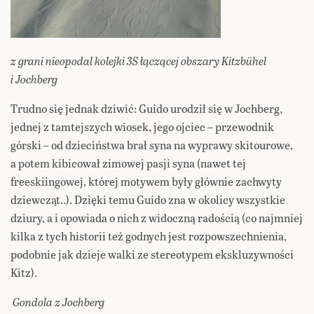
z grani nieopodal kolejki 3S łączącej obszary Kitzbühel
i Jochberg
Trudno się jednak dziwić: Guido urodził się w Jochberg,
jednej z tamtejszych wiosek, jego ojciec – przewodnik
górski – od dzieciństwa brał syna na wyprawy skitourowe,
a potem kibicował zimowej pasji syna (nawet tej
freeskiingowej, której motywem były głównie zachwyty
dziewcząt..). Dzięki temu Guido zna w okolicy wszystkie
dziury, a i opowiada o nich z widoczną radością (co najmniej
kilka z tych historii też godnych jest rozpowszechnienia,
podobnie jak dzieje walki ze stereotypem ekskluzywności
Kitz).
Gondola z Jochberg