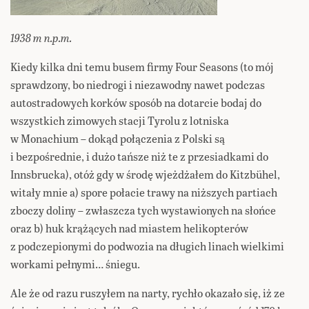
1938 m n.p.m.
Kiedy kilka dni temu busem firmy Four Seasons (to mój
sprawdzony, bo niedrogi i niezawodny nawet podczas
autostradowych korków sposób na dotarcie bodaj do
wszystkich zimowych stacji Tyrolu z lotniska
w Monachium – dokąd połączenia z Polski są
i bezpośrednie, i dużo tańsze niż te z przesiadkami do
Innsbrucka), otóż gdy w środę wjeżdżałem do Kitzbühel,
witały mnie a) spore połacie trawy na niższych partiach
zboczy doliny – zwłaszcza tych wystawionych na słońce
oraz b) huk krążących nad miastem helikopterów
z podczepionymi do podwozia na długich linach wielkimi
workami pełnymi… śniegu.
Ale że od razu ruszyłem na narty, rychło okazało się, iż ze