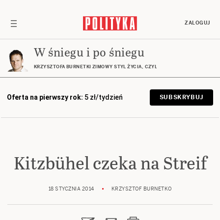
ZALOGUJ
W śniegu i po śniegu
KRZYSZTOFA BURNETKI ZIMOWY STYL ŻYCIA, CZYLI GÓRY, NARTY, DESKA… I
Oferta na pierwszy rok:
5 zł/tydzień
SUBSKRYBUJ
Kitzbühel czeka na Streif
18 STYCZNIA 2014
KRZYSZTOF BURNETKO