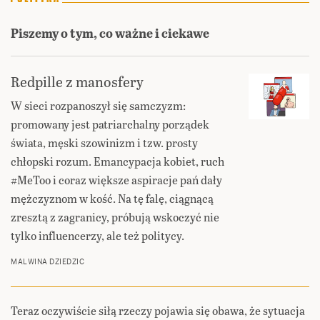
Piszemy o tym, co ważne i ciekawe
Redpille z manosfery
W sieci rozpanoszył się samczyzm:
promowany jest patriarchalny porządek
świata, męski szowinizm i tzw. prosty
chłopski rozum. Emancypacja kobiet, ruch
#MeToo i coraz większe aspiracje pań dały
mężczyznom w kość. Na tę falę, ciągnącą
zresztą z zagranicy, próbują wskoczyć nie
tylko influencerzy, ale też politycy.
MALWINA DZIEDZIC
Teraz oczywiście siłą rzeczy pojawia się obawa, że sytuacja