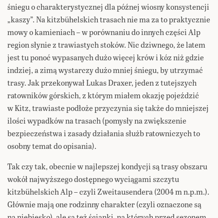
śniegu o charakterystycznej dla późnej wiosny konsystencji
„kaszy”. Na kitzbühelskich trasach nie ma za to praktycznie
mowy o kamieniach – w porównaniu do innych części Alp
region słynie z trawiastych stoków. Nic dziwnego, że latem
jest tu ponoć wypasanych dużo więcej krów i kóz niż gdzie
indziej, a zimą wystarczy dużo mniej śniegu, by utrzymać
trasy. Jak przekonywał Lukas Draxer, jeden z tutejszych
ratowników górskich, z którym miałem okazję pojeździć
w Kitz, trawiaste podłoże przyczynia się także do mniejszej
ilości wypadków na trasach (pomysły na zwiększenie
bezpieczeństwa i zasady działania służb ratowniczych to
osobny temat do opisania).
Tak czy tak, obecnie w najlepszej kondycji są trasy obszaru
wokół najwyższego dostępnego wyciągami szczytu
kitzbühelskich Alp – czyli Zweitausendera (2004 m n.p.m.).
Głównie mają one rodzinny charakter (czyli oznaczone są
na niebiesko), ale są też ścianki, na których przed sezonem