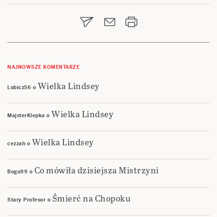
wpisu
NAJNOWSZE KOMENTARZE
Wielka Lindsey
Lubicz56
o
Wielka Lindsey
MajsterKlepka
o
Wielka Lindsey
cezzah
o
Co mówiła dzisiejsza Mistrzyni
Bogu99
o
Śmierć na Chopoku
Stary Profesor
o