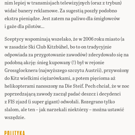
nim lepiej w transmisjach telewizyjnych (oraz z trybun)
widać banery reklamowe. Za sugestią poszły podobno
ekstra pieniądze. Jest zatem na paliwo dla śmigłowców
i gaże dla pilotów…
Sceptycy wspominają wszelako, że w 2006 roku miasto (a
w zasadzie Ski Club Kitzbühel, bo to on tradycyjnie
odpowiada za przygotowanie zawodów) zdecydowało się na
podobną akcję: śnieg kupowany (!) był w rejonie
Grossglocknera (najwyższego szczytu Austrii), przywożony
do Kitz wielkimi ciężarówkami, a potem pięcioma aż
helikopterami nanoszony na Die Steif. Pech chciał, że w noc
poprzedzającą zawody zaczął padać deszcz i decydenci
z FIS zjazd (i super gigant) odwołali. Rozegrano tylko
slalom, ale ten – jak narzekali niektórzy – można ustawić
wszędzie.