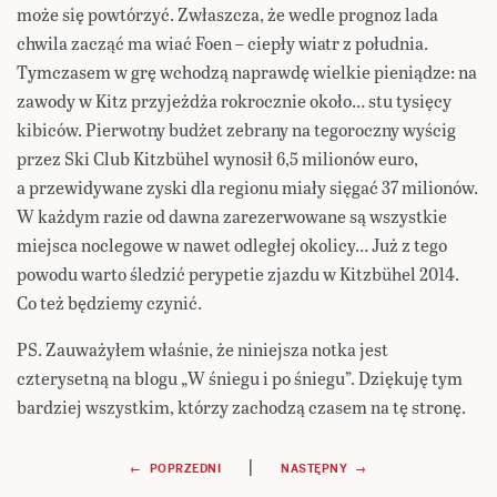
może się powtórzyć. Zwłaszcza, że wedle prognoz lada
chwila zacząć ma wiać Foen – ciepły wiatr z południa.
Tymczasem w grę wchodzą naprawdę wielkie pieniądze: na
zawody w Kitz przyjeżdża rokrocznie około… stu tysięcy
kibiców. Pierwotny budżet zebrany na tegoroczny wyścig
przez Ski Club Kitzbühel wynosił 6,5 milionów euro,
a przewidywane zyski dla regionu miały sięgać 37 milionów.
W każdym razie od dawna zarezerwowane są wszystkie
miejsca noclegowe w nawet odległej okolicy… Już z tego
powodu warto śledzić perypetie zjazdu w Kitzbühel 2014.
Co też będziemy czynić.
PS. Zauważyłem właśnie, że niniejsza notka jest
czterysetną na blogu „W śniegu i po śniegu”. Dziękuję tym
bardziej wszystkim, którzy zachodzą czasem na tę stronę.
Nawigacja
|
← POPRZEDNI
NASTĘPNY →