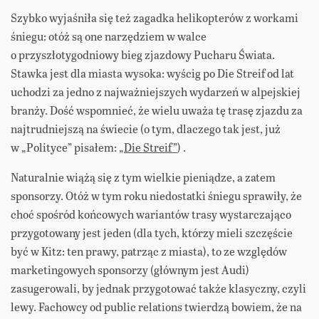
Szybko wyjaśniła się też zagadka helikopterów z workami
śniegu: otóż są one narzędziem w walce
o przyszłotygodniowy bieg zjazdowy Pucharu Świata.
Stawka jest dla miasta wysoka: wyścig po Die Streif od lat
uchodzi za jedno z najważniejszych wydarzeń w alpejskiej
branży. Dość wspomnieć, że wielu uważa tę trasę zjazdu za
najtrudniejszą na świecie (o tym, dlaczego tak jest, już
w „Polityce” pisałem:
„Die Streif”
) .
Naturalnie wiążą się z tym wielkie pieniądze, a zatem
sponsorzy. Otóż w tym roku niedostatki śniegu sprawiły, że
choć spośród końcowych wariantów trasy wystarczająco
przygotowany jest jeden (dla tych, którzy mieli szczęście
być w Kitz: ten prawy, patrząc z miasta), to ze względów
marketingowych sponsorzy (głównym jest Audi)
zasugerowali, by jednak przygotować także klasyczny, czyli
lewy. Fachowcy od public relations twierdzą bowiem, że na