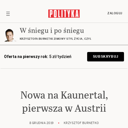
ZALOGUJ
W śniegu i po śniegu
KRZYSZTOFA BURNETKI ZIMOWY STYL ŻYCIA, CZYLI GÓRY, NARTY, DESKA… I
Oferta na pierwszy rok:
5 zł/tydzień
SUBSKRYBUJ
Nowa na Kaunertal,
pierwsza w Austrii
8 GRUDNIA 2019
KRZYSZTOF BURNETKO