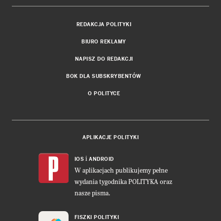
REDAKCJA POLITYKI
BIURO REKLAMY
NAPISZ DO REDAKCJI
BOK DLA SUBSKRYBENTÓW
O POLITYCE
APLIKACJE POLITYKI
i
IOS
ANDROID
W aplikacjach publikujemy pełne
wydania tygodnika POLITYKA oraz
nasze pisma.
FISZKI POLITYKI