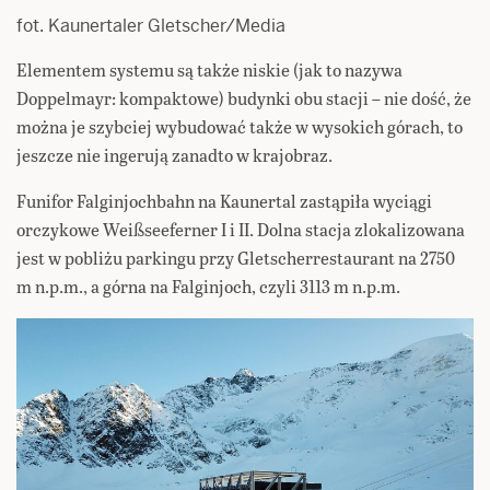
fot. Kaunertaler Gletscher/Media
Elementem systemu są także niskie (jak to nazywa
Doppelmayr: kompaktowe) budynki obu stacji – nie dość, że
można je szybciej wybudować także w wysokich górach, to
jeszcze nie ingerują zanadto w krajobraz.
Funifor Falginjochbahn na Kaunertal zastąpiła wyciągi
orczykowe Weißseeferner I i II. Dolna stacja zlokalizowana
jest w pobliżu parkingu przy Gletscherrestaurant na 2750
m n.p.m., a górna na Falginjoch, czyli 3113 m n.p.m.