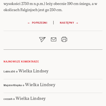
wysokości 2750 m n.p.m.) leży obecnie 190 cm śniegu, a w
okolicach Falginjoch jest go 250 cm.
Nawigacja
|
← POPRZEDNI
NASTĘPNY →
wpisu
NAJNOWSZE KOMENTARZE
Wielka Lindsey
Lubicz56
o
Wielka Lindsey
MajsterKlepka
o
Wielka Lindsey
cezzah
o