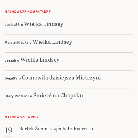
NAJNOWSZE KOMENTARZE
Wielka Lindsey
Lubicz56
o
Wielka Lindsey
MajsterKlepka
o
Wielka Lindsey
cezzah
o
Co mówiła dzisiejsza Mistrzyni
Bogu99
o
Śmierć na Chopoku
Stary Profesor
o
NAJNOWSZE WPISY
Bartek Ziemski zjechał z Everestu
19