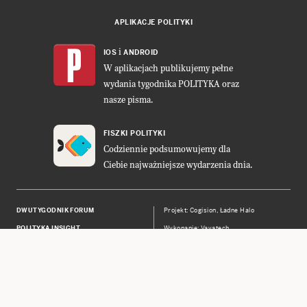
APLIKACJE POLITYKI
i
IOS
ANDROID
W aplikacjach publikujemy pełne
wydania tygodnika POLITYKA oraz
nasze pisma.
FISZKI POLITYKI
Codziennie podsumowujemy dla
Ciebie najważniejsze wydarzenia dnia.
DWUTYGODNIK FORUM
Projekt:
Cogision
,
Ładne Halo
POLITYKA INSIGHT
Wykonanie: Vavatech
LEŚNICZÓWKA NIBORK
Prawa autorskie © POLITYKA Sp. z
o.o. S.K.A.