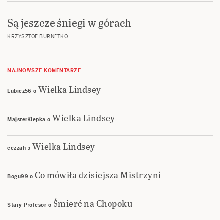
Są jeszcze śniegi w górach
KRZYSZTOF BURNETKO
NAJNOWSZE KOMENTARZE
Wielka Lindsey
Lubicz56
o
Wielka Lindsey
MajsterKlepka
o
Wielka Lindsey
cezzah
o
Co mówiła dzisiejsza Mistrzyni
Bogu99
o
Śmierć na Chopoku
Stary Profesor
o