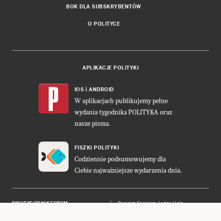
BOK DLA SUBSKRYBENTÓW
O POLITYCE
APLIKACJE POLITYKI
i
IOS
ANDROID
W aplikacjach publikujemy pełne
wydania tygodnika POLITYKA oraz
nasze pisma.
FISZKI POLITYKI
Codziennie podsumowujemy dla
Ciebie najważniejsze wydarzenia dnia.
DWUTYGODNIK FORUM
Projekt:
Cogision
,
Ładne Halo
POLITYKA INSIGHT
Wykonanie: Vavatech