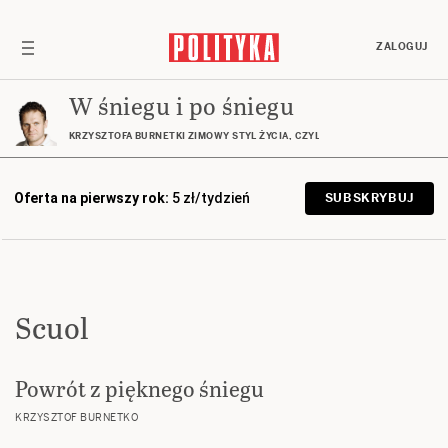
ZALOGUJ
W śniegu i po śniegu
KRZYSZTOFA BURNETKI ZIMOWY STYL ŻYCIA, CZYLI GÓRY, NARTY, DESKA… I
Oferta na pierwszy rok:
5 zł/tydzień
SUBSKRYBUJ
Scuol
Powrót z pięknego śniegu
KRZYSZTOF BURNETKO