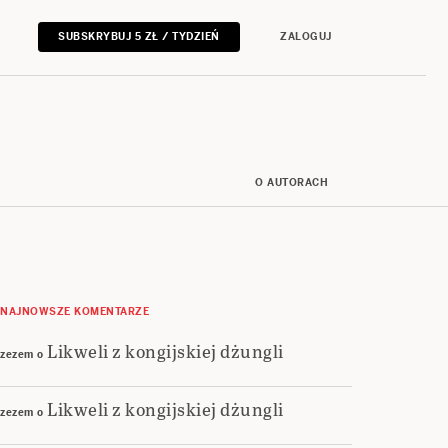
SUBSKRYBUJ 5 ZŁ / TYDZIEŃ
ZALOGUJ
O AUTORACH
NAJNOWSZE KOMENTARZE
Likweli z kongijskiej dżungli
zezem
o
Likweli z kongijskiej dżungli
zezem
o