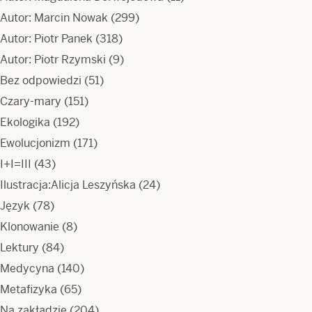
Autor: Marcin Nowak
(299)
Autor: Piotr Panek
(318)
Autor: Piotr Rzymski
(9)
Bez odpowiedzi
(51)
Czary-mary
(151)
Ekologika
(192)
Ewolucjonizm
(171)
I+I=III
(43)
Ilustracja:Alicja Leszyńska
(24)
Język
(78)
Klonowanie
(8)
Lektury
(84)
Medycyna
(140)
Metafizyka
(65)
Na zakładzie
(204)