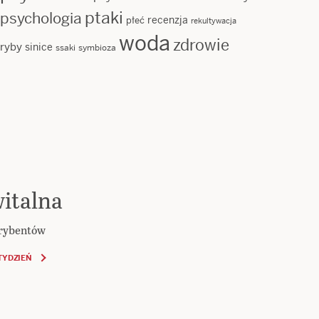
ptaki
psychologia
recenzja
płeć
rekultywacja
woda
zdrowie
ryby
sinice
ssaki
symbioza
italna
krybentów
TYDZIEŃ