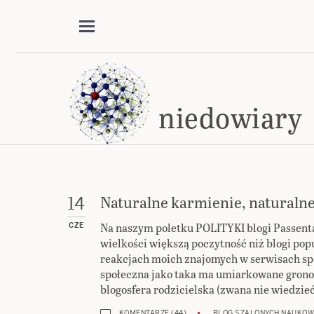
niedowiary
Naturalne karmienie, naturalne
14
Na naszym poletku POLITYKI blogi Passenta
CZE
wielkości większą poczytność niż blogi po
reakcjach moich znajomych w serwisach spo
społeczna jako taka ma umiarkowane grono c
blogosfera rodzicielska (zwana nie wiedzie
KOMENTARZE (44)
BLOG SZALONYCH NAUKO