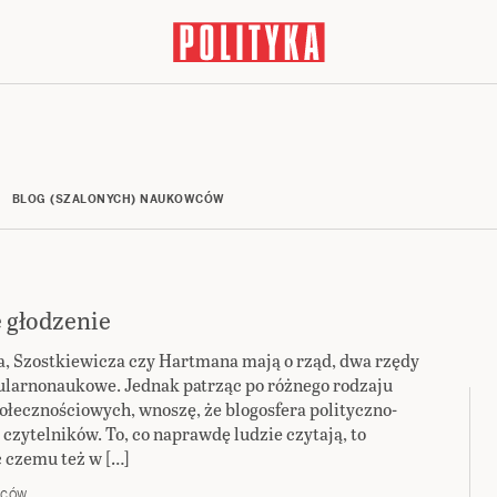
BLOG (SZALONYCH) NAUKOWCÓW
 głodzenie
, Szostkiewicza czy Hartmana mają o rząd, dwa rzędy
pularnonaukowe. Jednak patrząc po różnego rodzaju
łecznościowych, wnoszę, że blogosfera polityczno-
zytelników. To, co naprawdę ludzie czytają, to
ć czemu też w […]
WCÓW