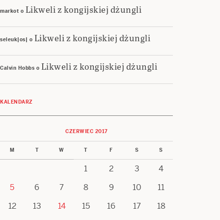
Likweli z kongijskiej dżungli
markot
o
Likweli z kongijskiej dżungli
seleuk|os|
o
Likweli z kongijskiej dżungli
Calvin Hobbs
o
KALENDARZ
CZERWIEC 2017
M
T
W
T
F
S
S
1
2
3
4
5
6
7
8
9
10
11
12
13
14
15
16
17
18