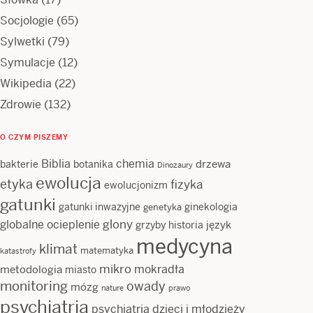
Socjologie
(65)
Sylwetki
(79)
Symulacje
(12)
Wikipedia
(22)
Zdrowie
(132)
O CZYM PISZEMY
Biblia
chemia
drzewa
bakterie
botanika
Dinozaury
ewolucja
etyka
fizyka
ewolucjonizm
gatunki
gatunki inwazyjne
ginekologia
genetyka
glony
globalne ocieplenie
język
grzyby
historia
medycyna
klimat
matematyka
katastrofy
mikro
mokradła
metodologia
miasto
monitoring
owady
mózg
nature
prawo
psychiatria
psychiatria dzieci i młodzieży