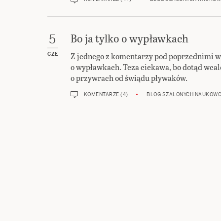
Bo ja tylko o wypławkach
5
Z jednego z komentarzy pod poprzednimi w
CZE
o wypławkach. Teza ciekawa, bo dotąd wcale
o przywrach od świądu pływaków.
KOMENTARZE (4)
BLOG SZALONYCH NAUKOW