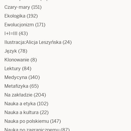
Czary-mary
(151)
Ekologika
(192)
Ewolucjonizm
(171)
I+I=III
(43)
Ilustracja:Alicja Leszyńska
(24)
Język
(78)
Klonowanie
(8)
Lektury
(84)
Medycyna
(140)
Metafizyka
(65)
Na zakładzie
(204)
Nauka a etyka
(102)
Nauka a kultura
(22)
Nauka po polskiemu
(147)
Nauka po zagranicznemu
(87)