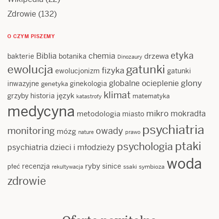
Zdrowie
(132)
O CZYM PISZEMY
etyka
Biblia
chemia
drzewa
bakterie
botanika
Dinozaury
ewolucja
gatunki
fizyka
ewolucjonizm
gatunki
glony
globalne ocieplenie
inwazyjne
ginekologia
genetyka
klimat
język
grzyby
historia
matematyka
katastrofy
medycyna
mikro
mokradła
metodologia
miasto
psychiatria
monitoring
owady
mózg
nature
prawo
ptaki
psychologia
psychiatria dzieci i młodzieży
woda
ryby
recenzja
sinice
płeć
ssaki
symbioza
rekultywacja
zdrowie