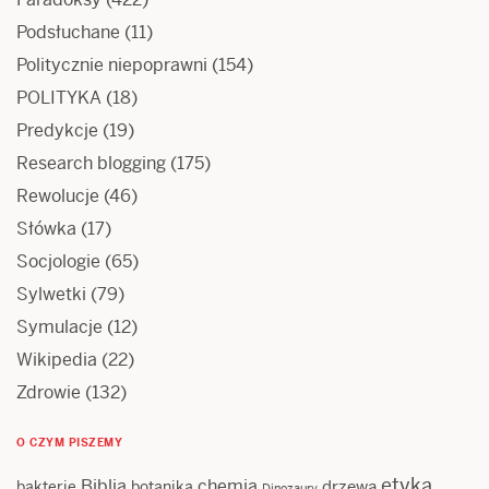
Podsłuchane
(11)
Politycznie niepoprawni
(154)
POLITYKA
(18)
Predykcje
(19)
Research blogging
(175)
Rewolucje
(46)
Słówka
(17)
Socjologie
(65)
Sylwetki
(79)
Symulacje
(12)
Wikipedia
(22)
Zdrowie
(132)
O CZYM PISZEMY
etyka
Biblia
chemia
drzewa
bakterie
botanika
Dinozaury