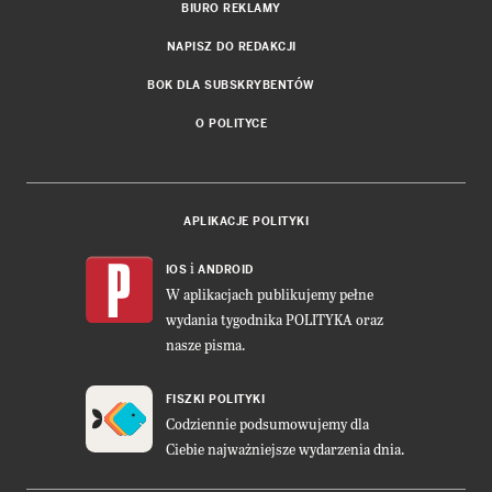
BIURO REKLAMY
NAPISZ DO REDAKCJI
BOK DLA SUBSKRYBENTÓW
O POLITYCE
APLIKACJE POLITYKI
i
IOS
ANDROID
W aplikacjach publikujemy pełne
wydania tygodnika POLITYKA oraz
nasze pisma.
FISZKI POLITYKI
Codziennie podsumowujemy dla
Ciebie najważniejsze wydarzenia dnia.