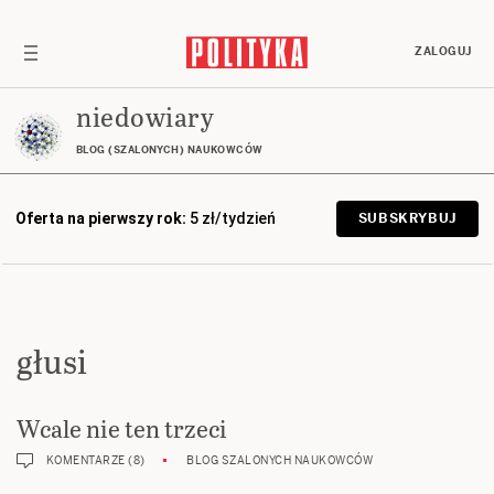
ZALOGUJ
niedowiary
BLOG (SZALONYCH) NAUKOWCÓW
Oferta na pierwszy rok:
5 zł/tydzień
SUBSKRYBUJ
głusi
Wcale nie ten trzeci
KOMENTARZE (8)
BLOG SZALONYCH NAUKOWCÓW