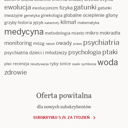
ewolucja
gatunki
fizyka
ewolucjonizm
gatunki
glony
globalne ocieplenie
inwazyjne
ginekologia
genetyka
klimat
język
grzyby
historia
matematyka
katastrofy
medycyna
mikro
mokradła
metodologia
miasto
psychiatria
monitoring
owady
mózg
nature
prawo
ptaki
psychologia
psychiatria dzieci i młodzieży
woda
ryby
recenzja
sinice
płeć
ssaki
symbioza
rekultywacja
zdrowie
Oferta powitalna
dla nowych subskrybentów
SUBSKRYBUJ 5 ZŁ ZA TYDZIEŃ