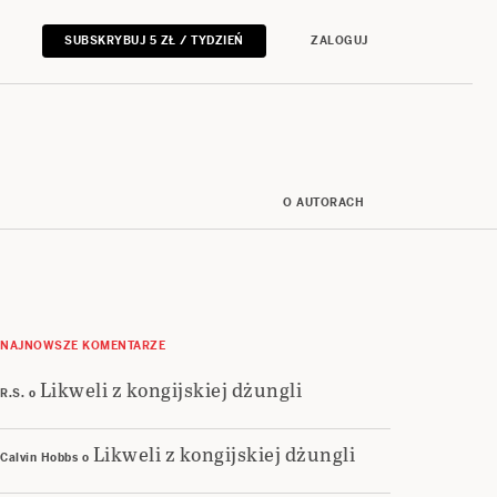
SUBSKRYBUJ 5 ZŁ / TYDZIEŃ
ZALOGUJ
O AUTORACH
NAJNOWSZE KOMENTARZE
Likweli z kongijskiej dżungli
R.S.
o
Likweli z kongijskiej dżungli
Calvin Hobbs
o