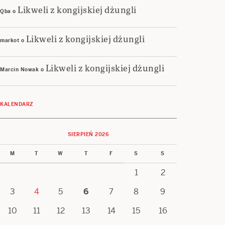
Likweli z kongijskiej dżungli
Qba
o
Likweli z kongijskiej dżungli
markot
o
Likweli z kongijskiej dżungli
Marcin Nowak
o
KALENDARZ
SIERPIEŃ 2026
M
T
W
T
F
S
S
1
2
3
4
5
6
7
8
9
10
11
12
13
14
15
16