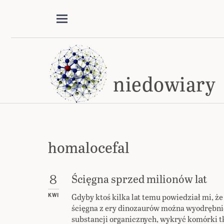
niedowiary
homalocefal
Ścięgna sprzed milionów lat
8
Gdyby ktoś kilka lat temu powiedział mi, ż
KWI
ścięgna z ery dinozaurów można wyodrębni
substancji organicznych, wykryć komórki t