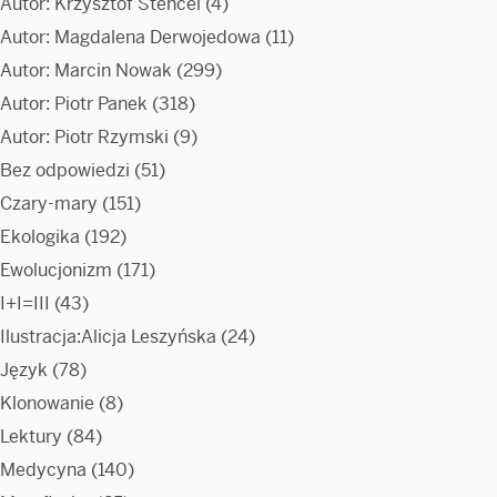
Autor: Krzysztof Stencel
(4)
Autor: Magdalena Derwojedowa
(11)
Autor: Marcin Nowak
(299)
Autor: Piotr Panek
(318)
Autor: Piotr Rzymski
(9)
Bez odpowiedzi
(51)
Czary-mary
(151)
Ekologika
(192)
Ewolucjonizm
(171)
I+I=III
(43)
Ilustracja:Alicja Leszyńska
(24)
Język
(78)
Klonowanie
(8)
Lektury
(84)
Medycyna
(140)