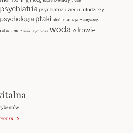
mózg
nature
prawo
psychiatria
psychiatria dzieci i młodzieży
ptaki
psychologia
recenzja
płeć
rekultywacja
woda
zdrowie
ryby
sinice
ssaki
symbioza
italna
krybentów
TYDZIEŃ