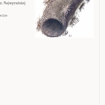
rz. Najwyraźniej
OWCÓW