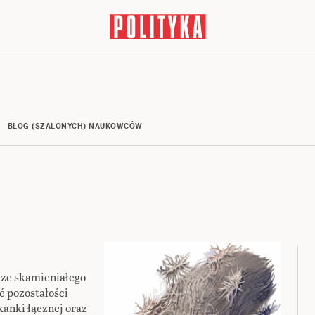
BLOG (SZALONYCH) NAUKOWCÓW
e ze skamieniałego
ć pozostałości
kanki łącznej oraz