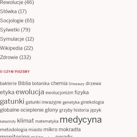
Rewolucje
(46)
Słówka
(17)
Socjologie
(65)
Sylwetki
(79)
Symulacje
(12)
Wikipedia
(22)
Zdrowie
(132)
O CZYM PISZEMY
Biblia
chemia
drzewa
bakterie
botanika
Dinozaury
ewolucja
etyka
fizyka
ewolucjonizm
gatunki
gatunki inwazyjne
ginekologia
genetyka
glony
globalne ocieplenie
język
grzyby
historia
medycyna
klimat
matematyka
katastrofy
mikro
mokradła
metodologia
miasto
monitoring
owady