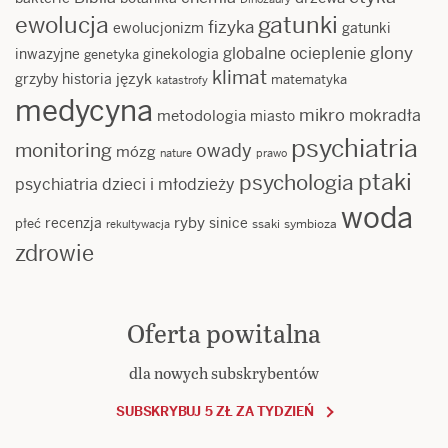
ewolucja
gatunki
fizyka
ewolucjonizm
gatunki
glony
globalne ocieplenie
inwazyjne
ginekologia
genetyka
klimat
język
grzyby
historia
matematyka
katastrofy
medycyna
mikro
mokradła
metodologia
miasto
psychiatria
monitoring
owady
mózg
nature
prawo
ptaki
psychologia
psychiatria dzieci i młodzieży
woda
ryby
recenzja
sinice
płeć
ssaki
symbioza
rekultywacja
zdrowie
Oferta powitalna
dla nowych subskrybentów
SUBSKRYBUJ 5 ZŁ ZA TYDZIEŃ