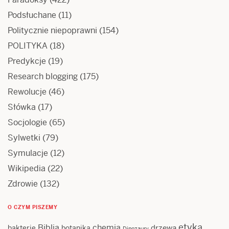
Podsłuchane
(11)
Politycznie niepoprawni
(154)
POLITYKA
(18)
Predykcje
(19)
Research blogging
(175)
Rewolucje
(46)
Słówka
(17)
Socjologie
(65)
Sylwetki
(79)
Symulacje
(12)
Wikipedia
(22)
Zdrowie
(132)
O CZYM PISZEMY
etyka
Biblia
chemia
drzewa
bakterie
botanika
Dinozaury