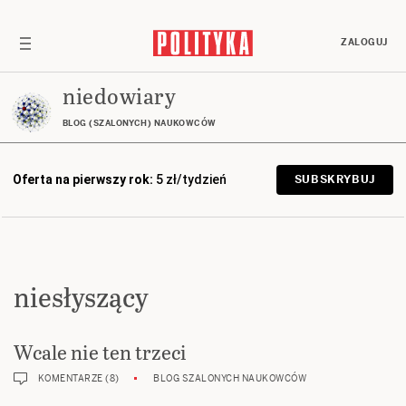
ZALOGUJ
niedowiary
BLOG (SZALONYCH) NAUKOWCÓW
Oferta na pierwszy rok:
5 zł/tydzień
SUBSKRYBUJ
niesłyszący
Wcale nie ten trzeci
KOMENTARZE (8)
BLOG SZALONYCH NAUKOWCÓW