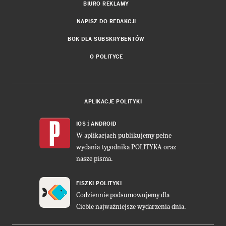
BIURO REKLAMY
NAPISZ DO REDAKCJI
BOK DLA SUBSKRYBENTÓW
O POLITYCE
APLIKACJE POLITYKI
i
IOS
ANDROID
W aplikacjach publikujemy pełne
wydania tygodnika POLITYKA oraz
nasze pisma.
FISZKI POLITYKI
Codziennie podsumowujemy dla
Ciebie najważniejsze wydarzenia dnia.