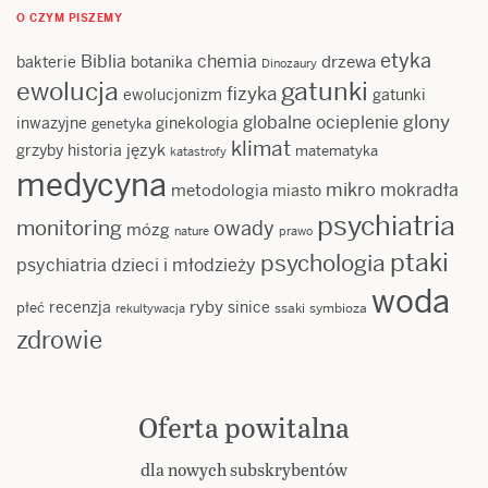
O CZYM PISZEMY
etyka
Biblia
chemia
drzewa
bakterie
botanika
Dinozaury
ewolucja
gatunki
fizyka
ewolucjonizm
gatunki
glony
globalne ocieplenie
inwazyjne
ginekologia
genetyka
klimat
język
grzyby
historia
matematyka
katastrofy
medycyna
mikro
mokradła
metodologia
miasto
psychiatria
monitoring
owady
mózg
nature
prawo
ptaki
psychologia
psychiatria dzieci i młodzieży
woda
ryby
recenzja
sinice
płeć
ssaki
symbioza
rekultywacja
zdrowie
Oferta powitalna
dla nowych subskrybentów