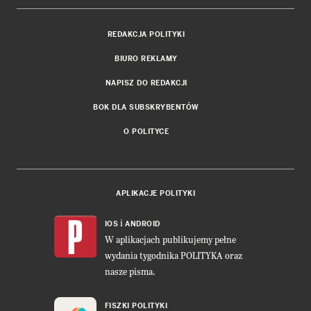
REDAKCJA POLITYKI
BIURO REKLAMY
NAPISZ DO REDAKCJI
BOK DLA SUBSKRYBENTÓW
O POLITYCE
APLIKACJE POLITYKI
i
IOS
ANDROID
W aplikacjach publikujemy pełne
wydania tygodnika POLITYKA oraz
nasze pisma.
FISZKI POLITYKI