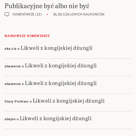
Publikacyjne być albo nie być
KOMENTARZE (23)
BLOG SZALONYCH NAUKOWCÓW
NAJNOWSZE KOMENTARZE
Likweli z kongijskiej dżungli
aka.cia
o
Likweli z kongijskiej dżungli
ahasverus
o
Likweli z kongijskiej dżungli
ahasverus
o
Likweli z kongijskiej dżungli
Stary Profesor
o
Likweli z kongijskiej dżungli
abojan
o