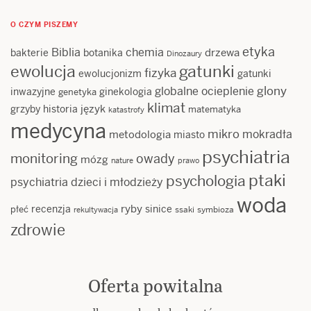
O CZYM PISZEMY
etyka
Biblia
chemia
drzewa
bakterie
botanika
Dinozaury
ewolucja
gatunki
fizyka
ewolucjonizm
gatunki
glony
globalne ocieplenie
inwazyjne
ginekologia
genetyka
klimat
język
grzyby
historia
matematyka
katastrofy
medycyna
mikro
mokradła
metodologia
miasto
psychiatria
monitoring
owady
mózg
nature
prawo
ptaki
psychologia
psychiatria dzieci i młodzieży
woda
ryby
recenzja
sinice
płeć
ssaki
symbioza
rekultywacja
zdrowie
Oferta powitalna