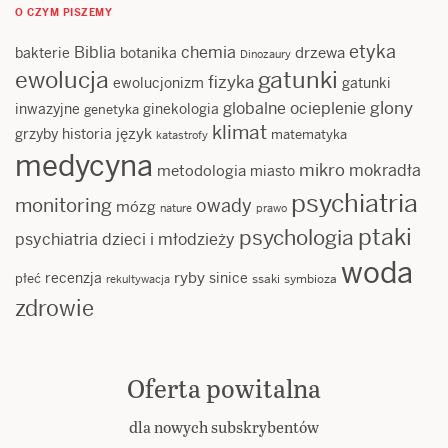
O CZYM PISZEMY
etyka
Biblia
chemia
drzewa
bakterie
botanika
Dinozaury
ewolucja
gatunki
fizyka
ewolucjonizm
gatunki
glony
globalne ocieplenie
inwazyjne
ginekologia
genetyka
klimat
język
grzyby
historia
matematyka
katastrofy
medycyna
mikro
mokradła
metodologia
miasto
psychiatria
monitoring
owady
mózg
nature
prawo
ptaki
psychologia
psychiatria dzieci i młodzieży
woda
ryby
recenzja
sinice
płeć
ssaki
symbioza
rekultywacja
zdrowie
Oferta powitalna
dla nowych subskrybentów