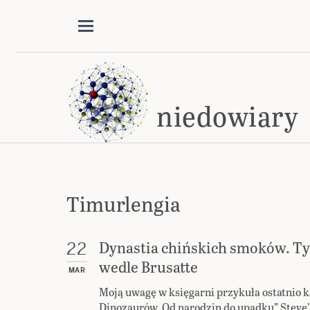
niedowiary
Timurlengia
Dynastia chińskich smoków. T
22
wedle Brusatte
MAR
Moją uwagę w księgarni przykuła ostatnio k
Dinozaurów. Od narodzin do upadku” Steve’a