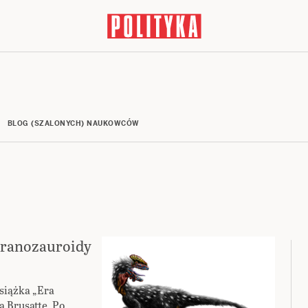
BLOG (SZALONYCH) NAUKOWCÓW
yranozauroidy
siążka „Era
 Brusatte. Po