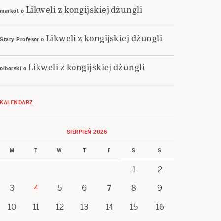
Likweli z kongijskiej dżungli
markot
o
Likweli z kongijskiej dżungli
Stary Profesor
o
Likweli z kongijskiej dżungli
olborski
o
KALENDARZ
SIERPIEŃ 2026
M
T
W
T
F
S
S
1
2
3
4
5
6
7
8
9
10
11
12
13
14
15
16