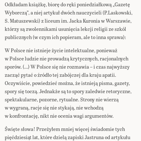
Odkładam książkę, biorę do ręki poniedziałkową „Gazetę
Wyborczą”, a niej artykuł dwóch nauczycieli (P.Laskowski,
S. Matuszewski) z liceum im. Jacka Kuronia w Warszawie,
którzy są zwolennikami usunięcia lekcji religii ze szkól
publicznych (w czym ich popieram, ale to inna sprawa):
W Polsce nie istnieje życie intelektualne, ponieważ
w Polsce ludzie nie prowadzą krytycznych, racjonalnych
sporów. (…) W Polsce się nie rozmawia – i czas najwyższy
zacząć pytać o źródło tej zabójczej dla kraju apatii.
Oczywiście, powiedzieć można, że istnieją pisma, gazety,
spory się toczą. Jednakże są to spory zaledwie retoryczne,
spektakularne, pozorne, rytualne. Strony nie wierzą
w wygraną, racje się nie stykają, nie wchodzą
w konfrontację, nikt nie ocenia wagi argumentów.
Święte słowa! Przeżyłem mniej więcej świadomie tych
pięćdziesiąt lat, które dzielą zapiski Jastruna od artykułu