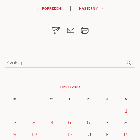
Nawigacja
|
← POPRZEDNI
NASTĘPNY →
wpisu
Szukaj:
LIPIEC 2007
M
T
W
T
F
S
S
1
2
3
4
5
6
7
8
9
10
11
12
13
14
15