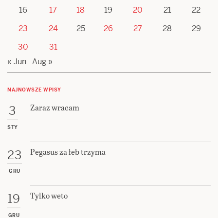
16
17
18
19
20
21
22
23
24
25
26
27
28
29
30
31
« Jun
Aug »
NAJNOWSZE WPISY
Zaraz wracam
3
STY
Pegasus za łeb trzyma
23
GRU
Tylko weto
19
GRU