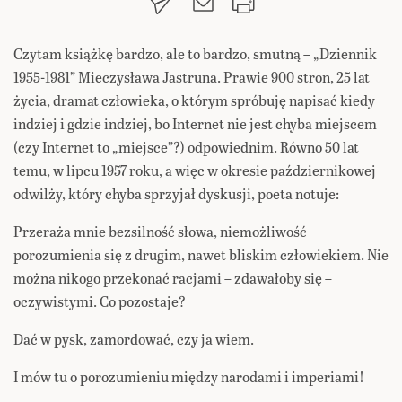
Czytam książkę bardzo, ale to bardzo, smutną – „Dziennik
1955-1981” Mieczysława Jastruna. Prawie 900 stron, 25 lat
życia, dramat człowieka, o którym spróbuję napisać kiedy
indziej i gdzie indziej, bo Internet nie jest chyba miejscem
(czy Internet to „miejsce”?) odpowiednim. Równo 50 lat
temu, w lipcu 1957 roku, a więc w okresie październikowej
odwilży, który chyba sprzyjał dyskusji, poeta notuje:
Przeraża mnie bezsilność słowa, niemożliwość
porozumienia się z drugim, nawet bliskim człowiekiem. Nie
można nikogo przekonać racjami – zdawałoby się –
oczywistymi. Co pozostaje?
Dać w pysk, zamordować, czy ja wiem.
I mów tu o porozumieniu między narodami i imperiami!