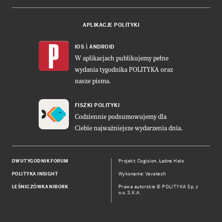
APLIKACJE POLITYKI
i
IOS
ANDROID
W aplikacjach publikujemy pełne
wydania tygodnika POLITYKA oraz
nasze pisma.
FISZKI POLITYKI
Codziennie podsumowujemy dla
Ciebie najważniejsze wydarzenia dnia.
DWUTYGODNIK FORUM
Projekt:
Cogision
,
Ładne Halo
POLITYKA INSIGHT
Wykonanie: Vavatech
LEŚNICZÓWKA NIBORK
Prawa autorskie © POLITYKA Sp. z
o.o. S.K.A.