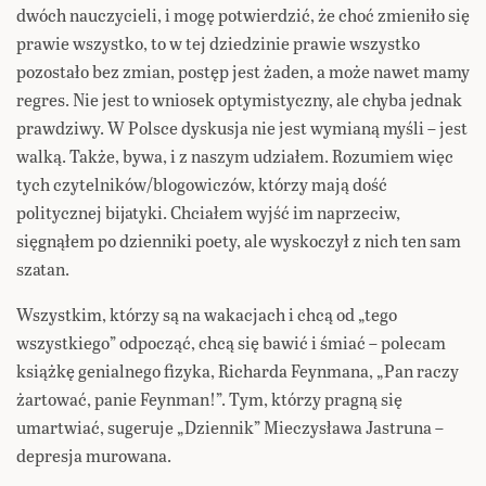
dwóch nauczycieli, i mogę potwierdzić, że choć zmieniło się
prawie wszystko, to w tej dziedzinie prawie wszystko
pozostało bez zmian, postęp jest żaden, a może nawet mamy
regres. Nie jest to wniosek optymistyczny, ale chyba jednak
prawdziwy. W Polsce dyskusja nie jest wymianą myśli – jest
walką. Także, bywa, i z naszym udziałem. Rozumiem więc
tych czytelników/blogowiczów, którzy mają dość
politycznej bijatyki. Chciałem wyjść im naprzeciw,
sięgnąłem po dzienniki poety, ale wyskoczył z nich ten sam
szatan.
Wszystkim, którzy są na wakacjach i chcą od „tego
wszystkiego” odpocząć, chcą się bawić i śmiać – polecam
książkę genialnego fizyka, Richarda Feynmana, „Pan raczy
żartować, panie Feynman!”. Tym, którzy pragną się
umartwiać, sugeruje „Dziennik” Mieczysława Jastruna –
depresja murowana.