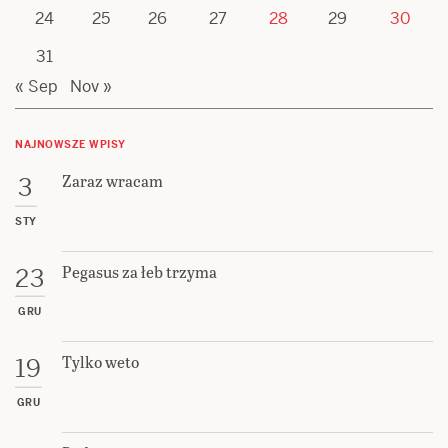
24
25
26
27
28
29
30
31
« Sep
Nov »
NAJNOWSZE WPISY
Zaraz wracam
3
STY
Pegasus za łeb trzyma
23
GRU
Tylko weto
19
GRU