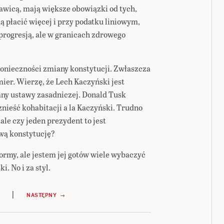
wawicą, mają większe obowiązki od tych,
dą płacić więcej i przy podatku liniowym,
 progresją, ale w granicach zdrowego
konieczności zmiany konstytucji. Zwłaszcza
ier. Wierzę, że Lech Kaczyński jest
any ustawy zasadniczej. Donald Tusk
znieść kohabitacji a la Kaczyński. Trudno
le czy jeden prezydent to jest
wą konstytucję?
formy, ale jestem jej gotów wiele wybaczyć
i. No i za styl.
|
NASTĘPNY →