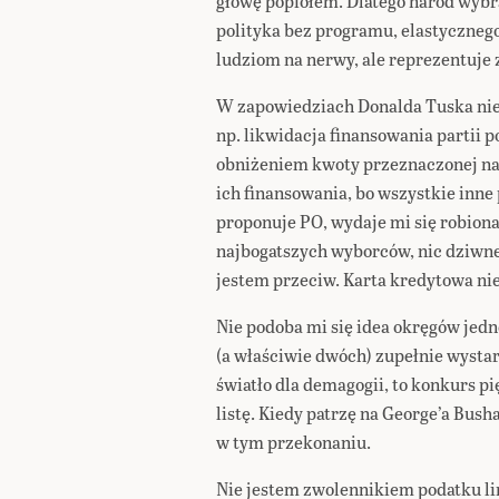
głowę popiołem. Dlatego naród wybr
polityka bez programu, elastycznego
ludziom na nerwy, ale reprezentuje z
W zapowiedziach Donalda Tuska nie 
np. likwidacja finansowania partii 
obniżeniem kwoty przeznaczonej na p
ich finansowania, bo wszystkie inne
proponuje PO, wydaje mi się robiona 
najbogatszych wyborców, nic dziwneg
jestem przeciw. Karta kredytowa ni
Nie podoba mi się idea okręgów je
(a właściwie dwóch) zupełnie wysta
światło dla demagogii, to konkurs pi
listę. Kiedy patrzę na George’a Bus
w tym przekonaniu.
Nie jestem zwolennikiem podatku li