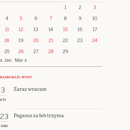
1
2
3
4
5
6
7
8
9
10
11
12
13
14
15
16
17
18
19
20
21
22
23
24
25
26
27
28
29
« Jan
Mar »
NAJNOWSZE WPISY
Zaraz wracam
3
STY
Pegasus za łeb trzyma
23
GRU