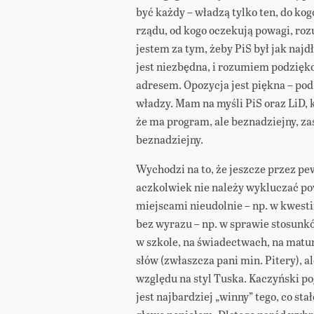
być każdy – władzą tylko ten, do ko
rządu, od kogo oczekują powagi, roz
jestem za tym, żeby PiS był jak najd
jest niezbędna, i rozumiem podzięko
adresem. Opozycja jest piękna – po
władzy. Mam na myśli PiS oraz LiD, k
że ma program, ale beznadziejny, zaś
beznadziejny.
Wychodzi na to, że jeszcze przez pe
aczkolwiek nie należy wykluczać po
miejscami nieudolnie – np. w kwest
bez wyrazu – np. w sprawie stosunków
w szkole, na świadectwach, na matu
słów (zwłaszcza pani min. Pitery), a
względu na styl Tuska. Kaczyński po
jest najbardziej „winny” tego, co sta