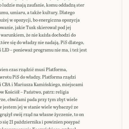
go ludzie mają zaufanie, komu oddadzą ster
umu, umiaru, a także kultury. Dlatego
łużej w opozycji, bo energiczna opozycja
wanie, jakie Tusk skierował pod jej
d warunkiem, że nie każda dochodzi do
tóre się do władzy nie nadają. PiS dlatego,
 LID – ponieważ programu nie ma, i też jest
wien czas rządzić musi Platforma,
wrotu PiS do władzy. Platforma rządzi
ii CBA i Mariusza Kamińskiego, miejscami
 Kościół – Państwo, patrz: religia
rze, chwilami pada przy tym zbyt wiele
le jestem jej w stanie wiele wybaczyć ze
grążył swój rząd na własne życzenie, to on
ło się 21 października i powinien posypać