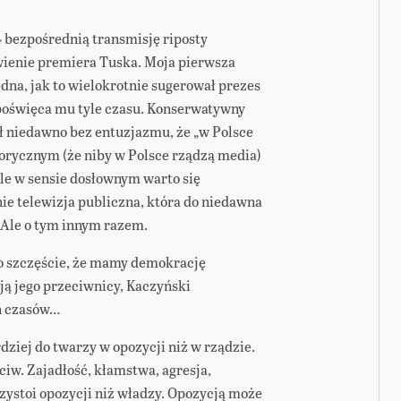
 bezpośrednią transmisję riposty
ienie premiera Tuska. Moja pierwsza
edna, jak to wielokrotnie sugerował prezes
 poświęca mu tyle czasu. Konserwatywny
ł niedawno bez entuzjazmu, że „w Polsce
gorycznym (że niby w Polsce rządzą media)
ale w sensie dosłownym warto się
nie telewizja publiczna, która do niedawna
 Ale o tym innym razem.
 to szczęście, że mamy demokrację
ją jego przeciwnicy, Kaczyński
ch czasów…
dziej do twarzy w opozycji niż w rządzie.
ciw. Zajadłość, kłamstwa, agresja,
zystoi opozycji niż władzy. Opozycją może