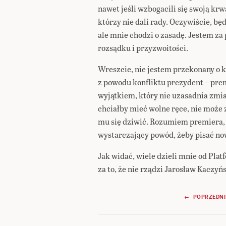
nawet jeśli wzbogacili się swoją kr
którzy nie dali rady. Oczywiście, bę
ale mnie chodzi o zasadę. Jestem za
rozsądku i przyzwoitości.
Wreszcie, nie jestem przekonany o 
z powodu konfliktu prezydent – prem
wyjątkiem, który nie uzasadnia zmi
chciałby mieć wolne ręce, nie może 
mu się dziwić. Rozumiem premiera, a
wystarczający powód, żeby pisać no
Jak widać, wiele dzieli mnie od Plat
za to, że nie rządzi Jarosław Kaczyńsk
Nawigacja
← POPRZEDNI
wpisu