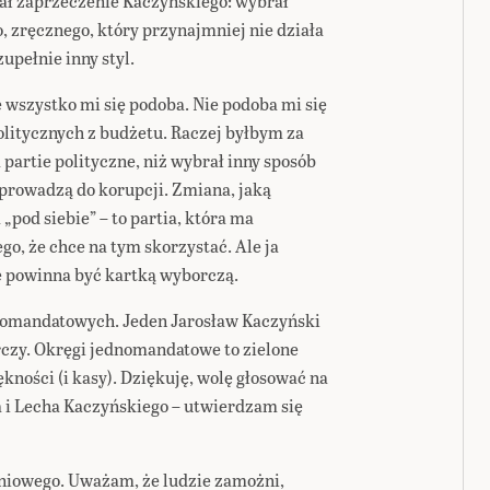
ał zaprzeczenie Kaczyńskiego: wybrał
, zręcznego, który przynajmniej nie działa
upełnie inny styl.
wszystko mi się podoba. Nie podoba mi się
politycznych z budżetu. Raczej byłbym za
artie polityczne, niż wybrał inny sposób
 prowadzą do korupcji. Zmiana, jaką
„pod siebie” – to partia, która ma
o, że chce na tym skorzystać. Ale ja
e powinna być kartką wyborczą.
dnomandatowych. Jeden Jarosław Kaczyński
rczy. Okręgi jednomandatowe to zielone
ękności (i kasy). Dziękuję, wolę głosować na
ha i Lecha Kaczyńskiego – utwierdzam się
niowego. Uważam, że ludzie zamożni,