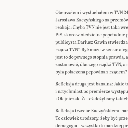
Obejrzałem i wysłuchałem w TVN 24
Jarosława Kaczyńskiego na przemów
reakcja: Chyba TVN nie jest taka wr
PiS, skoro w niedzielne popołudnie
publicysta Dariusz Gawin stwierdza
rządzi TVN”. Być może w sensie ale
jest to do pewnego stopnia prawdą, 
zastanowić, dlaczego rządzi TVN, a 
była połączona pępowiną z rządem?
Refleksja druga jest banalna: Jakie
i natychmiast po premierze występu
i Olejniczak. Że też dożyliśmy taki
Refleksja trzecia: Kaczyńskiemu bar
To człowiek urodzony, żeby być prze
demagogia – wszystko to bardziej pr