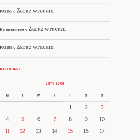
Zaraz wracam
PA2155
o
Zaraz wracam
Na marginesie
o
Zaraz wracam
PA2155
o
KALENDARZ
LUTY 2008
M
T
W
T
F
S
S
1
2
3
4
5
6
7
8
9
10
11
12
13
14
15
16
17