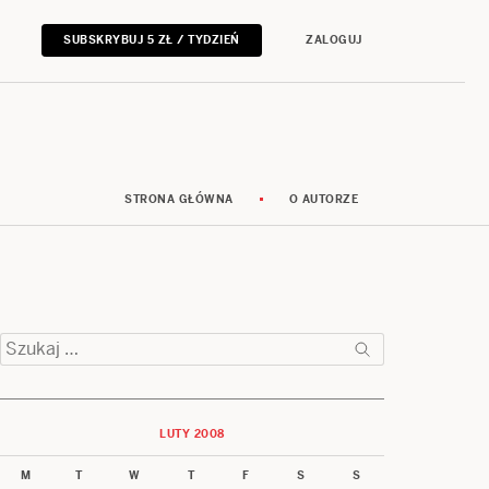
SUBSKRYBUJ 5 ZŁ / TYDZIEŃ
ZALOGUJ
STRONA GŁÓWNA
O AUTORZE
Szukaj:
LUTY 2008
M
T
W
T
F
S
S