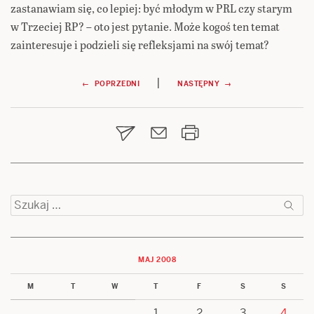
zastanawiam się, co lepiej: być młodym w PRL czy starym
w Trzeciej RP? – oto jest pytanie. Może kogoś ten temat
zainteresuje i podzieli się refleksjami na swój temat?
Nawigacja
|
← POPRZEDNI
NASTĘPNY →
wpisu
Szukaj:
MAJ 2008
M
T
W
T
F
S
S
1
2
3
4