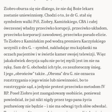
Ziobro oburza się nie dlatego, że nie daj Boże lekarz
zostanie uniewinniony. Chodzi o to, że dr G. stał się
symbolem walki PiS, Ziobry, Kamińskiego, CBA i całej
ówczesnej władzy przeciwko korupcji, przeciwko układom,
przeciwko korporacji zawodowej, przeciwko pseudo elicie.
To Ziobro z Kamińskim pod wodzą premiera Kaczyńskiego
uczynili z dra G. – symbol, nakładając mu kajdanki na
oczach pacjentów i w świetle kamer swojej telewizji. Więc
jakakolwiek decyzja sądu nie po tej myśli jest im nie na
rękę. Sam dr G. obchodzi ich tyle, co zeszłoroczny śnieg.
I jego „obrońców” także. „Obrona” dra G. nie oznacza
rozstrzygania o jego winie lub niewinności, bo to
rozstrzygnie sąd, a jedynie protest przeciwko metodom IV
RP. Poseł Ziobro jest zaangażowany osobiście, ponieważ
powiedział, że już nikt nigdy przez tego pana życia
pozbawiony nie będzie – i nie ma odwagi tych słów odwołać.