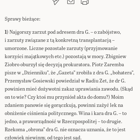
Sprawy bieżące:
1
) Najgorszy zarzut pod adresem dra G. – o zabójstwo,
i zarzuty związane z tą konkretną transplantacją –
umorzone. Liczne pozostałe zarzuty (przyjmowanie
korzyści majątkowych etc.) pozostają w mocy. Zbigniew
Ziobro oburzył się decyzją prokuratora. Piotr Zaremba
pisze w „Dzienniku”, że „Gazeta” zrobiła z dra G. „bohatera”,
Przemysław Gosiewski powiedział w Radiu Zet, że dr G.
powinien mieć dożywotni zakaz uprawiania zawodu. (Skąd
on to wie? Czy ktoś mu przyniósł akta do domu?) Moim
zdaniem panowie się gorączkują, powinni zażyć lek na
obniżenie ciśnienia politycznego. Wina i kara dra G. – to
jedno, a praworządność w Rzeczpospolitej – to drugie.
Rzekoma „obrona” dra G. nie oznacza uznania, że to jest
człowiek niewinny, od tego jest sąd.