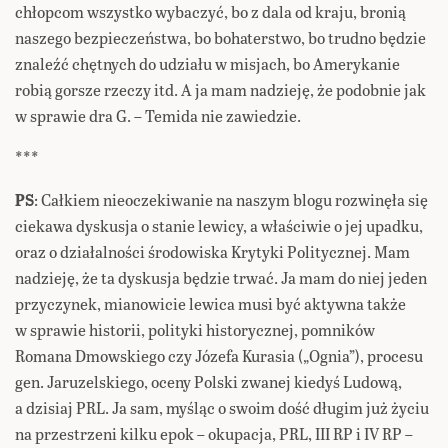
chłopcom wszystko wybaczyć, bo z dala od kraju, bronią
naszego bezpieczeństwa, bo bohaterstwo, bo trudno będzie
znaleźć chętnych do udziału w misjach, bo Amerykanie
robią gorsze rzeczy itd. A ja mam nadzieję, że podobnie jak
w sprawie dra G. – Temida nie zawiedzie.
***
PS
: Całkiem nieoczekiwanie na naszym blogu rozwinęła się
ciekawa dyskusja o stanie lewicy, a właściwie o jej upadku,
oraz o działalności środowiska Krytyki Politycznej. Mam
nadzieję, że ta dyskusja będzie trwać. Ja mam do niej jeden
przyczynek, mianowicie lewica musi być aktywna także
w sprawie historii, polityki historycznej, pomników
Romana Dmowskiego czy Józefa Kurasia („Ognia”), procesu
gen. Jaruzelskiego, oceny Polski zwanej kiedyś Ludową,
a dzisiaj PRL. Ja sam, myśląc o swoim dość długim już życiu
na przestrzeni kilku epok – okupacja, PRL, III RP i IV RP –