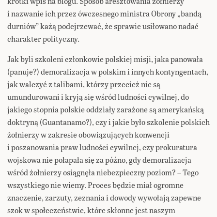
krótki wpis na blogu. Sposób aresztowania żołnierzy
i nazwanie ich przez ówczesnego ministra Obrony „bandą
durniów” każą podejrzewać, że sprawie usiłowano nadać
charakter polityczny.
Jak byli szkoleni członkowie polskiej misji, jaka panowała
(panuje?) demoralizacja w polskim i innych kontyngentach,
jak walczyć z talibami, którzy przecież nie są
umundurowani i kryją się wśród ludności cywilnej, do
jakiego stopnia polskie oddziały zarażone są amerykańską
doktryną (Guantanamo?), czy i jakie było szkolenie polskich
żołnierzy w zakresie obowiązujących konwencji
i poszanowania praw ludności cywilnej, czy prokuratura
wojskowa nie połapała się za późno, gdy demoralizacja
wśród żołnierzy osiągnęła niebezpieczny poziom? – Tego
wszystkiego nie wiemy. Proces będzie miał ogromne
znaczenie, zarzuty, zeznania i dowody wywołają zapewne
szok w społeczeństwie, które skłonne jest naszym