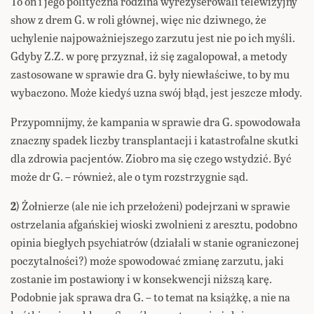
To on i jego polityczna rodzina wyreżyserowali telewizyjny
show z drem G. w roli głównej, więc nic dziwnego, że
uchylenie najpoważniejszego zarzutu jest nie po ich myśli.
Gdyby Z.Z. w porę przyznał, iż się zagalopował, a metody
zastosowane w sprawie dra G. były niewłaściwe, to by mu
wybaczono. Może kiedyś uzna swój błąd, jest jeszcze młody.
Przypomnijmy, że kampania w sprawie dra G. spowodowała
znaczny spadek liczby transplantacji i katastrofalne skutki
dla zdrowia pacjentów. Ziobro ma się czego wstydzić. Być
może dr G. – również, ale o tym rozstrzygnie sąd.
2
) Żołnierze (ale nie ich przełożeni) podejrzani w sprawie
ostrzelania afgańskiej wioski zwolnieni z aresztu, podobno
opinia biegłych psychiatrów (działali w stanie ograniczonej
poczytalności?) może spowodować zmianę zarzutu, jaki
zostanie im postawiony i w konsekwencji niższą karę.
Podobnie jak sprawa dra G. – to temat na książkę, a nie na