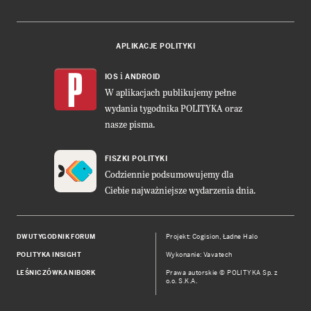
APLIKACJE POLITYKI
i
IOS
ANDROID
W aplikacjach publikujemy pełne
wydania tygodnika POLITYKA oraz
nasze pisma.
FISZKI POLITYKI
Codziennie podsumowujemy dla
Ciebie najważniejsze wydarzenia dnia.
DWUTYGODNIK FORUM
Projekt:
Cogision
,
Ładne Halo
POLITYKA INSIGHT
Wykonanie: Vavatech
LEŚNICZÓWKA NIBORK
Prawa autorskie © POLITYKA Sp. z
o.o. S.K.A.