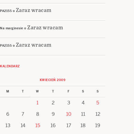
Zaraz wracam
PA2155
o
Zaraz wracam
Na marginesie
o
Zaraz wracam
PA2155
o
KALENDARZ
KWIECIEŃ 2009
M
T
W
T
F
S
S
1
2
3
4
5
6
7
8
9
10
11
12
13
14
15
16
17
18
19