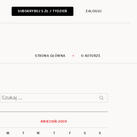
SUBSKRYBUJ 5 ZŁ / TYDZIEŃ
ZALOGUJ
STRONA GŁÓWNA
O AUTORZE
Szukaj:
KWIECIEŃ 2009
M
T
W
T
F
S
S