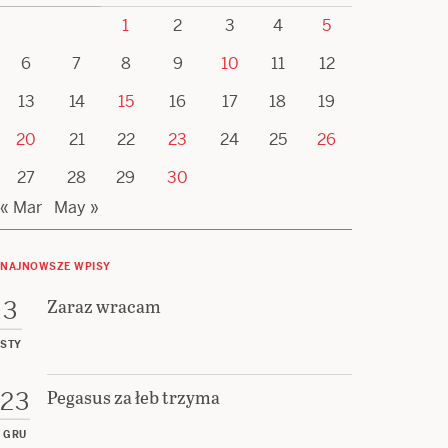
1
2
3
4
5
6
7
8
9
10
11
12
13
14
15
16
17
18
19
20
21
22
23
24
25
26
27
28
29
30
« Mar
May »
NAJNOWSZE WPISY
Zaraz wracam
3
STY
Pegasus za łeb trzyma
23
GRU