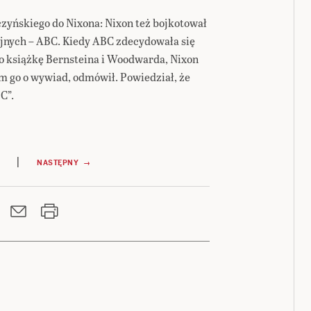
czyńskiego do Nixona: Nixon też bojkotował
yjnych – ABC. Kiedy ABC zdecydowała się
o książkę Bernsteina i Woodwarda, Nixon
łam go o wywiad, odmówił. Powiedział, że
BC”.
|
NASTĘPNY →