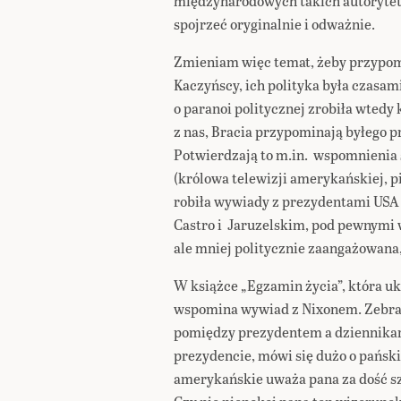
międzynarodowych takich autorytetó
spojrzeć oryginalnie i odważnie.
Zmieniam więc temat, żeby przypomn
Kaczyńscy, ich polityka była czasam
o paranoi politycznej zrobiła wtedy
z nas, Bracia przypominają byłego 
Potwierdzają to m.in. wspomnienia 
(królowa telewizji amerykańskiej, p
robiła wywiady z prezydentami USA 
Castro i Jaruzelskim, pod pewnymi 
ale mniej politycznie zaangażowana, 
W książce „Egzamin życia”, która uk
wspomina wywiad z Nixonem. Zebrała
pomiędzy prezydentem a dziennikark
prezydencie, mówi się dużo o pańsk
amerykańskie uważa pana za dość s