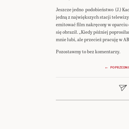
Jeszcze jedno podobieństwo (J.) Ka
jedną z największych stacji telewiz
emitować film nakręcony w oparciu 
się obraził. „Kiedy później poprosi
mnie lubi, ale przecież pracuję w A
Pozostawmy to bez komentarzy.
Nawigacja
← POPRZEDNI
wpisu