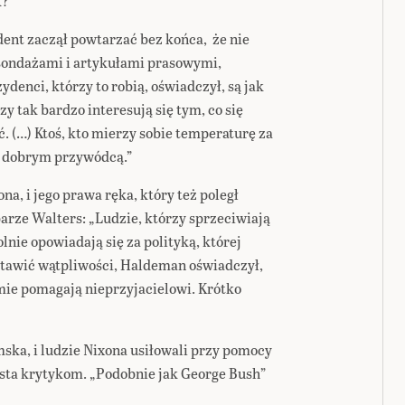
?’
nt zaczął powtarzać bez końca, że nie
sondażami i artykułami prasowymi,
ydenci, którzy to robią, oświadczył, są jak
rzy tak bardzo interesują się tym, co się
ć. (…) Ktoś, kto mierzy sobie temperaturę za
e dobrym przywódcą.”
a, i jego prawa ręka, który też poległ
arze Walters: „Ludzie, którzy sprzeciwiają
nie opowiadają się za polityką, której
stawić wątpliwości, Haldeman oświadczył,
mie pomagają nieprzyjacielowi. Krótko
mska, i ludzie Nixona usiłowali przy pomocy
sta krytykom. „Podobnie jak George Bush”