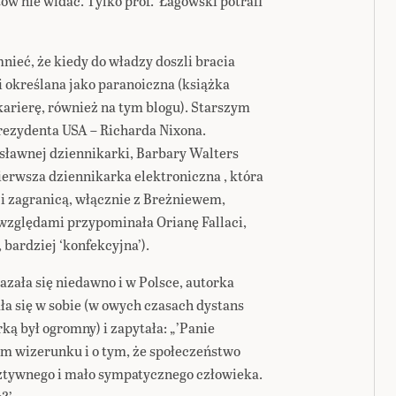
w nie widać. Tylko prof. Łagowski potrafi
ieć, że kiedy do władzy doszli bracia
i określana jako paranoiczna (książka
 karierę, również na tym blogu). Starszym
prezydenta USA – Richarda Nixona.
sławnej dziennikarki, Barbary Walters
ierwsza dziennikarka elektroniczna , która
i zagranicą, włącznie z Breżniewem,
względami przypominała Orianę Fallaci,
bardziej ‘konfekcyjna’).
azała się niedawno i w Polsce, autorka
 się w sobie (w owych czasach dystans
ą był ogromny) i zapytała: „’Panie
im wizerunku i o tym, że społeczeństwo
ztywnego i mało sympatycznego człowieka.