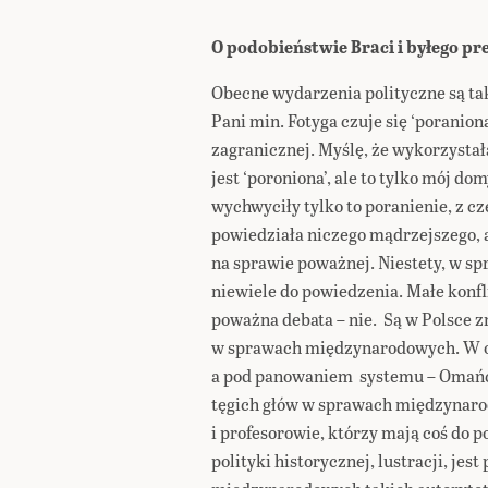
O podobieństwie Braci i byłego p
Obecne wydarzenia polityczne są tak
Pani min. Fotyga czuje się ‘poraniona
zagranicznej. Myślę, że wykorzystała 
jest ‘poroniona’, ale to tylko mój do
wychwyciły tylko to poranienie, z cz
powiedziała niczego mądrzejszego, a
na sprawie poważnej. Niestety, w s
niewiele do powiedzenia. Małe konfli
poważna debata – nie. Są w Polsce z
w sprawach międzynarodowych. W oj
a pod panowaniem systemu – Omańc
tęgich głów w sprawach międzynaro
i profesorowie, którzy mają coś do p
polityki historycznej, lustracji, jes