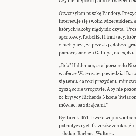
Czy nie niepokoi pana ten wizerunek
Otworzyłam puszkę Pandory. Prezyde
interesuje się swoim wizerunkiem, 
których jakoby nigdy nie czyta. ‘Prez
sportowcy, futboliści i inni tacy, któ
o nich pisze, że przestają dobrze gra
pomocą sondażu Gallupa, nie będzi
„Bob” Haldeman, szef personelu Nixon
w aferze Watergate, powiedział Barb
się temu, co robi prezydent, mimowol
życzą sobie wrogowie. Aby nie pozo
że krytycy Richarda Nixona ‘świado
mówiąc, są zdrajcami.”
Był to rok 1971, trwała wojna wietna
patriotycznych frazesów zamknąć u
– dodaje Barbara Walters.