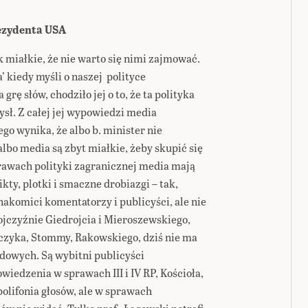
rezydenta USA
 miałkie, że nie warto się nimi zajmować.
’ kiedy myśli o naszej polityce
grę słów, chodziło jej o to, że ta polityka
mysł. Z całej jej wypowiedzi media
ego wynika, że albo b. minister nie
lbo media są zbyt miałkie, żeby skupić się
prawach polityki zagranicznej media mają
kty, plotki i smaczne drobiazgi – tak,
nakomici komentatorzy i publicyści, ale nie
czyźnie Giedrojcia i Mieroszewskiego,
zyka, Stommy, Rakowskiego, dziś nie ma
dowych. Są wybitni publicyści
owiedzenia w sprawach III i IV RP, Kościoła,
t polifonia głosów, ale w sprawach