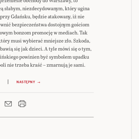
i przeniesie obchody do Warszawy, to
dcą słabym, niezdecydowanym, który ugina
ł przy Gdańsku, będzie atakowany, iż nie
apewnić bezpieczeństwa dostojnym gościom
ązkowym bonzom promocję w mediach. Tak
, który musi wybierać mniejsze zło. Szkoda,
awią się jak dzieci. A tyle mówi się o tym,
rlińskiego powinien być symbolem upadku
 nie trzeba kraść – zmarnują je sami.
|
NASTĘPNY →