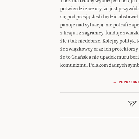
Tusk ma trudny wybór: jeśli ustąpi 
potwierdzi zarzuty, że jest przywó
się pod presją. Jeśli będzie obstawa
panuje nad sytuacją, nie potrafi z
z kraju i z zagranicy, funduje zwi
źle i tak niedobrze. Kolejny polityk
że związkowcy oraz ich protektorzy b
że to Gdańsk a nie upadek muru be
komunizmu. Polakom żadnych symboli
Nawigacja
← POPRZEDNI
wpisu