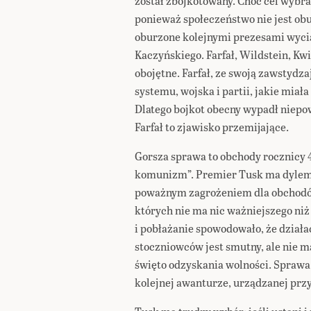
został zbojkotowany. Choć cel wybra
ponieważ społeczeństwo nie jest obu
oburzone kolejnymi prezesami wyci
Kaczyńskiego. Farfał, Wildstein, Kw
obojętne. Farfał, ze swoją zawstydza
systemu, wojska i partii, jakie miał
Dlatego bojkot obecny wypadł niepow
Farfał to zjawisko przemijające.
Gorsza sprawa to obchody rocznicy 4
komunizm”. Premier Tusk ma dyle
poważnym zagrożeniem dla obchodów 
których nie ma nic ważniejszego niż
i pobłażanie spowodowało, że działa
stoczniowców jest smutny, ale nie m
święto odzyskania wolności. Sprawa
kolejnej awanturze, urządzanej prz