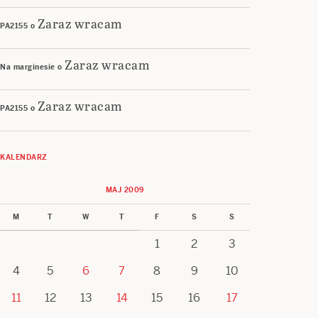
Zaraz wracam
PA2155
o
Zaraz wracam
Na marginesie
o
Zaraz wracam
PA2155
o
KALENDARZ
MAJ 2009
M
T
W
T
F
S
S
1
2
3
4
5
6
7
8
9
10
11
12
13
14
15
16
17