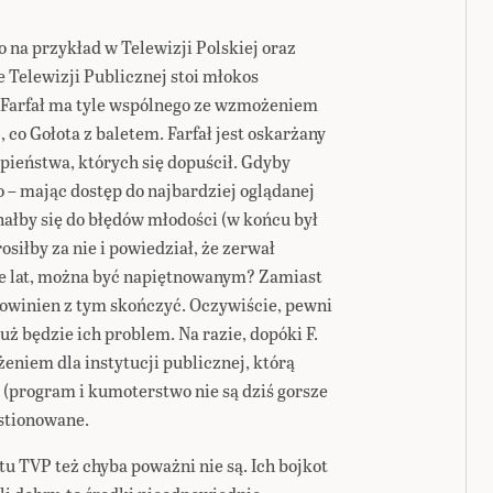
o na przykład w Telewizji Polskiej oraz
e Telewizji Publicznej stoi młokos
es Farfał ma tyle wspólnego ze wzmożeniem
o Gołota z baletem. Farfał jest oskarżany
pieństwa, których się dopuścił. Gdyby
 – mając dostęp do najbardziej oglądanej
nałby się do błędów młodości (w końcu był
osiłby za nie i powiedział, że zerwał
ile lat, można być napiętnowanym? Zamiast
powinien z tym skończyć. Oczywiście, pewni
już będzie ich problem. Na razie, dopóki F.
ążeniem dla instytucji publicznej, którą
e (program i kumoterstwo nie są dziś gorsze
stionowane.
tu TVP też chyba poważni nie są. Ich bojkot