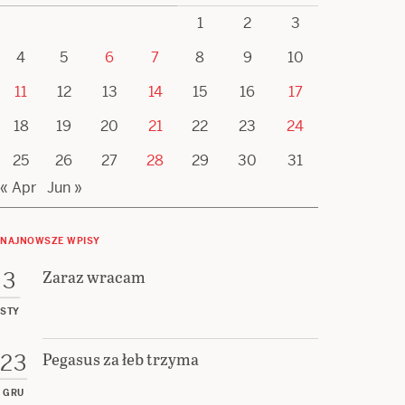
1
2
3
4
5
6
7
8
9
10
11
12
13
14
15
16
17
18
19
20
21
22
23
24
25
26
27
28
29
30
31
« Apr
Jun »
NAJNOWSZE WPISY
Zaraz wracam
3
STY
Pegasus za łeb trzyma
23
GRU