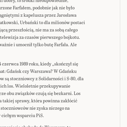
li dobry, to środki nieodpowiednie,
rzone Farfałem, podobnie jak nie było
ągniętymi z kapelusza przez Jarosława
iatkowski, Urbański to dla milionów postaci
jącą przeszłością, nie ma za sobą całego
a telewizja za czasów pierwszego bojkotu.
ażnie i umocnił tylko butę Farfała. Ale
 czerwca 1989 roku, kiedy „skończył się
mat: Gdańsk czy Warszawa? W Gdańsku
są stoczniowcy z Solidarności i S-80, dla
 ich los. Wieloletnie przekupywanie
cze obu związków czują się bezkarni. Los
a takiej sprawy, która powinna zakłócić
 stoczniowców nie zyska niczego na
y cichym wsparciu PiS.