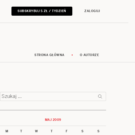
SUBSKRYBUJ 5 ZŁ / TYDZIEŃ
ZALOGUJ
STRONA GŁÓWNA
O AUTORZE
Szukaj:
MAJ 2009
M
T
W
T
F
S
S