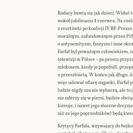
Rodacy bawią się jak dzieci. Widać t
wokół jubileuszu 4 czerwca. Na czel
z resztówki po koalicji IV RP. Prez
moralnym, zafundowanym przez PiS, c
o antysemityzm, faszyzm i inne okro
Farfał był poważnym człowiekiem, to
telewizji w Polsce – po prostu przyz
młokosem, kiedy je popełnił), przepr
z przeszłością. W końcu jak długo, 
więc udawać ofiarę nagonki, Farfał 
ludzie nigdy mu nie wybaczą, ale to 
nie uderzy się w piersi, będzie obci
kieruje, i nawet jego słuszne decyzj
niż za jego poprzedników) będą kwe
Krytycy Farfała, wzywający do bojko