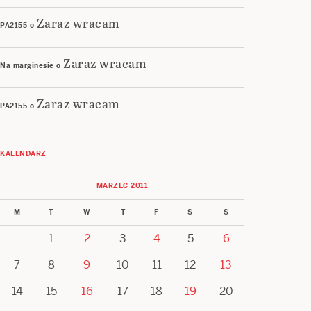
Zaraz wracam
PA2155
o
Zaraz wracam
Na marginesie
o
Zaraz wracam
PA2155
o
KALENDARZ
MARZEC 2011
M
T
W
T
F
S
S
1
2
3
4
5
6
7
8
9
10
11
12
13
14
15
16
17
18
19
20