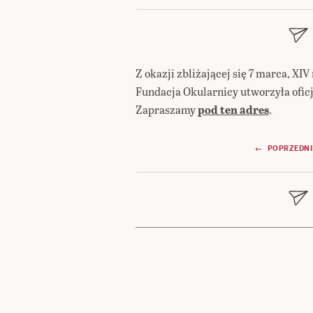
Z okazji zbliżającej się 7 marca, XI
Fundacja Okularnicy utworzyła oficj
Zapraszamy
pod ten adres
.
Nawigacja
← POPRZEDNI
wpisu