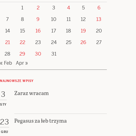
1
2
3
4
5
6
7
8
9
10
11
12
13
14
15
16
17
18
19
20
21
22
23
24
25
26
27
28
29
30
31
« Feb
Apr »
NAJNOWSZE WPISY
Zaraz wracam
3
STY
Pegasus za łeb trzyma
23
GRU