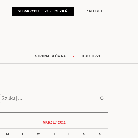
SUBSKRYBUJ 5 ZŁ / TYDZIEŃ
ZALOGUJ
STRONA GŁÓWNA
O AUTORZE
Szukaj:
MARZEC 2011
M
T
W
T
F
S
S