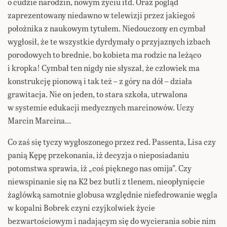
o cudzie narodzin, nowym życiu itd. Oraz pogląd
zaprezentowany niedawno w telewizji przez jakiegoś
położnika z naukowym tytułem. Niedouczony en cymbał
wygłosił, że te wszystkie dyrdymały o przyjaznych izbach
porodowych to brednie, bo kobieta ma rodzic na leżąco
i kropka! Cymbał ten nigdy nie słyszał, że człowiek ma
konstrukcję pionową i tak też – z góry na dół – działa
grawitacja. Nie on jeden, to stara szkoła, utrwalona
w systemie edukacji medycznych marcinowów. Uczy
Marcin Marcina…
Co zaś się tyczy wygłoszonego przez red. Passenta, Lisa czy
panią Kępę przekonania, iż decyzja o nieposiadaniu
potomstwa sprawia, iż „coś pięknego nas omija”. Czy
niewspinanie się na K2 bez butli z tlenem, nieopłynięcie
żaglówką samotnie globusa względnie niefedrowanie węgla
w kopalni Bobrek czyni czyjkolwiek życie
bezwartościowym i nadającym się do wycierania sobie nim