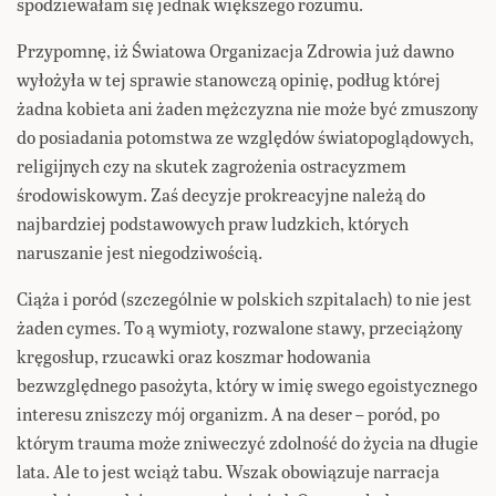
spodziewałam się jednak większego rozumu.
Przypomnę, iż Światowa Organizacja Zdrowia już dawno
wyłożyła w tej sprawie stanowczą opinię, podług której
żadna kobieta ani żaden mężczyzna nie może być zmuszony
do posiadania potomstwa ze względów światopoglądowych,
religijnych czy na skutek zagrożenia ostracyzmem
środowiskowym. Zaś decyzje prokreacyjne należą do
najbardziej podstawowych praw ludzkich, których
naruszanie jest niegodziwością.
Ciąża i poród (szczególnie w polskich szpitalach) to nie jest
żaden cymes. To ą wymioty, rozwalone stawy, przeciążony
kręgosłup, rzucawki oraz koszmar hodowania
bezwzględnego pasożyta, który w imię swego egoistycznego
interesu zniszczy mój organizm. A na deser – poród, po
którym trauma może zniweczyć zdolność do życia na długie
lata. Ale to jest wciąż tabu. Wszak obowiązuje narracja