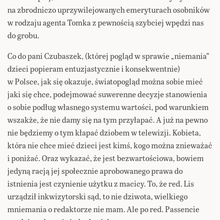
na zbrodniczo uprzywilejowanych emeryturach osobników
w rodzaju agenta Tomka z pewnością szybciej wpędzi nas
do grobu.
Co do pani Czubaszek, (której pogląd w sprawie „niemania”
dzieci popieram entuzjastycznie i konsekwentnie)
w Polsce, jak się okazuje, światopogląd można sobie mieć
jaki się chce, podejmować suwerenne decyzje stanowienia
o sobie podług własnego systemu wartości, pod warunkiem
wszakże, że nie damy się na tym przyłapać. A już na pewno
nie będziemy o tym kłapać dziobem w telewizji. Kobieta,
która nie chce mieć dzieci jest kimś, kogo można znieważać
i poniżać. Oraz wykazać, że jest bezwartościowa, bowiem
jedyną racją jej społecznie aprobowanego prawa do
istnienia jest czynienie użytku z macicy. To, że red. Lis
urządził inkwizytorski sąd, to nie dziwota, wielkiego
mniemania o redaktorze nie mam. Ale po red. Passencie