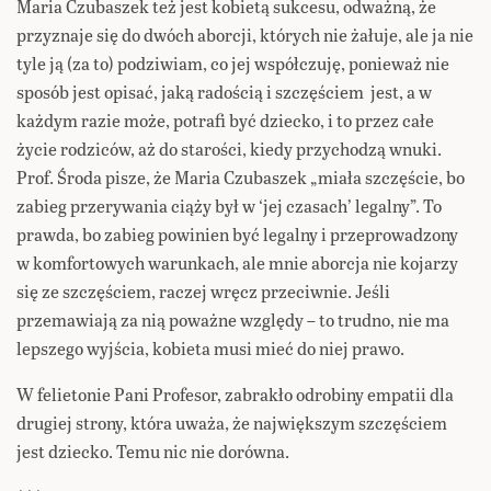
Maria Czubaszek też jest kobietą sukcesu, odważną, że
przyznaje się do dwóch aborcji, których nie żałuje, ale ja nie
tyle ją (za to) podziwiam, co jej współczuję, ponieważ nie
sposób jest opisać, jaką radością i szczęściem jest, a w
każdym razie może, potrafi być dziecko, i to przez całe
życie rodziców, aż do starości, kiedy przychodzą wnuki.
Prof. Środa pisze, że Maria Czubaszek „miała szczęście, bo
zabieg przerywania ciąży był w ‘jej czasach’ legalny”. To
prawda, bo zabieg powinien być legalny i przeprowadzony
w komfortowych warunkach, ale mnie aborcja nie kojarzy
się ze szczęściem, raczej wręcz przeciwnie. Jeśli
przemawiają za nią poważne względy – to trudno, nie ma
lepszego wyjścia, kobieta musi mieć do niej prawo.
W felietonie Pani Profesor, zabrakło odrobiny empatii dla
drugiej strony, która uważa, że największym szczęściem
jest dziecko. Temu nic nie dorówna.