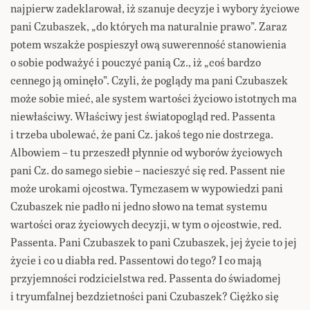
najpierw zadeklarował, iż szanuje decyzje i wybory życiowe
pani Czubaszek, „do których ma naturalnie prawo”. Zaraz
potem wszakże pospieszył ową suwerenność stanowienia
o sobie podważyć i pouczyć panią Cz., iż „coś bardzo
cennego ją ominęło”. Czyli, że poglądy ma pani Czubaszek
może sobie mieć, ale system wartości życiowo istotnych ma
niewłaściwy. Właściwy jest światopogląd red. Passenta
i trzeba ubolewać, że pani Cz. jakoś tego nie dostrzega.
Albowiem – tu przeszedł płynnie od wyborów życiowych
pani Cz. do samego siebie – nacieszyć się red. Passent nie
może urokami ojcostwa. Tymczasem w wypowiedzi pani
Czubaszek nie padło ni jedno słowo na temat systemu
wartości oraz życiowych decyzji, w tym o ojcostwie, red.
Passenta. Pani Czubaszek to pani Czubaszek, jej życie to jej
życie i co u diabła red. Passentowi do tego? I co mają
przyjemności rodzicielstwa red. Passenta do świadomej
i tryumfalnej bezdzietności pani Czubaszek? Ciężko się