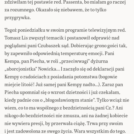
zdziwiłam tej postawie red. Passenta, bo miałam go raczej
za rozumnego. Okazało się niebawem, że to tylko
przygrywka.
Tegoż poniedziałku w swoim programie telewizyjnym red.
Tomasz Lis zwęszył temacik i postanowił odprawić nad
poglądami pani Czubaszek sąd. Dobierając grono gości tak,
by zapewniło odpowiednią temperaturę emocji. Pani
Kempa, pan Piecha, w roli „przeciwwagi” dyżurna
„aborcjonistka” Nowicka… I zaczęło się od deklaracji pani
Kempy o radościach z posiadania potomstwa (bogowie
miejcie litość! Już samej pani Kempy nadto…). Zaraz pan
Piecha upomniał się o wzrost dzietności i już czekałam,
kiedy padnie cos o „błogosławionym stanie”. Tylko wciąż nie
wiem, co to ma wspólnego z bezdzietnością pani Cz.? Ani
nikogo do bezdzietności nie zmusza, ani na żadnej kobiecie
nie wywiera presji, by przerwała ciążę. Trwa przy swoim
i jest zadowolona ze swego życia. Wara wszystkim do tego.