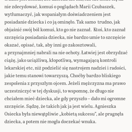
nie zdecydować, komuś o poglądach Marii Czubaszek,
wytłumaczyć, jak wspaniałym doświadczeniem jest
posiadanie dziecka i co ją ominęło. Tak samo trudno, jak
objaśnić swój ból komuś, kto go nie zaznał. Ktoś, kto zaznał
szczęścia posiadania dziecka, nie bardzo umie to szczęście
okazać, opisać, tak, aby inni go zakosztowali,
a przynajmniej nabrali na nie ochoty. Łatwiej jest obrzydzać
ciążę, jako uciążliwą, kłopotliwą, wymagającą kontroli
lekarskiej etc, niż podzielić się nastrojem nadziei i radości,
jakie temu stanowi towarzyszą. Choćby bardzo bliskiego
zespolenia z przyszłym ojcem. Jeżeli mężczyzna ma prawo
uczestniczyć w tej dyskusji, to wspomnę, że długo nie
chciałem mieć dziecka, ale gdy przyszło – dało mi ogromne
szczęście. Sądzę, że takich jak ja jest wielu. Agnieszka
Osiecka była niewątpliwie „kobietą sukcesu”, ale pragnęła
dziecka, a potem nie mogła doczekać wnuka.