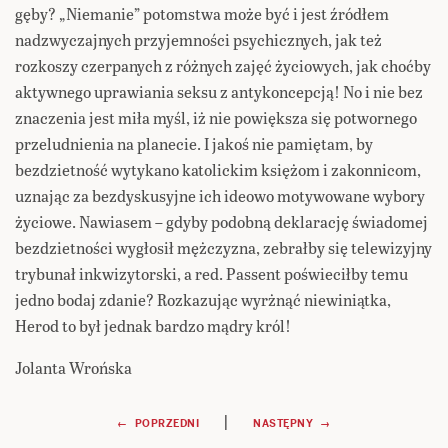
gęby? „Niemanie” potomstwa może być i jest źródłem
nadzwyczajnych przyjemności psychicznych, jak też
rozkoszy czerpanych z różnych zajęć życiowych, jak choćby
aktywnego uprawiania seksu z antykoncepcją! No i nie bez
znaczenia jest miła myśl, iż nie powiększa się potwornego
przeludnienia na planecie. I jakoś nie pamiętam, by
bezdzietność wytykano katolickim księżom i zakonnicom,
uznając za bezdyskusyjne ich ideowo motywowane wybory
życiowe. Nawiasem – gdyby podobną deklarację świadomej
bezdzietności wygłosił mężczyzna, zebrałby się telewizyjny
trybunał inkwizytorski, a red. Passent poświeciłby temu
jedno bodaj zdanie? Rozkazując wyrżnąć niewiniątka,
Herod to był jednak bardzo mądry król!
Jolanta Wrońska
Nawigacja
|
← POPRZEDNI
NASTĘPNY →