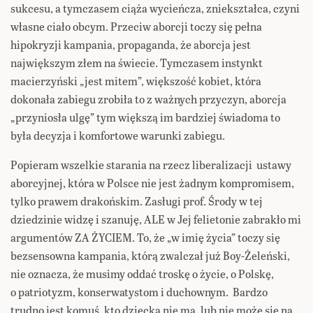
sukcesu, a tymczasem ciąża wycieńcza, zniekształca, czyni
własne ciało obcym. Przeciw aborcji toczy się pełna
hipokryzji kampania, propaganda, że aborcja jest
największym złem na świecie. Tymczasem instynkt
macierzyński „jest mitem”, większość kobiet, która
dokonała zabiegu zrobiła to z ważnych przyczyn, aborcja
„przyniosła ulgę” tym większą im bardziej świadoma to
była decyzja i komfortowe warunki zabiegu.
Popieram wszelkie starania na rzecz liberalizacji ustawy
aborcyjnej, która w Polsce nie jest żadnym kompromisem,
tylko prawem drakońskim. Zasługi prof. Środy w tej
dziedzinie widzę i szanuję, ALE w Jej felietonie zabrakło mi
argumentów ZA ŻYCIEM. To, że „w imię życia” toczy się
bezsensowna kampania, którą zwalczał już Boy-Żeleński,
nie oznacza, że musimy oddać troskę o życie, o Polskę,
o patriotyzm, konserwatystom i duchownym. Bardzo
trudno jest komuś, kto dziecka nie ma, lub nie może się na