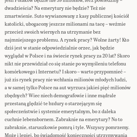
dwadzieścia? Na emerytury nie będzie? Też nie
zmartwienie. Suto wywianowany z kasy publicznej kościół
katolicki, ubogacony jeszcze milionami na tacę – weźmie
przecież swoich wiernych na utrzymanie bez
najmniejszego problemu. A rynek pracy? Wolne żarty! Kto
dziś jest w stanie odpowiedzialnie orzec, jak będzie
wyglądał w Polsce i na świecie rynek pracy za 20 lat? Skoro
nikt nie przewidział co się stanie po wymyśleniu telefonu
komórkowego i Internetu? I skoro – warto przypomnieć –
już zis rynek pracy nie wchłania milionów młodych ludzi,
a w samej tylko Polsce na aut wyrzuca jakieś pięć milionów
zbędnych? Wiec niech demografowie i inne mądrale
przestaną ględzić te bzdury o starzejącym się
społeczeństwie i systemie emerytalnym, bo z daleka
cuchnie lebensbornem. Zabraknie na emerytury? No to
zabraknie, staruszkowie pomrą i tyle. Wszyscy pomrzemy.
Może i lepiej, bo świadomość konieczności utrzymywania