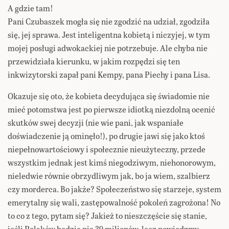
A gdzie tam!
Pani Czubaszek mogła się nie zgodzić na udział, zgodziła
się, jej sprawa. Jest inteligentna kobietą i niczyjej, w tym
mojej posługi adwokackiej nie potrzebuje. Ale chyba nie
przewidziała kierunku, w jakim rozpędzi się ten
inkwizytorski zapał pani Kempy, pana Piechy i pana Lisa.
Okazuje się oto, że kobieta decydująca się świadomie nie
mieć potomstwa jest po pierwsze idiotką niezdolną ocenić
skutków swej decyzji (nie wie pani, jak wspaniałe
doświadczenie ją ominęło!), po drugie jawi się jako ktoś
niepełnowartościowy i społecznie nieużyteczny, przede
wszystkim jednak jest kimś niegodziwym, niehonorowym,
nieledwie równie obrzydliwym jak, bo ja wiem, szalbierz
czy morderca. Bo jakże? Społeczeństwo się starzeje, system
emerytalny się wali, zastępowalność pokoleń zagrożona! No
to co z tego, pytam się? Jakież to nieszczęście się stanie,
jeśli Polaków będzie nie 39 milionów, lecz powiedzmy –