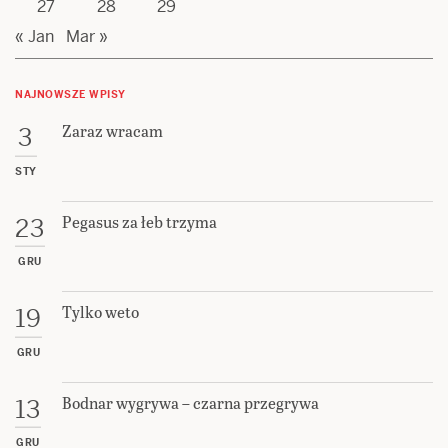
27
28
29
« Jan
Mar »
NAJNOWSZE WPISY
Zaraz wracam
3
STY
Pegasus za łeb trzyma
23
GRU
Tylko weto
19
GRU
Bodnar wygrywa – czarna przegrywa
13
GRU