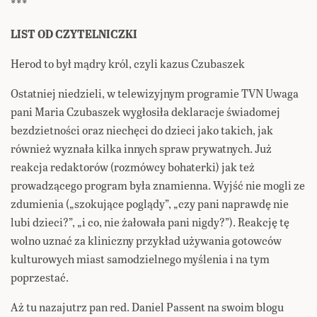
***
LIST OD CZYTELNICZKI
Herod to był mądry król, czyli kazus Czubaszek
Ostatniej niedzieli, w telewizyjnym programie TVN Uwaga
pani Maria Czubaszek wygłosiła deklaracje świadomej
bezdzietności oraz niechęci do dzieci jako takich, jak
również wyznała kilka innych spraw prywatnych. Już
reakcja redaktorów (rozmówcy bohaterki) jak też
prowadzącego program była znamienna. Wyjść nie mogli ze
zdumienia („szokujące poglądy”, „czy pani naprawdę nie
lubi dzieci?”, „i co, nie żałowała pani nigdy?”). Reakcję tę
wolno uznać za kliniczny przykład używania gotowców
kulturowych miast samodzielnego myślenia i na tym
poprzestać.
Aż tu nazajutrz pan red. Daniel Passent na swoim blogu