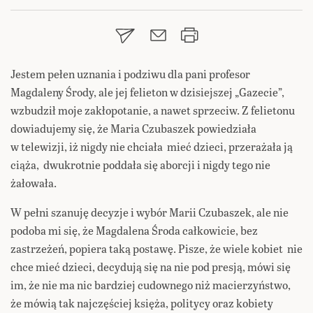
Jestem pełen uznania i podziwu dla pani profesor
Magdaleny Środy, ale jej felieton w dzisiejszej „Gazecie”,
wzbudził moje zakłopotanie, a nawet sprzeciw. Z felietonu
dowiadujemy się, że Maria Czubaszek powiedziała
w telewizji, iż nigdy nie chciała mieć dzieci, przerażała ją
ciąża, dwukrotnie poddała się aborcji i nigdy tego nie
żałowała.
W pełni szanuję decyzje i wybór Marii Czubaszek, ale nie
podoba mi się, że Magdalena Środa całkowicie, bez
zastrzeżeń, popiera taką postawę. Pisze, że wiele kobiet nie
chce mieć dzieci, decydują się na nie pod presją, mówi się
im, że nie ma nic bardziej cudownego niż macierzyństwo,
że mówią tak najczęściej księża, politycy oraz kobiety