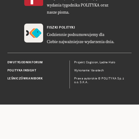
wydania tygodnika POLITYKA oraz
nasze pisma.
FISZKI POLITYKI
Codziennie podsumowujemy dla
Ciebie najważniejsze wydarzenia dnia.
DWUTYGODNIK FORUM
Projekt:
Cogision
,
Ładne Halo
POLITYKA INSIGHT
Wykonanie: Vavatech
LEŚNICZÓWKA NIBORK
Prawa autorskie © POLITYKA Sp. z
o.o. S.K.A.