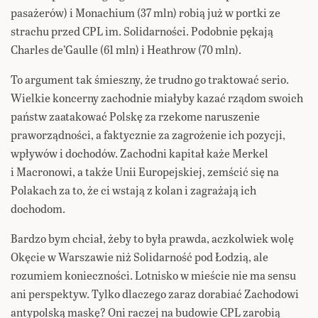
pasażerów) i Monachium (37 mln) robią już w portki ze
strachu przed CPL im. Solidarności. Podobnie pękają
Charles de’Gaulle (61 mln) i Heathrow (70 mln).
To argument tak śmieszny, że trudno go traktować serio.
Wielkie koncerny zachodnie miałyby kazać rządom swoich
państw zaatakować Polskę za rzekome naruszenie
praworządności, a faktycznie za zagrożenie ich pozycji,
wpływów i dochodów. Zachodni kapitał każe Merkel
i Macronowi, a także Unii Europejskiej, zemścić się na
Polakach za to, że ci wstają z kolan i zagrażają ich
dochodom.
Bardzo bym chciał, żeby to była prawda, aczkolwiek wolę
Okęcie w Warszawie niż Solidarność pod Łodzią, ale
rozumiem konieczności. Lotnisko w mieście nie ma sensu
ani perspektyw. Tylko dlaczego zaraz dorabiać Zachodowi
antypolską maskę? Oni raczej na budowie CPL zarobią