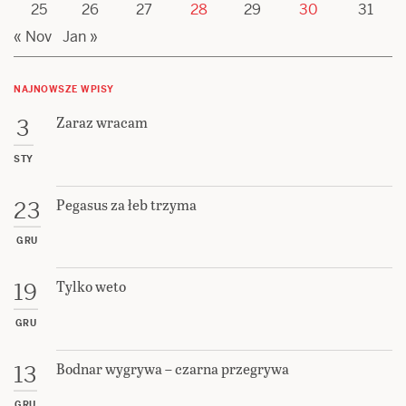
25
26
27
28
29
30
31
« Nov
Jan »
NAJNOWSZE WPISY
Zaraz wracam
3
STY
Pegasus za łeb trzyma
23
GRU
Tylko weto
19
GRU
Bodnar wygrywa – czarna przegrywa
13
GRU