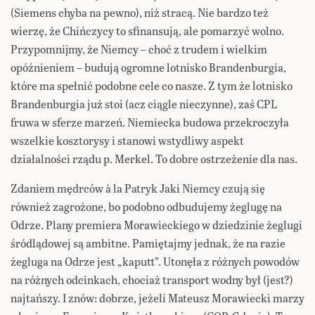
(Siemens chyba na pewno), niż stracą. Nie bardzo też
wierzę, że Chińczycy to sfinansują, ale pomarzyć wolno.
Przypomnijmy, że Niemcy – choć z trudem i wielkim
opóźnieniem – budują ogromne lotnisko Brandenburgia,
które ma spełnić podobne cele co nasze. Z tym że lotnisko
Brandenburgia już stoi (acz ciągle nieczynne), zaś CPL
fruwa w sferze marzeń. Niemiecka budowa przekroczyła
wszelkie kosztorysy i stanowi wstydliwy aspekt
działalności rządu p. Merkel. To dobre ostrzeżenie dla nas.
Zdaniem mędrców à la Patryk Jaki Niemcy czują się
również zagrożone, bo podobno odbudujemy żeglugę na
Odrze. Plany premiera Morawieckiego w dziedzinie żeglugi
śródlądowej są ambitne. Pamiętajmy jednak, że na razie
żegluga na Odrze jest „kaputt”. Utonęła z różnych powodów
na różnych odcinkach, chociaż transport wodny był (jest?)
najtańszy. I znów: dobrze, jeżeli Mateusz Morawiecki marzy