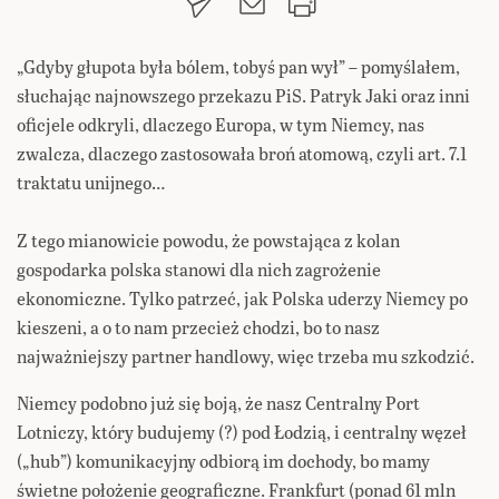
„Gdyby głupota była bólem, tobyś pan wył” – pomyślałem,
słuchając najnowszego przekazu PiS. Patryk Jaki oraz inni
oficjele odkryli, dlaczego Europa, w tym Niemcy, nas
zwalcza, dlaczego zastosowała broń atomową, czyli art. 7.1
traktatu unijnego…
Z tego mianowicie powodu, że powstająca z kolan
gospodarka polska stanowi dla nich zagrożenie
ekonomiczne. Tylko patrzeć, jak Polska uderzy Niemcy po
kieszeni, a o to nam przecież chodzi, bo to nasz
najważniejszy partner handlowy, więc trzeba mu szkodzić.
Niemcy podobno już się boją, że nasz Centralny Port
Lotniczy, który budujemy (?) pod Łodzią, i centralny węzeł
(„hub”) komunikacyjny odbiorą im dochody, bo mamy
świetne położenie geograficzne. Frankfurt (ponad 61 mln