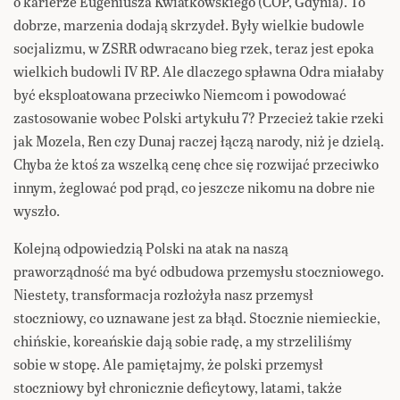
o karierze Eugeniusza Kwiatkowskiego (COP, Gdynia). To
dobrze, marzenia dodają skrzydeł. Były wielkie budowle
socjalizmu, w ZSRR odwracano bieg rzek, teraz jest epoka
wielkich budowli IV RP. Ale dlaczego spławna Odra miałaby
być eksploatowana przeciwko Niemcom i powodować
zastosowanie wobec Polski artykułu 7? Przecież takie rzeki
jak Mozela, Ren czy Dunaj raczej łączą narody, niż je dzielą.
Chyba że ktoś za wszelką cenę chce się rozwijać przeciwko
innym, żeglować pod prąd, co jeszcze nikomu na dobre nie
wyszło.
Kolejną odpowiedzią Polski na atak na naszą
praworządność ma być odbudowa przemysłu stoczniowego.
Niestety, transformacja rozłożyła nasz przemysł
stoczniowy, co uznawane jest za błąd. Stocznie niemieckie,
chińskie, koreańskie dają sobie radę, a my strzeliliśmy
sobie w stopę. Ale pamiętajmy, że polski przemysł
stoczniowy był chronicznie deficytowy, latami, także