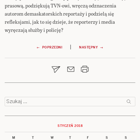
prasową, podziękują TVN-owi, wręczą odznaczenia
autorom demaskatorskich reportaży i podzielą się
refleksjami, jak to się dzieje, że reporterzy i media
wyręczają służby i policję?
Nawigacja
|
← POPRZEDNI
NASTĘPNY →
wpisu
Szukaj:
STYCZEŃ 2018
M
T
W
T
F
S
S