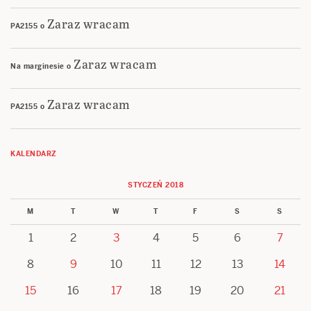
Zaraz wracam
PA2155
o
Zaraz wracam
Na marginesie
o
Zaraz wracam
PA2155
o
KALENDARZ
STYCZEŃ 2018
M
T
W
T
F
S
S
1
2
3
4
5
6
7
8
9
10
11
12
13
14
15
16
17
18
19
20
21