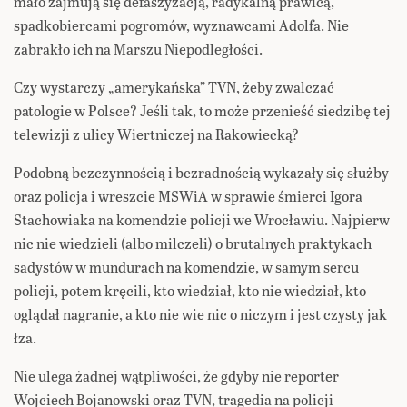
mało zajmują się defaszyzacją, radykalną prawicą,
spadkobiercami pogromów, wyznawcami Adolfa. Nie
zabrakło ich na Marszu Niepodległości.
Czy wystarczy „amerykańska” TVN, żeby zwalczać
patologie w Polsce? Jeśli tak, to może przenieść siedzibę tej
telewizji z ulicy Wiertniczej na Rakowiecką?
Podobną bezczynnością i bezradnością wykazały się służby
oraz policja i wreszcie MSWiA w sprawie śmierci Igora
Stachowiaka na komendzie policji we Wrocławiu. Najpierw
nic nie wiedzieli (albo milczeli) o brutalnych praktykach
sadystów w mundurach na komendzie, w samym sercu
policji, potem kręcili, kto wiedział, kto nie wiedział, kto
oglądał nagranie, a kto nie wie nic o niczym i jest czysty jak
łza.
Nie ulega żadnej wątpliwości, że gdyby nie reporter
Wojciech Bojanowski oraz TVN, tragedia na policji