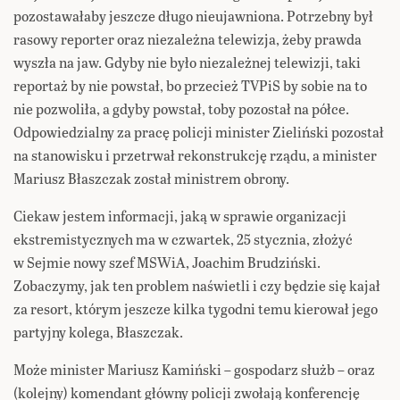
pozostawałaby jeszcze długo nieujawniona. Potrzebny był
rasowy reporter oraz niezależna telewizja, żeby prawda
wyszła na jaw. Gdyby nie było niezależnej telewizji, taki
reportaż by nie powstał, bo przecież TVPiS by sobie na to
nie pozwoliła, a gdyby powstał, toby pozostał na półce.
Odpowiedzialny za pracę policji minister Zieliński pozostał
na stanowisku i przetrwał rekonstrukcję rządu, a minister
Mariusz Błaszczak został ministrem obrony.
Ciekaw jestem informacji, jaką w sprawie organizacji
ekstremistycznych ma w czwartek, 25 stycznia, złożyć
w Sejmie nowy szef MSWiA, Joachim Brudziński.
Zobaczymy, jak ten problem naświetli i czy będzie się kajał
za resort, którym jeszcze kilka tygodni temu kierował jego
partyjny kolega, Błaszczak.
Może minister Mariusz Kamiński – gospodarz służb – oraz
(kolejny) komendant główny policji zwołają konferencję