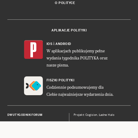
O POLITYCE
APLIKACJE POLITYKI
i
IOS
ANDROID
W aplikacjach publikujemy pełne
wydania tygodnika POLITYKA oraz
nasze pisma.
FISZKI POLITYKI
Codziennie podsumowujemy dla
Ciebie najważniejsze wydarzenia dnia.
DWUTYGODNIK FORUM
Projekt:
Cogision
,
Ładne Halo
POLITYKA INSIGHT
Wykonanie: Vavatech
LEŚNICZÓWKA NIBORK
Prawa autorskie © POLITYKA Sp. z
o.o. S.K.A.