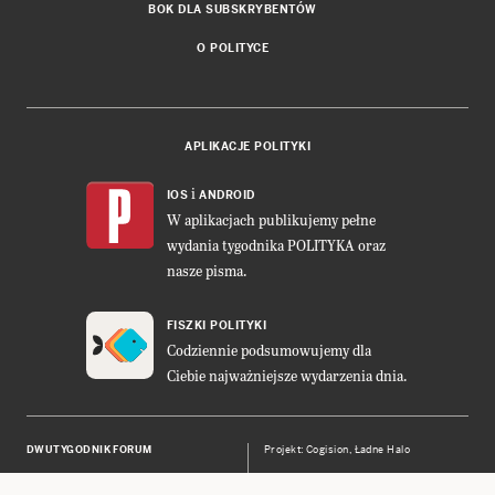
BOK DLA SUBSKRYBENTÓW
O POLITYCE
APLIKACJE POLITYKI
i
IOS
ANDROID
W aplikacjach publikujemy pełne
wydania tygodnika POLITYKA oraz
nasze pisma.
FISZKI POLITYKI
Codziennie podsumowujemy dla
Ciebie najważniejsze wydarzenia dnia.
DWUTYGODNIK FORUM
Projekt:
Cogision
,
Ładne Halo
POLITYKA INSIGHT
Wykonanie: Vavatech