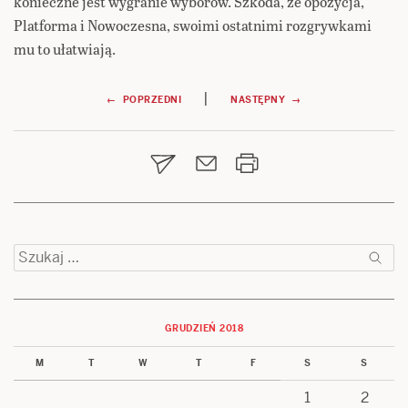
konieczne jest wygranie wyborów. Szkoda, że opozycja,
Platforma i Nowoczesna, swoimi ostatnimi rozgrywkami
mu to ułatwiają.
Nawigacja
|
← POPRZEDNI
NASTĘPNY →
wpisu
Szukaj:
GRUDZIEŃ 2018
M
T
W
T
F
S
S
1
2