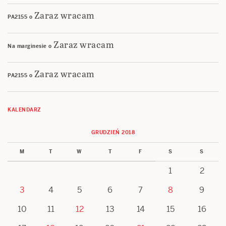
Zaraz wracam
PA2155
o
Zaraz wracam
Na marginesie
o
Zaraz wracam
PA2155
o
KALENDARZ
GRUDZIEŃ 2018
M
T
W
T
F
S
S
1
2
3
4
5
6
7
8
9
10
11
12
13
14
15
16