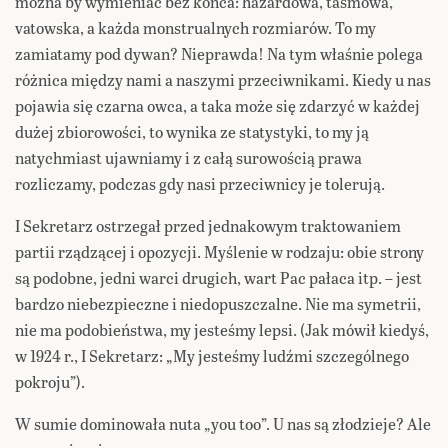
można by wymieniać bez końca: hazardowa, taśmowa,
vatowska, a każda monstrualnych rozmiarów. To my
zamiatamy pod dywan? Nieprawda! Na tym właśnie polega
różnica między nami a naszymi przeciwnikami. Kiedy u nas
pojawia się czarna owca, a taka może się zdarzyć w każdej
dużej zbiorowości, to wynika ze statystyki, to my ją
natychmiast ujawniamy i z całą surowością prawa
rozliczamy, podczas gdy nasi przeciwnicy je tolerują.
I Sekretarz ostrzegał przed jednakowym traktowaniem
partii rządzącej i opozycji. Myślenie w rodzaju: obie strony
są podobne, jedni warci drugich, wart Pac pałaca itp. – jest
bardzo niebezpieczne i niedopuszczalne. Nie ma symetrii,
nie ma podobieństwa, my jesteśmy lepsi. (Jak mówił kiedyś,
w 1924 r., I Sekretarz: „My jesteśmy ludźmi szczególnego
pokroju”).
W sumie dominowała nuta „you too”. U nas są złodzieje? Ale