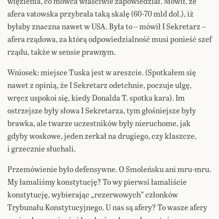
więzienia, co mówca właściwie zapowiedział. Mówił, że
afera vatowska przybrała taką skalę (60-70 mld dol.), iż
byłaby znaczna nawet w USA. Była to – mówił I Sekretarz –
afera rządowa, za którą odpowiedzialność musi ponieść szef
rządu, także w sensie prawnym.
Wniosek: miejsce Tuska jest w areszcie. (Spotkałem się
nawet z opinią, że I Sekretarz odetchnie, poczuje ulgę,
wręcz uspokoi się, kiedy Donalda T. spotka kara). Im
ostrzejsze były słowa I Sekretarza, tym głośniejsze były
brawka, ale twarze uczestników były nieruchome, jak
gdyby woskowe, jeden zerkał na drugiego, czy klaszcze,
i grzecznie słuchali.
Przemówienie było defensywne. O Smoleńsku ani mru-mru.
My łamaliśmy konstytucję? To wy pierwsi łamaliście
konstytucję, wybierając „rezerwowych” członków
Trybunału Konstytucyjnego. U nas są afery? To wasze afery