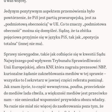
u was więcej.
Jedynym pozytywnym aspektem przemówienia było
powtórzenie, że PiS jest partią proeuropejską, jest za
„podmiotową obecnością” w UE. Co to znaczy „podmiotowa
obecność” można się domyśleć. Sądzę, że ta zbitka
pojęciowa przyjmie się w języku PiS, tak jak „opozycja
totalna” (innej nie ma).
Sprawy niewygodne, takie jak cofnięcie się w kwestii Sądu
Najwyższego pod wpływem Trybunału Sprawiedliwości
Unii Europejskiej, afera KNF, która zagraża prezesowi NBP,
kuriozalne żądanie zakneblowania mediów w tej sprawie –
wszystko to I sekretarz w jawnej części referatu pominął.
Jak znam życie, to część wewnętrzna, poufna, przecieknie
do mediów lada chwila, a większość mediów jest przeciwko
nam – nie omieszkał wspomnieć przywódca obozu władzy.
Na razie nie miał nic więcej do zaoferowania poza tym, że