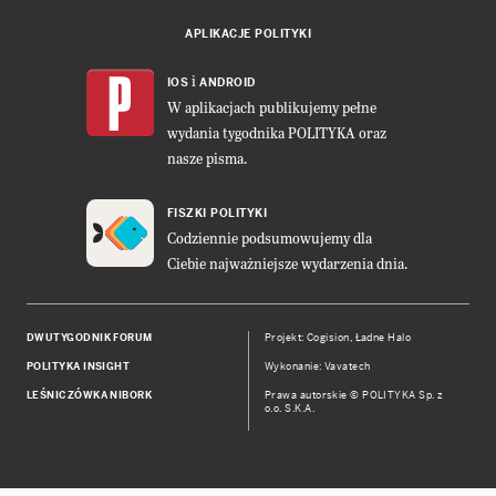
APLIKACJE POLITYKI
i
IOS
ANDROID
W aplikacjach publikujemy pełne
wydania tygodnika POLITYKA oraz
nasze pisma.
FISZKI POLITYKI
Codziennie podsumowujemy dla
Ciebie najważniejsze wydarzenia dnia.
DWUTYGODNIK FORUM
Projekt:
Cogision
,
Ładne Halo
POLITYKA INSIGHT
Wykonanie: Vavatech
LEŚNICZÓWKA NIBORK
Prawa autorskie © POLITYKA Sp. z
o.o. S.K.A.