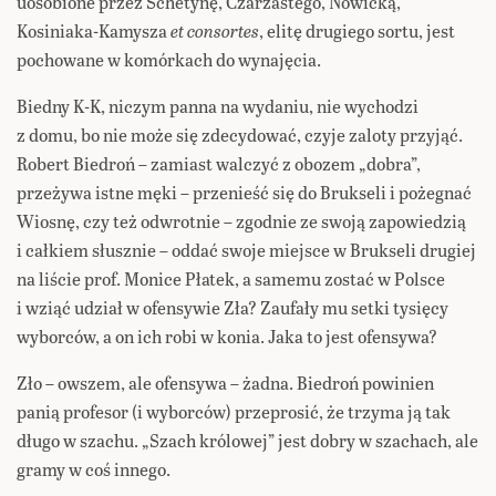
uosobione przez Schetynę, Czarzastego, Nowicką,
Kosiniaka-Kamysza
et consortes
, elitę drugiego sortu, jest
pochowane w komórkach do wynajęcia.
Biedny K-K, niczym panna na wydaniu, nie wychodzi
z domu, bo nie może się zdecydować, czyje zaloty przyjąć.
Robert Biedroń – zamiast walczyć z obozem „dobra”,
przeżywa istne męki – przenieść się do Brukseli i pożegnać
Wiosnę, czy też odwrotnie – zgodnie ze swoją zapowiedzią
i całkiem słusznie – oddać swoje miejsce w Brukseli drugiej
na liście prof. Monice Płatek, a samemu zostać w Polsce
i wziąć udział w ofensywie Zła? Zaufały mu setki tysięcy
wyborców, a on ich robi w konia. Jaka to jest ofensywa?
Zło – owszem, ale ofensywa – żadna. Biedroń powinien
panią profesor (i wyborców) przeprosić, że trzyma ją tak
długo w szachu. „Szach królowej” jest dobry w szachach, ale
gramy w coś innego.