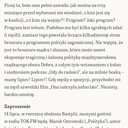
Piszę to, bom sam pełen zawodu: jak można na trzy
miesiące przed wyborami nie wiedzieć, z kim jest się
w koalicji, a z kim się wojuje?! Program? Jaki program?
Program
last minute
. Podobno ma być kilka zgrabnych zdań
(i myśli), zamiast tego powstała licząca kilkadziesiąt stron
broszura z programem polityki zagranicznej. Nie wątpię, że
jest to broszura mądra i słuszna, która może nawet
eksponuje tragiczną i żałosną politykę międzynarodową
rządzącego obozu Dobra, z całym tym wstawaniem z kolan
i siedzeniem podczas „Ody do radości”, ale na miłość boską –
mamy lipiec! Lipiec!! Gdy myślę o opozycji, przychodzi mi
na myśl szwedzki film „Ona tańczyła jedno lato”. Niestety,
bardzo smutny.
Zaproszenie
14 lipca, w rocznicę obalenia Bastylii, naszymi gośćmi
w radiu TOK FM będą: Marek Ostrowski („Polityka”), autor