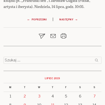
książki pt. „Francuski sen”, i Jarosław Gugała (Polsat,
artysta i iberysta). Niedziela, 14 lipca, godz. 10:05.
Nawigacja
|
← POPRZEDNI
NASTĘPNY →
wpisu
Szukaj:
LIPIEC 2019
M
T
W
T
F
S
S
1
2
3
4
5
6
7