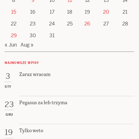
8
9
10
11
12
13
14
15
16
17
18
19
20
21
22
23
24
25
26
27
28
29
30
31
« Jun
Aug »
NAJNOWSZE WPISY
Zaraz wracam
3
STY
Pegasus za łeb trzyma
23
GRU
Tylko weto
19