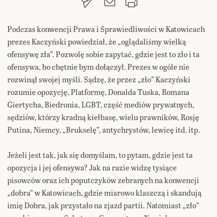
Podczas konwencji Prawa i Sprawiedliwości w Katowicach
prezes Kaczyński powiedział, że „oglądaliśmy wielką
ofensywę zła”. Pozwolę sobie zapytać, gdzie jest to zło i ta
ofensywa, bo chętnie bym dołączył. Prezes w ogóle nie
rozwinął swojej myśli. Sądzę, że przez „zło” Kaczyński
rozumie opozycję, Platformę, Donalda Tuska, Romana
Giertycha, Biedronia, LGBT, część mediów prywatnych,
sędziów, którzy kradną kiełbasę, wielu prawników, Rosję
Putina, Niemcy, „Brukselę”, antychrystów, lewicę itd. itp.
Jeżeli jest tak, jak się domyślam, to pytam, gdzie jest ta
opozycja i jej ofensywa? Jak na razie widzę tysiące
pisowców oraz ich poputczyków zebranych na konwencji
„dobra” w Katowicach, gdzie miarowo klaszczą i skandują
imię Dobra, jak przystało na zjazd partii. Natomiast „zło”