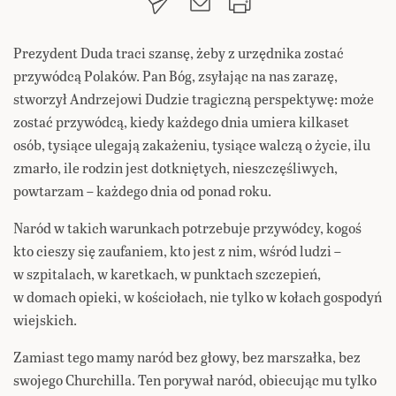
Prezydent Duda traci szansę, żeby z urzędnika zostać
przywódcą Polaków. Pan Bóg, zsyłając na nas zarazę,
stworzył Andrzejowi Dudzie tragiczną perspektywę: może
zostać przywódcą, kiedy każdego dnia umiera kilkaset
osób, tysiące ulegają zakażeniu, tysiące walczą o życie, ilu
zmarło, ile rodzin jest dotkniętych, nieszczęśliwych,
powtarzam – każdego dnia od ponad roku.
Naród w takich warunkach potrzebuje przywódcy, kogoś
kto cieszy się zaufaniem, kto jest z nim, wśród ludzi –
w szpitalach, w karetkach, w punktach szczepień,
w domach opieki, w kościołach, nie tylko w kołach gospodyń
wiejskich.
Zamiast tego mamy naród bez głowy, bez marszałka, bez
swojego Churchilla. Ten porywał naród, obiecując mu tylko