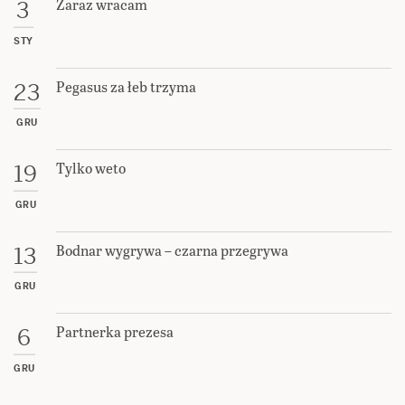
Zaraz wracam
3
STY
Pegasus za łeb trzyma
23
GRU
Tylko weto
19
GRU
Bodnar wygrywa – czarna przegrywa
13
GRU
Partnerka prezesa
6
GRU