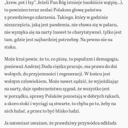
„krew, pot i łzy”. Jeżeli Pan Bóg istnieje (osobiście wątpię…),
to powinien teraz zesłać Polakom głowę państwa
z prawdziwego zdarzenia. Takiego, który w godzinie
nieszczęścia, jaką jest pandemia, nie chowa się w pałacu,
nie wymyka się na narty (nawet te charytatywne), tylko jest
tam, gdzie jest najbardziej potrzebny. Na pewno nie na
stoku.
Może ktoś powie, że to, co piszę, to populizm i demagogia,
ponieważ Andrzej Duda ciężko pracuje, ma prawo do dni
wolnych, do przyjemności i regeneracji. W końcu jest
wolnym człowiekiem. Może nawet sądzić, że wyjeżdżając
na narty, daje społeczeństwu sygnał, że wszystko jest
w porządku, sprawy Polaków pozostają w dobrych rękach,
a skoro stoki i wyciągi są otwarte, to chyba po to, żeby na
nich hulać, a przez to być blisko ludzi.
Ja natomiast uważam, że prawdziwy przywódca odkłada