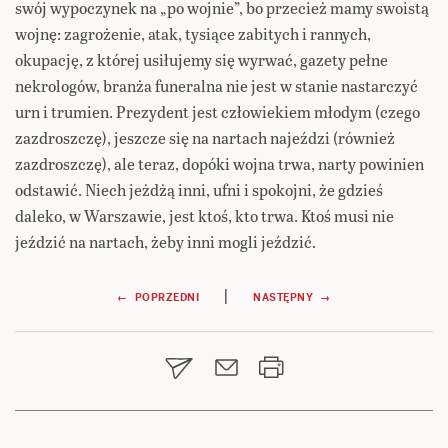
swój wypoczynek na „po wojnie”, bo przecież mamy swoistą
wojnę: zagrożenie, atak, tysiące zabitych i rannych,
okupację, z której usiłujemy się wyrwać, gazety pełne
nekrologów, branża funeralna nie jest w stanie nastarczyć
urn i trumien. Prezydent jest człowiekiem młodym (czego
zazdroszczę), jeszcze się na nartach najeździ (również
zazdroszczę), ale teraz, dopóki wojna trwa, narty powinien
odstawić. Niech jeżdżą inni, ufni i spokojni, że gdzieś
daleko, w Warszawie, jest ktoś, kto trwa. Ktoś musi nie
jeździć na nartach, żeby inni mogli jeździć.
Nawigacja
|
← POPRZEDNI
NASTĘPNY →
wpisu