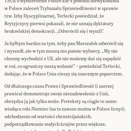
TSUE o wymierzenie Polsce kar z powodu niewykonania
w Polsce zaleceń Trybunału Sprawiedliwości w sprawie
tzw. Izby Dyscyplinarnej, Terlecki powiedział, że
Brytyjczycy pierwsi pokazali, że nie uznają dyktatury
brukselskiej demokracji. „Odwrócili się i wyszli”.
Ja byłbym bardzo za tym, żeby pan Marszałek odwrócił się
i wyszedł, ale w tym muszą mu pomóc wyborcy. „My nie
chcemy wychodzić z UE, ale nie możemy dać się zapędzić
w coś, co ograniczy naszą wolność” – powiedział Terlecki,
dodając, że w Polsce Unia cieszy się znacznym poparciem.
Od dłuższego czasu Prawo i Sprawiedliwość (i szerzej
prawica) demonstruje swoje niezadowolenie z Unii,
obrzydza ją jak tylko może. Preteksty są ciągle te same:
wiodąca rola Niemiec (na to zawsze można w Polsce liczyć),
odchodzenie od wartości chrześcijańskich,
podporządkowanie małych krajów przez większe,