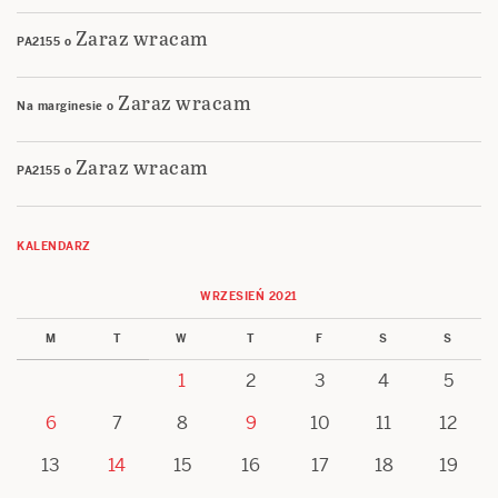
Zaraz wracam
PA2155
o
Zaraz wracam
Na marginesie
o
Zaraz wracam
PA2155
o
KALENDARZ
WRZESIEŃ 2021
M
T
W
T
F
S
S
1
2
3
4
5
6
7
8
9
10
11
12
13
14
15
16
17
18
19