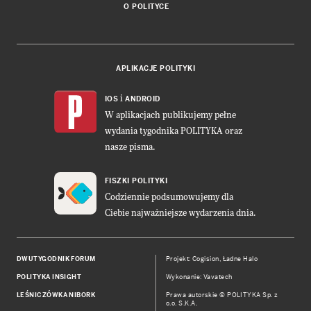
O POLITYCE
APLIKACJE POLITYKI
i
IOS
ANDROID
W aplikacjach publikujemy pełne
wydania tygodnika POLITYKA oraz
nasze pisma.
FISZKI POLITYKI
Codziennie podsumowujemy dla
Ciebie najważniejsze wydarzenia dnia.
DWUTYGODNIK FORUM
Projekt:
Cogision
,
Ładne Halo
POLITYKA INSIGHT
Wykonanie: Vavatech
LEŚNICZÓWKA NIBORK
Prawa autorskie © POLITYKA Sp. z
o.o. S.K.A.