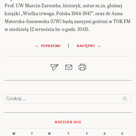
Prof. UW Marcin Zaremba, historyk, autor m.in. głośnej
książki „Wielka trwoga. Polska 1944-1947”, oraz dr Anna
Materska-Sosnowska (UW) będą naszymi gośćmi w TOK FM
w niedzielę 12 września br. o godz. 10:05.
Nawigacja
|
← POPRZEDNI
NASTĘPNY →
wpisu
Szukaj:
WRZESIEŃ 2021
M
T
W
T
F
S
S