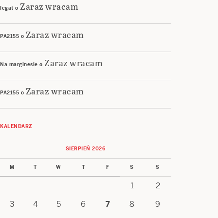
Zaraz wracam
legat
o
Zaraz wracam
PA2155
o
Zaraz wracam
Na marginesie
o
Zaraz wracam
PA2155
o
KALENDARZ
SIERPIEŃ 2026
M
T
W
T
F
S
S
1
2
3
4
5
6
7
8
9