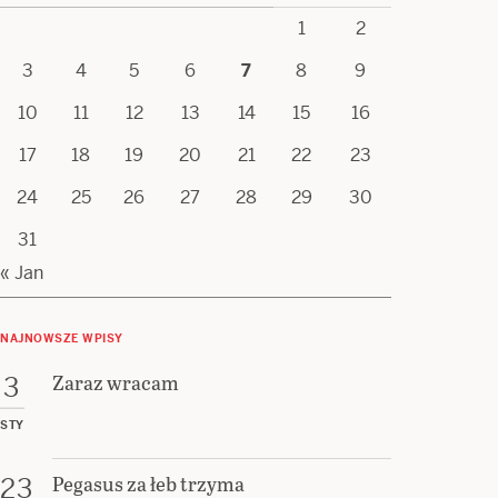
1
2
3
4
5
6
7
8
9
10
11
12
13
14
15
16
17
18
19
20
21
22
23
24
25
26
27
28
29
30
31
« Jan
NAJNOWSZE WPISY
Zaraz wracam
3
STY
Pegasus za łeb trzyma
23