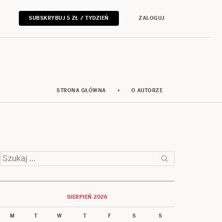
SUBSKRYBUJ 5 ZŁ / TYDZIEŃ
ZALOGUJ
STRONA GŁÓWNA
O AUTORZE
Szukaj:
SIERPIEŃ 2026
M
T
W
T
F
S
S