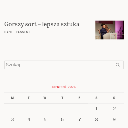
Gorszy sort – lepsza sztuka
DANIEL PASSENT
Szukaj:
SIERPIEŃ 2026
M
T
W
T
F
S
S
1
2
3
4
5
6
7
8
9