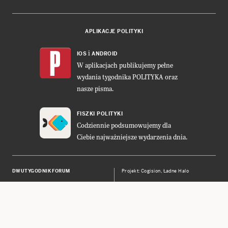
APLIKACJE POLITYKI
i
IOS
ANDROID
W aplikacjach publikujemy pełne
wydania tygodnika POLITYKA oraz
nasze pisma.
FISZKI POLITYKI
Codziennie podsumowujemy dla
Ciebie najważniejsze wydarzenia dnia.
DWUTYGODNIK FORUM
Projekt:
Cogision
,
Ładne Halo
POLITYKA INSIGHT
Wykonanie: Vavatech
LEŚNICZÓWKA NIBORK
Prawa autorskie © POLITYKA Sp. z
o.o. S.K.A.