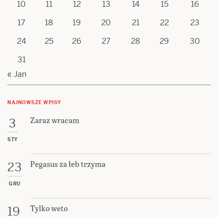
10
11
12
13
14
15
16
17
18
19
20
21
22
23
24
25
26
27
28
29
30
31
« Jan
NAJNOWSZE WPISY
Zaraz wracam
3
STY
Pegasus za łeb trzyma
23
GRU
Tylko weto
19