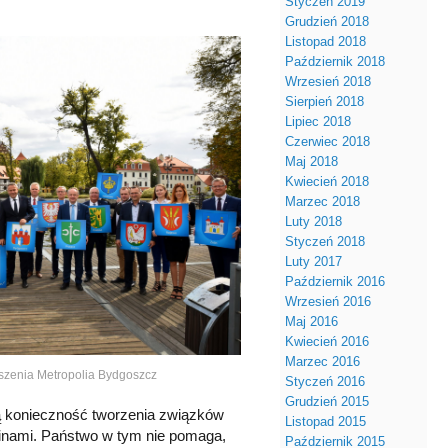
Styczeń 2019
Grudzień 2018
Listopad 2018
Październik 2018
Wrzesień 2018
Sierpień 2018
Lipiec 2018
Czerwiec 2018
Maj 2018
Kwiecień 2018
Marzec 2018
Luty 2018
Styczeń 2018
Luty 2017
Październik 2016
Wrzesień 2016
Maj 2016
Kwiecień 2016
Marzec 2016
yszenia Metropolia Bydgoszcz
Styczeń 2016
Grudzień 2015
ją konieczność tworzenia związków
Listopad 2015
minami. Państwo w tym nie pomaga,
Październik 2015