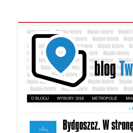
O BLOGU
WYBORY 2018
METROPOLIE
MI
«
Bydgoszcz. W stronę