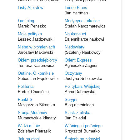
Listy Ateistów
Loose Blues
Jan Hartman
Łamiblog
Medycyna i okolice
Marek Penszko
Stefan Karczmarewicz
Moja polityka
Naukonauci
Leszek Jażdżewski
Dziennikarze naukowi
Niebo w płomieniach
Niedowiary
Jarosław Makowski
(Szaleni) Naukowcy
Okiem przedsiębiorcy
Orient Express
Tomasz Kasprowicz
Agnieszka Zagner
Outline. O komiksie
Oczytany
Sebastian Frąckiewicz
Justyna Sobolewska
Polifonia
Polityka z Wiejskiej
Bartek Chaciński
Anna Dąbrowska
Punkt S
Seryjni
Małgorzata Sikorska
Blog o serialach
Stacja Muranów
Śląsk z bliska
Muranowskie klimaty
Jan Dziadul
Widzi mi się
W śniegu i po śniegu
Zdzisław Pietrasik
Krzysztof Burnetko
Jak na dłoni
Śmiech po zdrowie!