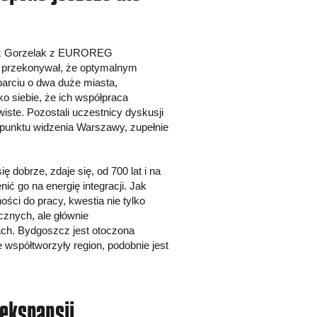
orz Gorzelak z EUROREG
 przekonywał, że optymalnym
parciu o dwa duże miasta,
ko siebie, że ich współpraca
iste. Pozostali uczestnicy dyskusji
z punktu widzenia Warszawy, zupełnie
 dobrze, zdaje się, od 700 lat i na
nić go na energię integracji. Jak
ści do pracy, kwestia nie tylko
cznych, ale głównie
ach. Bydgoszcz jest otoczona
e współtworzyły region, podobnie jest
ekspansji