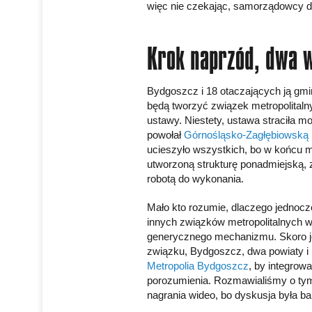
więc nie czekając, samorządowcy d
Krok naprzód, dwa w
Bydgoszcz i 18 otaczających ją gmi
będą tworzyć związek metropolitalny
ustawy. Niestety, ustawa straciła mo
powołał
Górnośląsko-Zagłębiowską 
ucieszyło wszystkich, bo w końcu 
utworzoną strukturę ponadmiejską, 
robotą do wykonania.
Mało kto rozumie, dlaczego jednocz
innych związków metropolitalnych 
generycznego mechanizmu. Skoro j
związku, Bydgoszcz, dwa powiaty i
Metropolia Bydgoszcz
, by integrow
porozumienia. Rozmawialiśmy o tym
nagrania wideo, bo dyskusja była ba