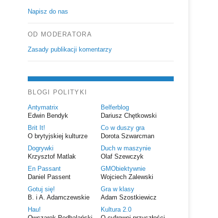
Napisz do nas
OD MODERATORA
Zasady publikacji komentarzy
BLOGI POLITYKI
Antymatrix
Belferblog
Edwin Bendyk
Dariusz Chętkowski
Brit It!
Co w duszy gra
O brytyjskiej kulturze
Dorota Szwarcman
Dogrywki
Duch w maszynie
Krzysztof Matlak
Olaf Szewczyk
En Passant
GMObiektywnie
Daniel Passent
Wojciech Zalewski
Gotuj się!
Gra w klasy
B. i A. Adamczewskie
Adam Szostkiewicz
Hau!
Kultura 2.0
Owczarek Podhalański
O cyfrowej przyszłości