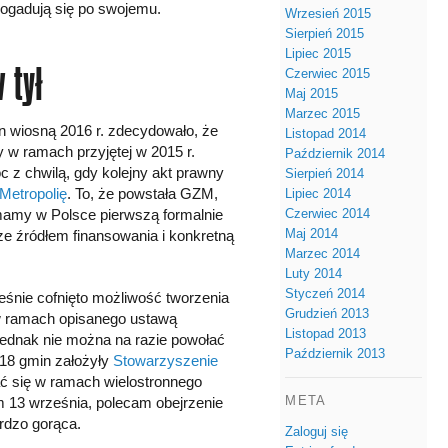
ogadują się po swojemu.
Wrzesień 2015
Sierpień 2015
Lipiec 2015
 tył
Czerwiec 2015
Maj 2015
Marzec 2015
n wiosną 2016 r. zdecydowało, że
Listopad 2014
 w ramach przyjętej w 2015 r.
Październik 2014
c z chwilą, gdy kolejny akt prawny
Sierpień 2014
Metropolię
. To, że powstała GZM,
Lipiec 2014
Czerwiec 2014
mamy w Polsce pierwszą formalnie
Maj 2014
ze źródłem finansowania i konkretną
Marzec 2014
Luty 2014
Styczeń 2014
eśnie cofnięto możliwość tworzenia
Grudzień 2013
w ramach opisanego ustawą
Listopad 2013
ednak nie można na razie powołać
Październik 2013
 18 gmin założyły
Stowarzyszenie
ać się w ramach wielostronnego
META
 13 września, polecam obejrzenie
rdzo gorąca.
Zaloguj się