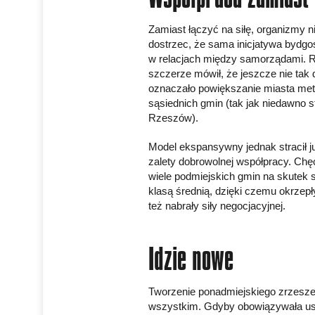
Zamiast łączyć na siłę, organizmy ni
dostrzec, że sama inicjatywa bydgos
w relacjach między samorządami. R
szczerze mówił, że jeszcze nie tak 
oznaczało powiększanie miasta metr
sąsiednich gmin (tak jak niedawno s
Rzeszów).
Model ekspansywny jednak stracił 
zalety dobrowolnej współpracy. Chęć
wiele podmiejskich gmin na skutek su
klasą średnią, dzięki czemu okrzepł
też nabrały siły negocjacyjnej.
Idzie nowe
Tworzenie ponadmiejskiego zrzeszen
wszystkim. Gdyby obowiązywała ust