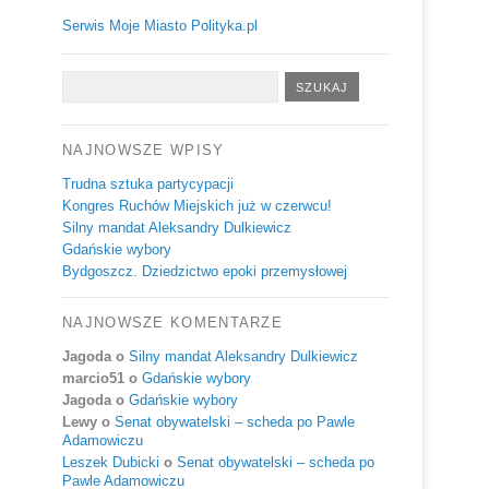
Serwis Moje Miasto Polityka.pl
NAJNOWSZE WPISY
Trudna sztuka partycypacji
Kongres Ruchów Miejskich już w czerwcu!
Silny mandat Aleksandry Dulkiewicz
Gdańskie wybory
Bydgoszcz. Dziedzictwo epoki przemysłowej
NAJNOWSZE KOMENTARZE
Jagoda
o
Silny mandat Aleksandry Dulkiewicz
marcio51
o
Gdańskie wybory
Jagoda
o
Gdańskie wybory
Lewy
o
Senat obywatelski – scheda po Pawle
Adamowiczu
Leszek Dubicki
o
Senat obywatelski – scheda po
Pawle Adamowiczu