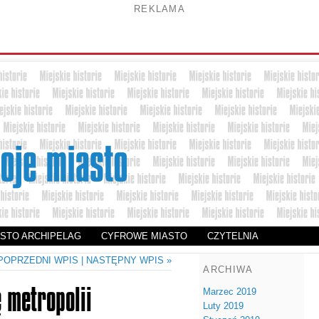
REKLAMA
ASTO ARCHIPELAG
CYFROWE MIASTO
CZYTELNIA
 POPRZEDNI WPIS
| NASTĘPNY WPIS »
ARCHIWA
 metropolii
Marzec 2019
Luty 2019