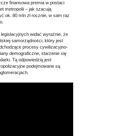
szcze finansowa premia w postaci
et metropolii – jak szacują
ć ok. 80 mln zł rocznie, w sam raz
o.
 legislacyjnych widać wyraźnie, że
kiej samorządności, który jest
dchodzące procesy cywilizacyjno-
iany demograficzne, starzenie się
darki. Tą odpowiedzią jest
etropolizacyjne podejmowane są
aglomeracjach.