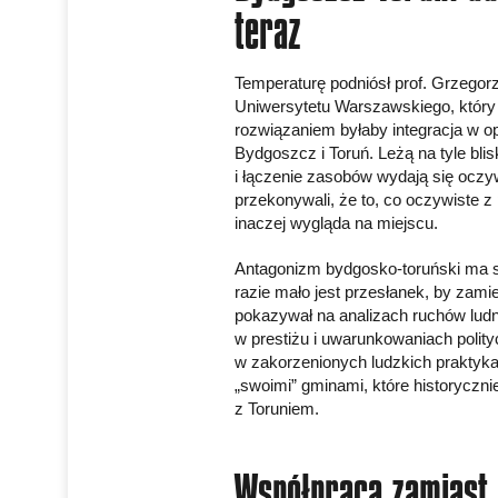
teraz
Temperaturę podniósł prof. Grzeg
Uniwersytetu Warszawskiego, który
rozwiązaniem byłaby integracja w o
Bydgoszcz i Toruń. Leżą na tyle blis
i łączenie zasobów wydają się oczyw
przekonywali, że to, co oczywiste 
inaczej wygląda na miejscu.
Antagonizm bydgosko-toruński ma się
razie mało jest przesłanek, by zamie
pokazywał na analizach ruchów ludno
w prestiżu i uwarunkowaniach polity
w zakorzenionych ludzkich praktyk
„swoimi” gminami, które historyczni
z Toruniem.
Współpraca zamiast 