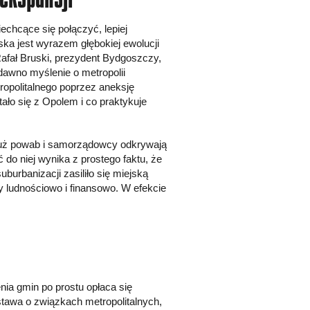
echcące się połączyć, lepiej
ka jest wyrazem głębokiej ewolucji
afał Bruski, prezydent Bydgoszczy,
dawno myślenie o metropolii
opolitalnego poprzez aneksję
tało się z Opolem i co praktykuje
już powab i samorządowcy odkrywają
 do niej wynika z prostego faktu, że
burbanizacji zasiliło się miejską
y ludnościowo i finansowo. W efekcie
ia gmin po prostu opłaca się
awa o związkach metropolitalnych,