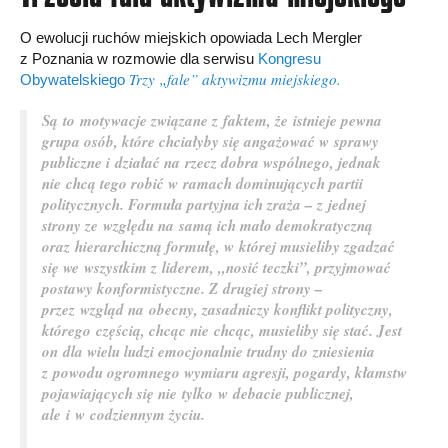
O ewolucji ruchów miejskich opowiada Lech Mergler
z Poznania w rozmowie dla serwisu
Kongresu
Trzy „fale” aktywizmu miejskiego.
Obywatelskiego
Są to motywacje związane z faktem, że istnieje pewna
grupa osób, które chciałyby się angażować w sprawy
publiczne i działać na rzecz dobra wspólnego, jednak
nie chcą tego robić w ramach dominujących partii
politycznych. Formuła partyjna ich zraża – z jednej
strony ze względu na samą ich mało demokratyczną
oraz hierarchiczną formułę, w której musieliby zgadzać
się we wszystkim z liderem, „nosić teczki”, przyjmować
postawy konformistyczne. Z drugiej strony –
przez wzgląd na obecny, zasadniczy konflikt polityczny,
którego częścią, chcąc nie chcąc, musieliby się stać. Jest
on dla wielu ludzi emocjonalnie trudny do zniesienia
z powodu ogromnego wymiaru agresji, pogardy, kłamstw
pojawiających się nie tylko w debacie publicznej,
ale i w codziennym życiu.