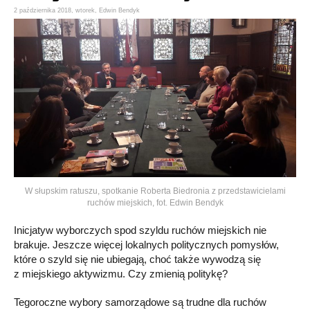
2 października 2018,
wtorek
,
Edwin Bendyk
W słupskim ratuszu, spotkanie Roberta Biedronia z przedstawicielami
ruchów miejskich, fot. Edwin Bendyk
Inicjatyw wyborczych spod szyldu ruchów miejskich nie
brakuje. Jeszcze więcej lokalnych politycznych pomysłów,
które o szyld się nie ubiegają, choć także wywodzą się
z miejskiego aktywizmu. Czy zmienią politykę?
Tegoroczne wybory samorządowe są trudne dla ruchów