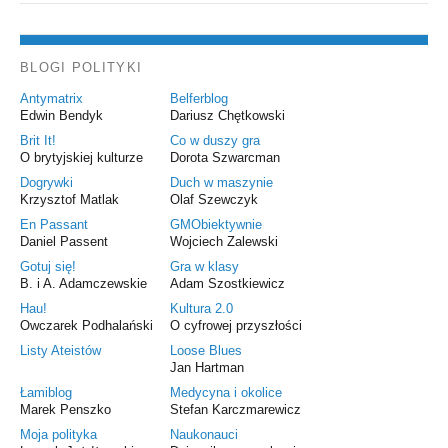
BLOGI POLITYKI
Antymatrix
Belferblog
Edwin Bendyk
Dariusz Chętkowski
Brit It!
Co w duszy gra
O brytyjskiej kulturze
Dorota Szwarcman
Dogrywki
Duch w maszynie
Krzysztof Matlak
Olaf Szewczyk
En Passant
GMObiektywnie
Daniel Passent
Wojciech Zalewski
Gotuj się!
Gra w klasy
B. i A. Adamczewskie
Adam Szostkiewicz
Hau!
Kultura 2.0
Owczarek Podhalański
O cyfrowej przyszłości
Listy Ateistów
Loose Blues
Jan Hartman
Łamiblog
Medycyna i okolice
Marek Penszko
Stefan Karczmarewicz
Moja polityka
Naukonauci