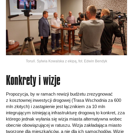
Toruń. Sylwia Kowalska z ekipą, fot. Edwin Bendyk
Konkrety i wizje
Propozycja, by w ramach rewizji budżetu zrezygnować
z kosztownej inwestycji drogowej (Trasa Wschodnia za 600
mln złotych) i zastąpienie jest łącznikiem za 10 mln
integrującym istniejącą infrastrukturę drogową to konkret, zza
którego jednak wyłania się wizja miasta alternatywna wobec
obecnie obowiązującej w ratuszu. Wizja zakładająca miasto
tworzone dla mieszkańców, a nie dla ich samochodów. Wizję