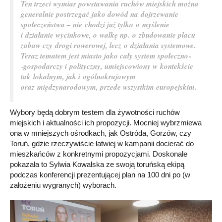
Ten trzeci wymiar powstawania ruchów miejskich można
generalnie postrzegać jako dowód na dojrzewanie
społeczeństwa – nie chodzi już tylko o myślenie
i działanie wycinkowe, o walkę np. o zbudowanie placu
zabaw czy drogi rowerowej, lecz o działania systemowe.
Teraz tematem jest miasto jako cały system społeczno­
‑gospodarczy i polityczny, umiejscowiony w kontekście
tak lokalnym, jak i ogólnokrajowym
oraz międzynarodowym, przede wszystkim europejskim.
Wybory będą dobrym testem dla żywotności ruchów
miejskich i aktualności ich propozycji. Mocniej wybrzmiewa
ona w mniejszych ośrodkach, jak Ostróda, Gorzów, czy
Toruń, gdzie rzeczywiście łatwiej w kampanii docierać do
mieszkańców z konkretnymi propozycjami. Doskonale
pokazała to Sylwia Kowalska ze swoją toruńską ekipą
podczas konferencji prezentującej plan na 100 dni po (w
założeniu wygranych) wyborach.