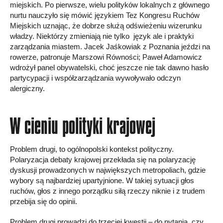
miejskich. Po pierwsze, wielu polityków lokalnych z głównego
nurtu nauczyło się mówić językiem Tez Kongresu Ruchów
Miejskich uznając, że dobrze służą odświeżeniu wizerunku
władzy. Niektórzy zmieniają nie tylko język ale i praktyki
zarządzania miastem. Jacek Jaśkowiak z Poznania jeździ na
rowerze, patronuje Marszowi Równości; Paweł Adamowicz
wdrożył panel obywatelski, choć jeszcze nie tak dawno hasło
partycypacji i współzarządzania wywoływało odczyn
alergiczny.
W cieniu polityki krajowej
Problem drugi, to ogólnopolski kontekst polityczny.
Polaryzacja debaty krajowej przekłada się na polaryzację
dyskusji prowadzonych w największych metropoliach, gdzie
wybory są najbardziej upartyjnione. W takiej sytuacji głos
ruchów, głos z innego porządku siłą rzeczy niknie i z trudem
przebija się do opinii.
Problem drugi prowadzi do trzeciej kwestii – do pytania, czy