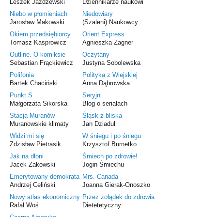
Leszek Jażdżewski
Dziennikarze naukowi
Niebo w płomieniach
Niedowiary
Jarosław Makowski
(Szaleni) Naukowcy
Okiem przedsiębiorcy
Orient Express
Tomasz Kasprowicz
Agnieszka Zagner
Outline. O komiksie
Oczytany
Sebastian Frąckiewicz
Justyna Sobolewska
Polifonia
Polityka z Wiejskiej
Bartek Chaciński
Anna Dąbrowska
Punkt S
Seryjni
Małgorzata Sikorska
Blog o serialach
Stacja Muranów
Śląsk z bliska
Muranowskie klimaty
Jan Dziadul
Widzi mi się
W śniegu i po śniegu
Zdzisław Pietrasik
Krzysztof Burnetko
Jak na dłoni
Śmiech po zdrowie!
Jacek Żakowski
Jogin Śmiechu
Emerytowany demokrata
Mrs. Canada
Andrzej Celiński
Joanna Gierak-Onoszko
Nowy atlas ekonomiczny
Przez żołądek do zdrowia
Rafał Woś
Dietetetyczny