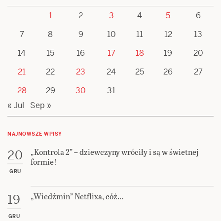
1
2
3
4
5
6
7
8
9
10
11
12
13
14
15
16
17
18
19
20
21
22
23
24
25
26
27
28
29
30
31
« Jul
Sep »
NAJNOWSZE WPISY
„Kontrola 2” – dziewczyny wróciły i są w świetnej
20
formie!
GRU
„Wiedźmin” Netflixa, cóż…
19
GRU