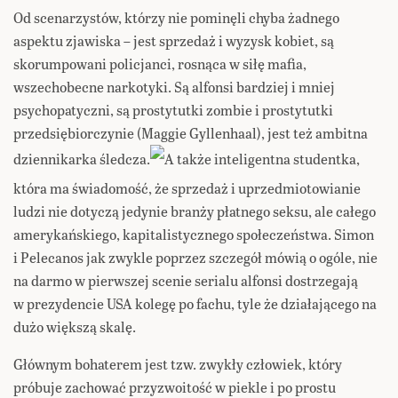
Od scenarzystów, którzy nie pominęli chyba żadnego
aspektu zjawiska – jest sprzedaż i wyzysk kobiet, są
skorumpowani policjanci, rosnąca w siłę mafia,
wszechobecne narkotyki. Są alfonsi bardziej i mniej
psychopatyczni, są prostytutki zombie i prostytutki
przedsiębiorczynie (Maggie Gyllenhaal), jest też ambitna
dziennikarka śledcza.
A także inteligentna studentka,
która ma świadomość, że sprzedaż i uprzedmiotowianie
ludzi nie dotyczą jedynie branży płatnego seksu, ale całego
amerykańskiego, kapitalistycznego społeczeństwa. Simon
i Pelecanos jak zwykle poprzez szczegół mówią o ogóle, nie
na darmo w pierwszej scenie serialu alfonsi dostrzegają
w prezydencie USA kolegę po fachu, tyle że działającego na
dużo większą skalę.
Głównym bohaterem jest tzw. zwykły człowiek, który
próbuje zachować przyzwoitość w piekle i po prostu