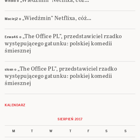
Witold
o
„Wiedźmin” Netflixa, cóż…
Maciej2
o
„The Office PL”, przedstawiciel rzadko
Eewa46
o
występującego gatunku: polskiej komedii
śmiesznej
„The Office PL”, przedstawiciel rzadko
sloxn
o
występującego gatunku: polskiej komedii
śmiesznej
KALENDARZ
SIERPIEŃ 2017
M
T
W
T
F
S
S