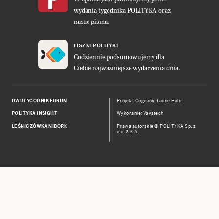
wydania tygodnika POLITYKA oraz
nasze pisma.
FISZKI POLITYKI
Codziennie podsumowujemy dla
Ciebie najważniejsze wydarzenia dnia.
DWUTYGODNIK FORUM
Projekt:
Cogision
,
Ładne Halo
POLITYKA INSIGHT
Wykonanie: Vavatech
LEŚNICZÓWKA NIBORK
Prawa autorskie © POLITYKA Sp. z
o.o. S.K.A.