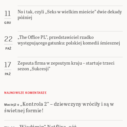
No i tak, czyli „Seks w wielkim mieście” dwie dekady
11
później
GRU
„The Office PL”, przedstawiciel rzadko
22
występującego gatunku: polskiej komedii śmiesznej
PAŹ
Zepsuta firma w zepsutym kraju – startuje trzeci
17
sezon „Sukcesji”
PAŹ
NAJNOWSZE KOMENTARZE
„Kontrola 2” – dziewczyny wróciły i są w
Maciej2
o
świetnej formie!
„Wiedźmin” Netflixa, cóż…