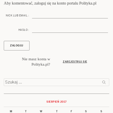
Aby komentować, zaloguj się na konto portalu Polityka.pl
NICK LUB EMAIL :
HASŁO :
Nie masz konta w
ZAREJESTRUJ SIĘ
Polityka.pl?
Szukaj:
SIERPIEŃ 2017
M
T
W
T
F
S
S