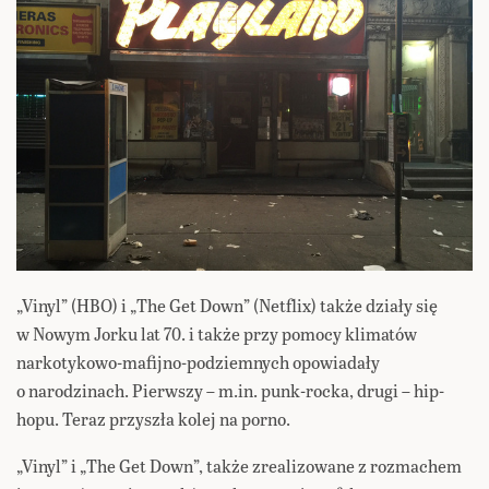
„Vinyl” (HBO) i „The Get Down” (Netflix) także działy się
w Nowym Jorku lat 70. i także przy pomocy klimatów
narkotykowo-mafijno-podziemnych opowiadały
o narodzinach. Pierwszy – m.in. punk-rocka, drugi – hip-
hopu. Teraz przyszła kolej na porno.
„Vinyl” i „The Get Down”, także zrealizowane z rozmachem