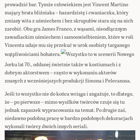
prowadzić bar. Tymże człowiekiem jest Vincent Martino
mający brata bliźniaka – hazardzistę i cwaniaczka, który
zmiany wita z uśmiechem i bez skrupułów stara się na nich
zarobić. Obu gra James Franco, z wąsami, nieodłącznym
zawadiackim uśmiechem i samouwielbieniem, które w roli
Vincenta udaje mu się przekuć w urok osobisty targanego
wątpliwościami bohatera.
Wszystko to w scenerii Nowego
Jorku lat 70., oddanej świetnie także w kostiumach i z
dobrym aktorstwem – często w wykonaniu aktorów
znanych z wcześniejszych produkcji Simona i Pelecanosa.
Jeśli to wszystko nie do końca wciąga i angażuje, to dlatego,
że – po pierwsze – mimo wysiłków twórców czuje się tu
jednak zapaszek wypracowania na temat. Po drugie zaś,
niedawno podobną pracę w bardzo podobnych dekoracjach
wykonali twórcy dwóch innych seriali.