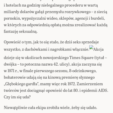
i hotelach na godziny nielegalnego procederu w wartą
miliardy dolarów gałąź przemysłu rozrywkowego – z siecią
pornokin, wypożyczalni wideo, sklepów, agencji i burdeli,
w których za odpowiednią opłatą można zrealizować każdą
fantazję seksualną.
Opowieść o tym, jak to się stało, że dziś seks sprzedaje
wszystko, z dachówkami i nagrobkami włącznie.
Akcja
dzieje się w okolicach nowojorskiego Times Square (tytuł –
dwójka – to potoczna nazwa 42. ulicy), akcja zaczyna się
w 1971 r., w finale pierwszego sezonu, 8-odcinkowego,
bohaterowie udają się na kinową premierę słynnego
„Głębokiego gardła”, mamy więc rok 1972. Zamierzeniem
twórców jest dociągnąć opowieść do lat 80. i epidemii AIDS.
Czy im się uda?
Niewątpliwie cała ekipa zrobiła wiele, żeby się udało.