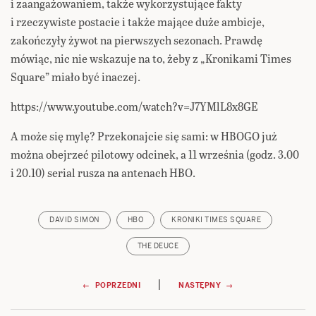
i zaangażowaniem, także wykorzystujące fakty
i rzeczywiste postacie i także mające duże ambicje,
zakończyły żywot na pierwszych sezonach. Prawdę
mówiąc, nic nie wskazuje na to, żeby z „Kronikami Times
Square” miało być inaczej.
https://www.youtube.com/watch?v=J7YMlL8x8GE
A może się mylę? Przekonajcie się sami: w HBOGO już
można obejrzeć pilotowy odcinek, a 11 września (godz. 3.00
i 20.10) serial rusza na antenach HBO.
DAVID SIMON
HBO
KRONIKI TIMES SQUARE
THE DEUCE
Nawigacja
|
← POPRZEDNI
NASTĘPNY →