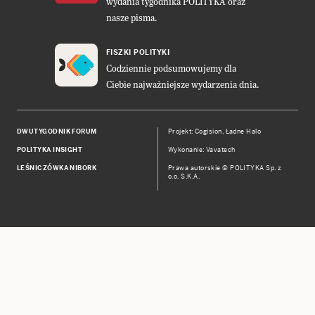
wydania tygodnika POLITYKA oraz
nasze pisma.
FISZKI POLITYKI
Codziennie podsumowujemy dla
Ciebie najważniejsze wydarzenia dnia.
DWUTYGODNIK FORUM
Projekt:
Cogision
,
Ładne Halo
POLITYKA INSIGHT
Wykonanie: Vavatech
LEŚNICZÓWKA NIBORK
Prawa autorskie © POLITYKA Sp. z
o.o. S.K.A.