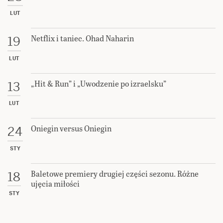
LUT
Netflix i taniec. Ohad Naharin
19
LUT
„Hit & Run” i „Uwodzenie po izraelsku”
13
LUT
Oniegin versus Oniegin
24
STY
Baletowe premiery drugiej części sezonu. Różne
18
ujęcia miłości
STY