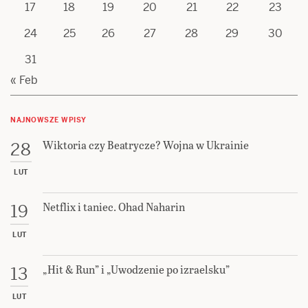
17
18
19
20
21
22
23
24
25
26
27
28
29
30
31
« Feb
NAJNOWSZE WPISY
Wiktoria czy Beatrycze? Wojna w Ukrainie
28
LUT
Netflix i taniec. Ohad Naharin
19
LUT
„Hit & Run” i „Uwodzenie po izraelsku”
13
LUT