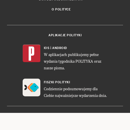
O POLITYCE
APLIKACJE POLITYKI
i
IOS
ANDROID
W aplikacjach publikujemy pełne
wydania tygodnika POLITYKA oraz
nasze pisma.
FISZKI POLITYKI
Codziennie podsumowujemy dla
Ciebie najważniejsze wydarzenia dnia.
DWUTYGODNIK FORUM
Projekt:
Cogision
,
Ładne Halo
POLITYKA INSIGHT
Wykonanie: Vavatech
LEŚNICZÓWKA NIBORK
Prawa autorskie © POLITYKA Sp. z