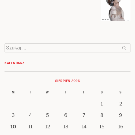
Szukaj:
KALENDARZ
SIERPIEŃ 2026
M
T
W
T
F
S
S
1
2
3
4
5
6
7
8
9
10
11
12
13
14
15
16