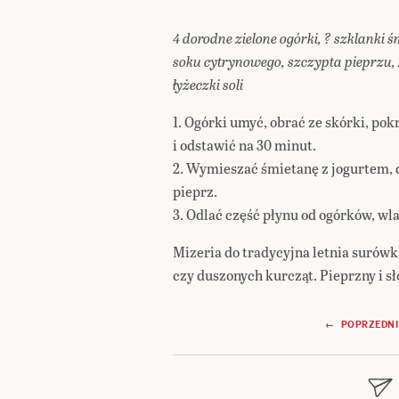
4 dorodne zielone ogórki, ? szklanki ś
soku cytrynowego, szczypta pieprzu, 2
łyżeczki soli
1. Ogórki umyć, obrać ze skórki, pokr
i odstawić na 30 minut.
2. Wymieszać śmietanę z jogurtem, 
pieprz.
3. Odlać część płynu od ogórków, wl
Mizeria do tradycyjna letnia suró
czy duszonych kurcząt. Pieprzny i sł
Nawigacja
← POPRZEDNI
wpisu