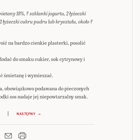
mietany 18%, ? szklanki jogurtu, 2 łyżeczki
 łyżeczki cukru pudru lub kryształu, około ?
oić na bardzo cienkie plasterki, posolić
dodać do smaku cukier, sok cytrynowy i
ać śmietanę i wymieszać.
wka, obowiązkowo podawana do pieczonych
odki sos nadaje jej niepowtarzalny smak.
|
NASTĘPNY →