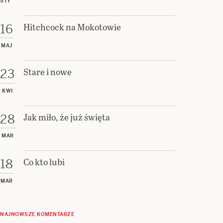
STY
Hitchcock na Mokotowie
16
MAJ
Stare i nowe
23
KWI
Jak miło, że już święta
28
MAR
Co kto lubi
18
MAR
NAJNOWSZE KOMENTARZE