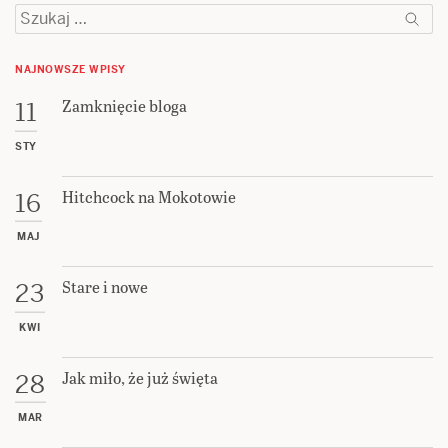
Szukaj:
NAJNOWSZE WPISY
Zamknięcie bloga
11
STY
Hitchcock na Mokotowie
16
MAJ
Stare i nowe
23
KWI
Jak miło, że już święta
28
MAR