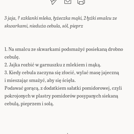
3 jaja, ? szklanki mleka, łyżeczka mąki, 2 łyżki smalcu ze
skwarkami, nieduża cebula, sól, pieprz
1. Na smalcu ze skwarkami podsmażyć posiekaną drobno
cebulę.
2. Jajka rozbić w garnuszku z mlekiem i mąką.
3. Kiedy cebula zaczyna się złocić, wylać masę jajeczną
i mieszając smażyć, aby się ścięła.
Podawać gorącą, z dodatkiem sałatki pomidorowej, czyli
pokrojonych w plastry pomidorów posypanych siekaną
cebulą, pieprzem i solą.