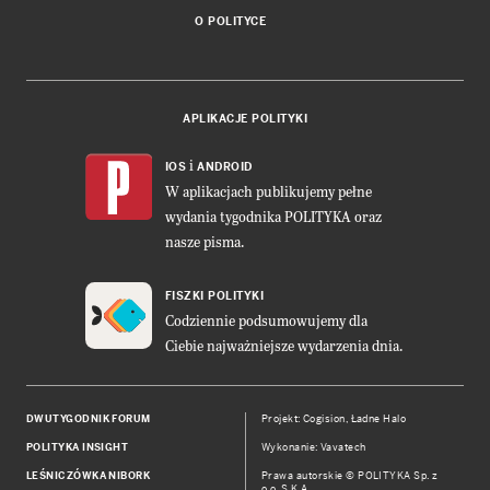
O POLITYCE
APLIKACJE POLITYKI
i
IOS
ANDROID
W aplikacjach publikujemy pełne
wydania tygodnika POLITYKA oraz
nasze pisma.
FISZKI POLITYKI
Codziennie podsumowujemy dla
Ciebie najważniejsze wydarzenia dnia.
DWUTYGODNIK FORUM
Projekt:
Cogision
,
Ładne Halo
POLITYKA INSIGHT
Wykonanie: Vavatech
LEŚNICZÓWKA NIBORK
Prawa autorskie © POLITYKA Sp. z
o.o. S.K.A.