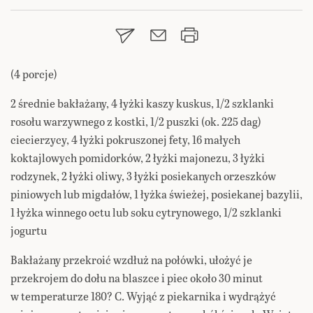
(4 porcje)
2 średnie bakłażany, 4 łyżki kaszy kuskus, 1/2 szklanki
rosołu warzywnego z kostki, 1/2 puszki (ok. 225 dag)
ciecierzycy, 4 łyżki pokruszonej fety, 16 małych
koktajlowych pomidorków, 2 łyżki majonezu, 3 łyżki
rodzynek, 2 łyżki oliwy, 3 łyżki posiekanych orzeszków
piniowych lub migdałów, 1 łyżka świeżej, posiekanej bazylii,
1 łyżka winnego octu lub soku cytrynowego, 1/2 szklanki
jogurtu
Bakłażany przekroić wzdłuż na połówki, ułożyć je
przekrojem do dołu na blaszce i piec około 30 minut
w temperaturze 180? C. Wyjąć z piekarnika i wydrążyć