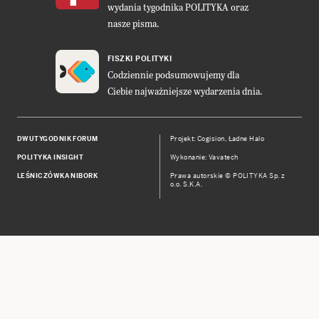
wydania tygodnika POLITYKA oraz
nasze pisma.
FISZKI POLITYKI
Codziennie podsumowujemy dla
Ciebie najważniejsze wydarzenia dnia.
DWUTYGODNIK FORUM
Projekt:
Cogision
,
Ładne Halo
POLITYKA INSIGHT
Wykonanie: Vavatech
LEŚNICZÓWKA NIBORK
Prawa autorskie © POLITYKA Sp. z
o.o. S.K.A.