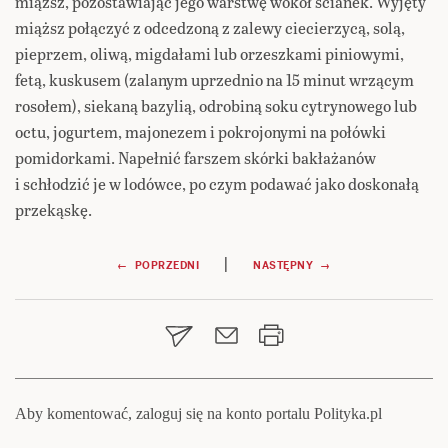
miąższ, pozostawiając jego warstwę wokół ścianek. Wyjęty
miąższ połączyć z odcedzoną z zalewy ciecierzycą, solą,
pieprzem, oliwą, migdałami lub orzeszkami piniowymi,
fetą, kuskusem (zalanym uprzednio na 15 minut wrzącym
rosołem), siekaną bazylią, odrobiną soku cytrynowego lub
octu, jogurtem, majonezem i pokrojonymi na połówki
pomidorkami. Napełnić farszem skórki bakłażanów
i schłodzić je w lodówce, po czym podawać jako doskonałą
przekąskę.
Nawigacja
|
← POPRZEDNI
NASTĘPNY →
wpisu
Aby komentować, zaloguj się na konto portalu Polityka.pl