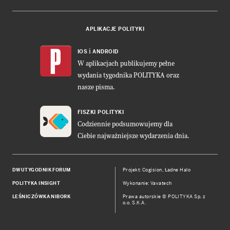
APLIKACJE POLITYKI
i
IOS
ANDROID
W aplikacjach publikujemy pełne
wydania tygodnika POLITYKA oraz
nasze pisma.
FISZKI POLITYKI
Codziennie podsumowujemy dla
Ciebie najważniejsze wydarzenia dnia.
DWUTYGODNIK FORUM
Projekt:
Cogision
,
Ładne Halo
POLITYKA INSIGHT
Wykonanie: Vavatech
LEŚNICZÓWKA NIBORK
Prawa autorskie © POLITYKA Sp. z
o.o. S.K.A.