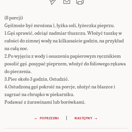
(8 porcji)
Gęś(może być mrożona ), łyżka soli, łyżeczka pieprzu.
1.Gęś sprawić, odciąć nadmiar tłuszczu. Włożyć tuszkę w
całości do zimnej wody na kilkanaście godzin, na przykład
na całą noc.
2.Po wyjęciu z wody i osuszeniu papierowym ręcznikiem
posolić gęś ,posypać pieprzem, włożyć do foliowego rękawa
do pieczenia.
3.Piec około 3 godzin. Ostudzić.
4.Ostudzoną gęś pokroić na porcje, ułożyć na blaszce i
zagrzać na chrupko w piekarniku.
Podawać z żurawinami lub borówkami.
Nawigacja
|
← POPRZEDNI
NASTĘPNY →